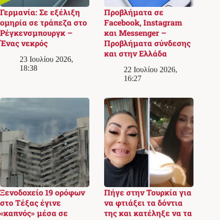
Γερμανία: Σε εξέλιξη
Προβλήματα σε
ομηρία σε τράπεζα στο
Facebook, Instagram
Ρέγκενσμπουργκ –
και Messenger –
Ένας νεκρός
Προβλήματα σύνδεσης
και στην Ελλάδα
23 Ιουλίου 2026,
18:38
22 Ιουλίου 2026,
16:27
Ξενοδοχείο 19 ορόφων
Πήγε στην Τουρκία για
στο Τέξας έγινε
να φτιάξει τα δόντια
«καπνός» μέσα σε
της και κατέληξε να τα