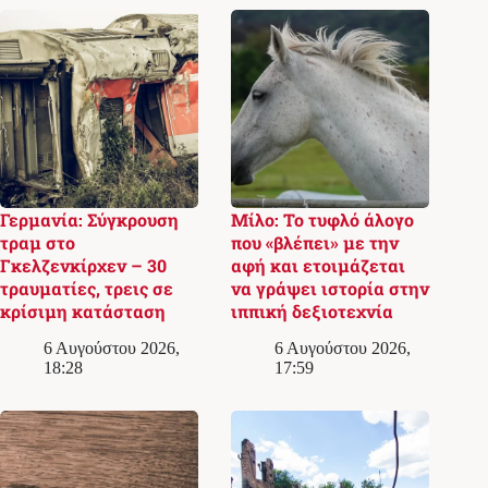
Γερμανία: Σύγκρουση
Μίλο: Το τυφλό άλογο
τραμ στο
που «βλέπει» με την
Γκελζενκίρχεν – 30
αφή και ετοιμάζεται
τραυματίες, τρεις σε
να γράψει ιστορία στην
κρίσιμη κατάσταση
ιππική δεξιοτεχνία
6 Αυγούστου 2026,
6 Αυγούστου 2026,
18:28
17:59