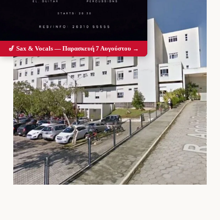
🎷 Sax & Vocals — Παρασκευή 7 Αυγούστου →