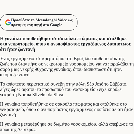
Προσθέστε το Messolonghi Voice ως
προτιμώμενη πηγή στο Google
Η γυναίκα τοποθετήθηκε σε σακούλα πτώματος και στάλθηκε
στο νεκροτομείο, όπου ο ανυποψίαστος εργαζόμενος διαπίστωσε
ότι ήταν ζωντανή
Ένας εργαζόμενος σε κρεματόριο στη Βραζιλία έπαθε το σοκ της
ζωής του όταν πήγε σε νεκροτομείο νοσοκομείου για να παραλάβει τη
σορό μιας νεκρής 90χρονης γυναίκας, όπου διαπίστωσε ότι ήταν
ακόμα ζωντανή.
Το απίστευτο περιστατικό συνέβη στην πόλη São José το Σάββατο,
λίγες ώρες αφότου το προσωπικό του νοσοκομείου είχε κηρύξει
νεκρή τη Norma Silveira da Silva.
Η γυναίκα τοποθετήθηκε σε σακούλα πτώματος και στάλθηκε στο
νεκροτομείο, όπου ο ανυποψίαστος εργαζόμενος διαπίστωσε ότι ήταν
ζωντανή.
Η γυναίκα μεταφέρθηκε σε δωμάτιο νοσοκομείου, αλλά απεβίωσε το
πρωί της Δευτέρας.