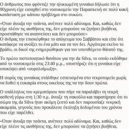
Ο άνθρωπος που φρόντιζε την ηλικιωμένη γυναίκα δήλωσε ότι η
90χρονη είχε εισαχθεί στο νοσοκομείο την Παρασκευή σε πολύ κακή
κατάσταση με κάποιο πρόβλημα στο συκώτι.
«Όταν άνοιξα την τσάντα, ανέπνεε πολύ αδύναμα. Και, καθώς δεν
είχε πλέον τις αισθήσεις της, δεν μπορούσε να ζητήσει βοήθεια,
προσπάθησε να αναπνεύσει και δεν μπορούσε»
Ο άνδρας την επισκέφθηκε το απόγευμα του Σαββάτου και είπε ότι
κατάφερε να ανοίξει το ένα μάτι και να τον δει. Αργότερα εκείνο το
βράδυ, οι δικοί της ενημερώθηκαν για τον υποτιθέμενο θάνατό της.
Το πρώτο πιστοποιητικό θανάτου για την da Silva, το οποίο εκδόθηκε
από το νοσοκομείο στις 23:40 μ.μ., υποστήριζε ότι η γυναίκα είχε
υποκύψει από «ουρολοίμωξη».
Η σορός της γυναίκας στάλθηκε εσπευσμένα στο νεκροτομείο χωρίς
να δοθεί η ευκαιρία στους οικείους της να την δουν πρώτα.
Ο υπάλληλος του κρεματόριου που πήγε να παραλάβει τη νεκρή
ασθενή γύρω στη 1:30 π.μ. άνοιξε τη σακούλα και παρατήρησε ότι το
σώμα της da Silva ήταν ακόμη ζεστό και δεν παρουσίαζε νεκρική
ακαμψία, γεγονός που προκάλεσε έκπληξη δεδομένου του χρόνου
που είχε παρέλθει.
«Όταν άνοιξα την τσάντα, ανέπνεε πολύ αδύναμα. Και, καθώς δεν
είχε πλέον τις αισθήσεις της, δεν μπορούσε να ζητήσει βοήθεια,