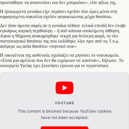
προσπάθησε να αναπνεύσει και δεν μπορούσε», είπε φίλος της.
Η ηλικιωμένη γυναίκα είχε περάσει σχεδόν δύο ώρες μέσα στη
σφραγισμένη σακούλα σχεδόν ασφυκτιώντας μέχρι θανάτου.
Δεν ήταν άμεσα σαφές αν η γυναίκα πέθανε τελικά επειδή δεν έλαβε
εγκαίρως ιατρική περίθαλψη – ή από κάποια υποκείμενη πάθηση.
Αφού η 90χρονη ανακηρύχθηκε νεκρή για δεύτερη φορά, το νέο
πιστοποιητικό θανάτου της που εκδόθηκε λίγο πριν από τις 5 π.μ.
ανέφερε ως αιτία θανάτου «σηπτικό σοκ».
Η οικογένεια της ασθενούς σχεδιάζει να μηνύσει το νοσοκομείο.
«Είναι μια αμέλεια που δεν θα ευχόμουν σε κανέναν», δήλωσε. Το
υπουργείο Υγείας έχει ξεκινήσει έρευνα για το περιστατικό.
YOUTUBE
This content is blocked because YouTube cookies
have not been accepted.