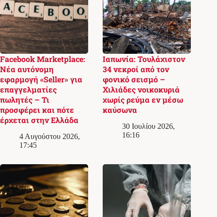
Facebook Marketplace:
Ιαπωνία: Τουλάχιστον
Νέα αυτόνομη
34 νεκροί από τον
εφαρμογή «Seller» για
φονικό σεισμό –
επαγγελματίες
Χιλιάδες νοικοκυριά
πωλητές – Τι
χωρίς ρεύμα εν μέσω
προσφέρει και πότε
καύσωνα
έρχεται στην Ελλάδα
30 Ιουλίου 2026,
16:16
4 Αυγούστου 2026,
17:45