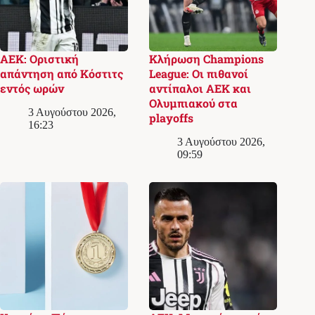
ΑΕΚ: Οριστική
Κλήρωση Champions
απάντηση από Κόστιτς
League: Οι πιθανοί
εντός ωρών
αντίπαλοι ΑΕΚ και
Ολυμπιακού στα
3 Αυγούστου 2026,
playoffs
16:23
3 Αυγούστου 2026,
09:59