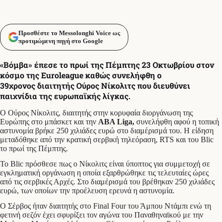
Προσθέστε το Messolonghi Voice ως
προτιμώμενη πηγή στο Google
«Βόμβα» έπεσε το πρωί της Πέμπτης 23 Οκτωβρίου στον
κόσμο της Euroleague καθώς συνελήφθη ο
39χρονος διαιτητής Ούρος Νίκολιτς που διευθύνει
παιχνίδια της ευρωπαϊκής λίγκας.
Ο Ούρος Νίκολιτς, διαιτητής στην κορυφαία διοργάνωση της
Ευρώπης στο μπάσκετ και την
ABA Liga,
συνελήφθη αφού η τοπική
αστυνομία βρήκε 250 χιλιάδες ευρώ στο διαμέρισμά του. Η είδηση
μεταδόθηκε από την κρατική σερβική τηλεόραση, RTS και του Blic
το πρωί της Πέμπτης.
To Βlic πρόσθεσε πως ο Νίκολιτς είναι ύποπτος για συμμετοχή σε
εγκληματική οργάνωση η οποία εξαρθρώθηκε τις τελευταίες ώρες
από τις σερβικές Αρχές. Στο διαμέρισμά του βρέθηκαν 250 χιλιάδες
ευρώ, των οποίων την προέλευση ερευνά η αστυνομία.
Ο Σέρβος ήταν διαιτητής στο Final Four του Άμπου Ντάμπι ενώ τη
φετινή σεζόν έχει σφυρίξει τον αγώνα του Παναθηναϊκού με την