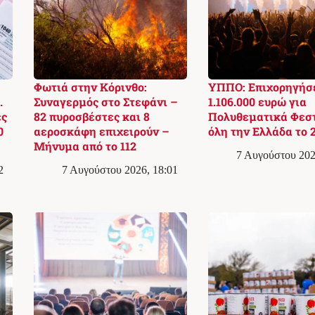
Φωτιά στην Κόρινθο:
ΥΠΠΟ: Επιχορηγήσ
.
Συναγερμός στο Στεφάνι –
1.106.000 ευρώ για
ές
82 πυροσβέστες και 8
Πολυθεματικά Φεστ
0
αεροσκάφη επιχειρούν –
όλη την Ελλάδα το 
Μήνυμα από το 112
7 Αυγούστου 202
2
7 Αυγούστου 2026, 18:01