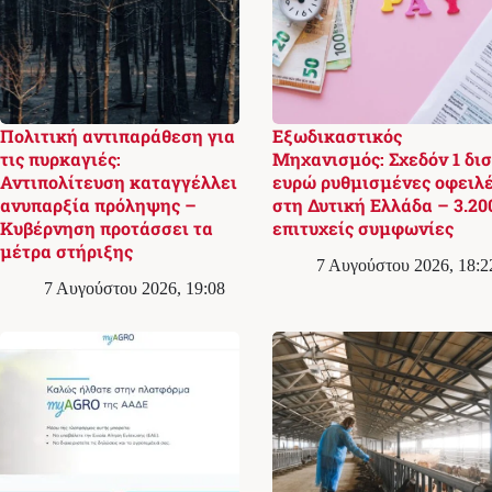
Πολιτική αντιπαράθεση για
Εξωδικαστικός
τις πυρκαγιές:
Μηχανισμός: Σχεδόν 1 δισ
Αντιπολίτευση καταγγέλλει
ευρώ ρυθμισμένες οφειλ
ανυπαρξία πρόληψης –
στη Δυτική Ελλάδα – 3.20
Κυβέρνηση προτάσσει τα
επιτυχείς συμφωνίες
μέτρα στήριξης
7 Αυγούστου 2026, 18:2
7 Αυγούστου 2026, 19:08