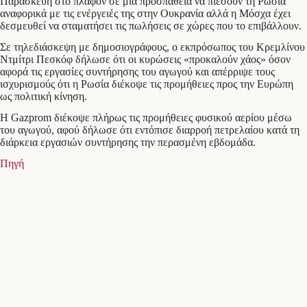
Παρασκευή στο πλαφόν σε μια προσπάθεια να πιέσουν τη Ρωσία
αναφορικά με τις ενέργειές της στην Ουκρανία αλλά η Μόσχα έχει
δεσμευθεί να σταματήσει τις πωλήσεις σε χώρες που το επιβάλλουν.
Σε τηλεδιάσκεψη με δημοσιογράφους, ο εκπρόσωπος του Κρεμλίνου
Ντμίτρι Πεσκόφ δήλωσε ότι οι κυρώσεις «προκαλούν χάος» όσον
αφορά τις εργασίες συντήρησης του αγωγού και απέρριψε τους
ισχυρισμούς ότι η Ρωσία διέκοψε τις προμήθειες προς την Ευρώπη
ως πολιτική κίνηση.
Η Gazprom διέκοψε πλήρως τις προμήθειες φυσικού αερίου μέσω
του αγωγού, αφού δήλωσε ότι εντόπισε διαρροή πετρελαίου κατά τη
διάρκεια εργασιών συντήρησης την περασμένη εβδομάδα.
Πηγή