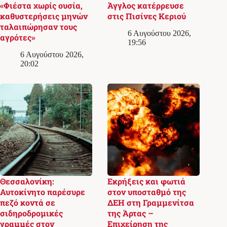
«Φιέστα χωρίς ουσία,
Άγγλος κατέρρευσε
καθυστερήσεις μηνών
στις Πισίνες Κεριού
ταλαιπώρησαν τους
6 Αυγούστου 2026,
αγρότες»
19:56
6 Αυγούστου 2026,
20:02
Θεσσαλονίκη:
Εκρήξεις και φωτιά
Αυτοκίνητο παρέσυρε
στον υποσταθμό της
πεζό κοντά σε
ΔΕΗ στη Γραμμενίτσα
σιδηροδρομικές
της Άρτας –
γραμμές στον
Επιχείρηση της