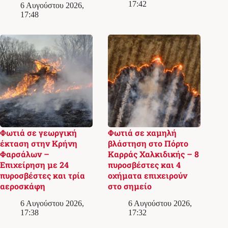
17:42
6 Αυγούστου 2026,
17:48
Φωτιά σε γεωργική
Φωτιά σε χαμηλή
έκταση στην Κρήνη
βλάστηση στο Πόρτο
Φαρσάλων –
Καρράς Χαλκιδικής – 8
Επιχείρηση με 24
πυροσβέστες και 4
πυροσβέστες και τρία
οχήματα επιχειρούν
αεροσκάφη
στο σημείο
6 Αυγούστου 2026,
6 Αυγούστου 2026,
17:38
17:32