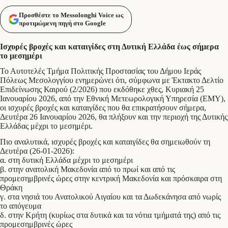
Προσθέστε το Messolonghi Voice ως
προτιμώμενη πηγή στο Google
Ισχυρές βροχές και καταιγίδες στη Δυτική Ελλάδα έως σήμερα
το μεσημέρι
Το Αυτοτελές Τμήμα Πολιτικής Προστασίας του Δήμου Ιεράς
Πόλεως Μεσολογγίου ενημερώνει ότι, σύμφωνα με Έκτακτο Δελτίο
Επιδείνωσης Καιρού (2/2026) που εκδόθηκε χθες, Κυριακή 25
Ιανουαρίου 2026, από την Εθνική Μετεωρολογική Υπηρεσία (ΕΜΥ),
οι ισχυρές βροχές και καταιγίδες που θα επικρατήσουν σήμερα,
Δευτέρα 26 Ιανουαρίου 2026, θα πλήξουν και την περιοχή της Δυτικής
Ελλάδας μέχρι το μεσημέρι.
Πιο αναλυτικά, ισχυρές βροχές και καταιγίδες θα σημειωθούν τη
Δευτέρα (26-01-2026):
α. στη δυτική Ελλάδα μέχρι το μεσημέρι
β. στην ανατολική Μακεδονία από το πρωί και από τις
προμεσημβρινές ώρες στην κεντρική Μακεδονία και πρόσκαιρα στη
Θράκη
γ. στα νησιά του Ανατολικού Αιγαίου και τα Δωδεκάνησα από νωρίς
το απόγευμα
δ. στην Κρήτη (κυρίως στα δυτικά και τα νότια τμήματά της) από τις
προμεσημβρινές ώρες