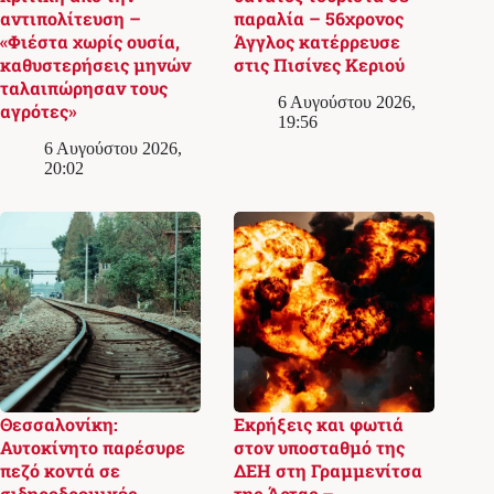
αντιπολίτευση –
παραλία – 56χρονος
«Φιέστα χωρίς ουσία,
Άγγλος κατέρρευσε
καθυστερήσεις μηνών
στις Πισίνες Κεριού
ταλαιπώρησαν τους
6 Αυγούστου 2026,
αγρότες»
19:56
6 Αυγούστου 2026,
20:02
Θεσσαλονίκη:
Εκρήξεις και φωτιά
Αυτοκίνητο παρέσυρε
στον υποσταθμό της
πεζό κοντά σε
ΔΕΗ στη Γραμμενίτσα
σιδηροδρομικές
της Άρτας –