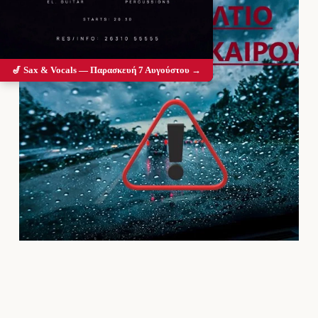
🎷 Sax & Vocals — Παρασκευή 7 Αυγούστου →