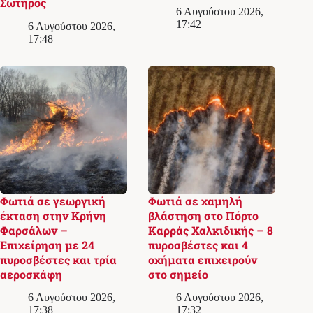
Σωτήρος
6 Αυγούστου 2026,
17:42
6 Αυγούστου 2026,
17:48
Φωτιά σε γεωργική
Φωτιά σε χαμηλή
έκταση στην Κρήνη
βλάστηση στο Πόρτο
Φαρσάλων –
Καρράς Χαλκιδικής – 8
Επιχείρηση με 24
πυροσβέστες και 4
πυροσβέστες και τρία
οχήματα επιχειρούν
αεροσκάφη
στο σημείο
6 Αυγούστου 2026,
6 Αυγούστου 2026,
17:38
17:32