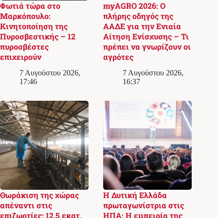
Φωτιά τώρα στο
myAGRO 2026: Ο
Μαρκόπουλο:
πλήρης οδηγός της
Κινητοποίηση της
ΑΑΔΕ για την Ενιαία
Πυροσβεστικής – 12
Αίτηση Ενίσχυσης – Τι
πυροσβέστες
πρέπει να γνωρίζουν οι
επιχειρούν
αγρότες
7 Αυγούστου 2026,
7 Αυγούστου 2026,
17:46
16:37
Θωράκιση της χώρας
Η Δυτική Ελλάδα
απέναντι στις
πρωταγωνίστρια στις
επιζωοτίες: 12,5 εκατ.
ΗΠΑ: Η εμπειρία της