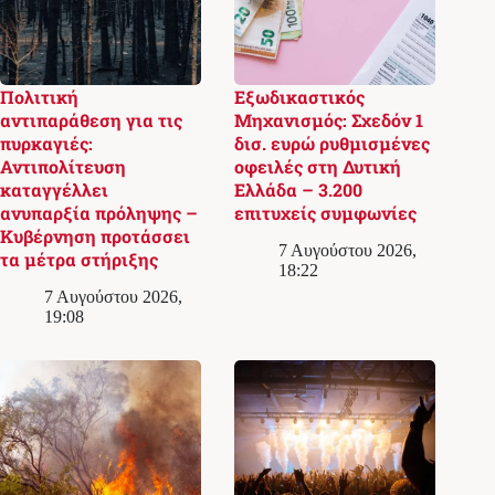
Πολιτική
Εξωδικαστικός
αντιπαράθεση για τις
Μηχανισμός: Σχεδόν 1
πυρκαγιές:
δισ. ευρώ ρυθμισμένες
Αντιπολίτευση
οφειλές στη Δυτική
καταγγέλλει
Ελλάδα – 3.200
ανυπαρξία πρόληψης –
επιτυχείς συμφωνίες
Κυβέρνηση προτάσσει
7 Αυγούστου 2026,
τα μέτρα στήριξης
18:22
7 Αυγούστου 2026,
19:08