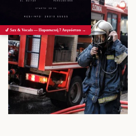
🎷 Sax & Vocals — Παρασκευή 7 Αυγούστου →