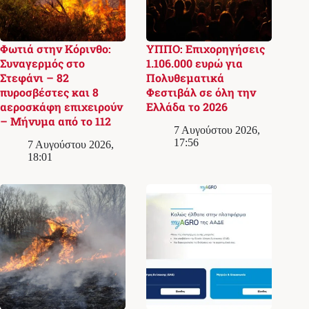
Φωτιά στην Κόρινθο:
ΥΠΠΟ: Επιχορηγήσεις
Συναγερμός στο
1.106.000 ευρώ για
Στεφάνι – 82
Πολυθεματικά
πυροσβέστες και 8
Φεστιβάλ σε όλη την
αεροσκάφη επιχειρούν
Ελλάδα το 2026
– Μήνυμα από το 112
7 Αυγούστου 2026,
17:56
7 Αυγούστου 2026,
18:01