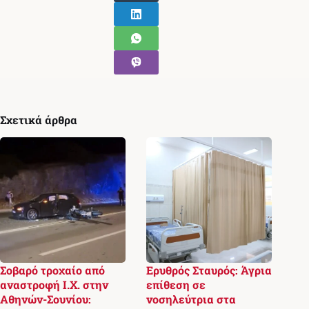
Σχετικά άρθρα
Σοβαρό τροχαίο από
Ερυθρός Σταυρός: Άγρια
αναστροφή Ι.Χ. στην
επίθεση σε
Αθηνών-Σουνίου:
νοσηλεύτρια στα