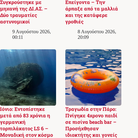
Συγκρούστηκε με
Επείγοντα – Την
μηχανή της ΔΙ.ΑΣ. –
άρπαξε από τα μαλλιά
Δύο τραυματίες
και της κατάφερε
αστυνομικοί
γροθιές
9 Αυγούστου 2026,
8 Αυγούστου 2026,
00:11
20:09
Ιόνιο: Εντοπίστηκε
Τραγωδία στην Πάρο:
μετά από 83 χρόνια η
Πνίγηκε 4χρονο παιδί
γερμανική
σε πισίνα beach bar –
τορπιλάκατος LS 6 –
Προσήχθησαν
Μοναδική στον κόσμο
ιδιοκτήτης και γονείς