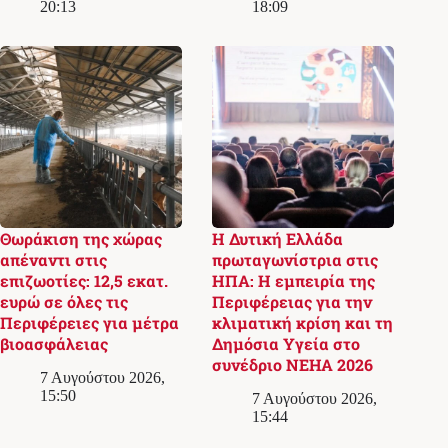
20:13
18:09
Θωράκιση της χώρας
Η Δυτική Ελλάδα
απέναντι στις
πρωταγωνίστρια στις
επιζωοτίες: 12,5 εκατ.
ΗΠΑ: Η εμπειρία της
ευρώ σε όλες τις
Περιφέρειας για την
Περιφέρειες για μέτρα
κλιματική κρίση και τη
βιοασφάλειας
Δημόσια Υγεία στο
συνέδριο NEHA 2026
7 Αυγούστου 2026,
15:50
7 Αυγούστου 2026,
15:44