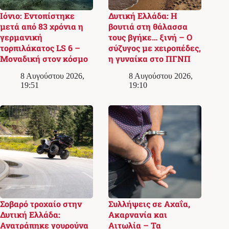
Ιόνιο: Εντοπίστηκε
Δυτική Ελλάδα: Η
μετά από 83 χρόνια η
βουτιά στη θάλασσα
γερμανική
τους βγήκε… ξινή – Ο
τορπιλάκατος LS 6 –
σύζυγος με χειροπέδες,
Μοναδική στον κόσμο
η γυναίκα στο ΠΓΝΠ
8 Αυγούστου 2026,
8 Αυγούστου 2026,
19:51
19:10
Σοβαρό τροχαίο στην
Συλλήψεις σε Αχαΐα,
Δυτική Ελλάδα:
Ακαρνανία και
Ανατράπηκε γουρούνα
Αιτωλία – Τα