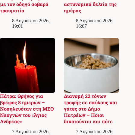
με τον οδηγό σοβαρά
αστυνομικά δελτία της
τραυματία
ημέρας
8 Αυγούστου 2026,
8 Αυγούστου 2026,
19:01
16:07
Πάτρα: Θρήνος για
Διανομή 22 τόνων
βρέφος 8 ημερών –
τροφής σε σκύλους και
Νοσηλευόταν στη ΜΕΘ
γάτες στο Δήμο
Νεογνών του «Άγιος
Πατρέων – Ποιοι
Ανδρέας»
δικαιούνται και πότε
7 Αυγούστου 2026,
7 Αυγούστου 2026,