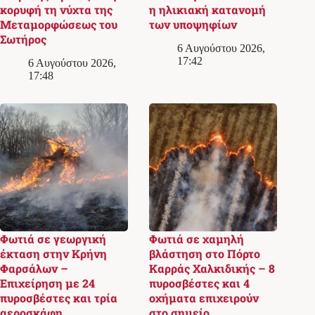
κορυφή τη νύχτα της
η ηλικιακή κατανομή
Μεταμορφώσεως του
των υποψηφίων
Σωτήρος
6 Αυγούστου 2026,
17:42
6 Αυγούστου 2026,
17:48
Φωτιά σε γεωργική
Φωτιά σε χαμηλή
έκταση στην Κρήνη
βλάστηση στο Πόρτο
Φαρσάλων –
Καρράς Χαλκιδικής – 8
Επιχείρηση με 24
πυροσβέστες και 4
πυροσβέστες και τρία
οχήματα επιχειρούν
αεροσκάφη
στο σημείο