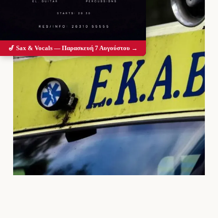
🎷 Sax & Vocals — Παρασκευή 7 Αυγούστου →