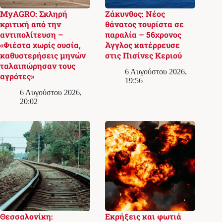
MyAGRO: Σκληρή
Ζάκυνθος: Νέος
κριτική από την
θάνατος τουρίστα σε
αντιπολίτευση –
παραλία – 56χρονος
«Φιέστα χωρίς ουσία,
Άγγλος κατέρρευσε
καθυστερήσεις μηνών
στις Πισίνες Κεριού
ταλαιπώρησαν τους
6 Αυγούστου 2026,
αγρότες»
19:56
6 Αυγούστου 2026,
20:02
Θεσσαλονίκη:
Εκρήξεις και φωτιά