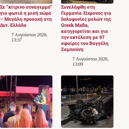
Σε “κίτρινο συναγερμό”
Συνελήφθη στη
για φωτιά η μισή χώρα
Γερμανία 31χρονος για
– Μεγάλη προσοχή στη
δολοφονίες μελών της
Δυτ. Ελλάδα
Greek Mafia,
κατηγορείται και για
7 Αυγούστου 2026,
την εκτέλεση με 97
13:37
σφαίρες του Βαγγέλη
Ζαμπούνη
7 Αυγούστου 2026,
13:09