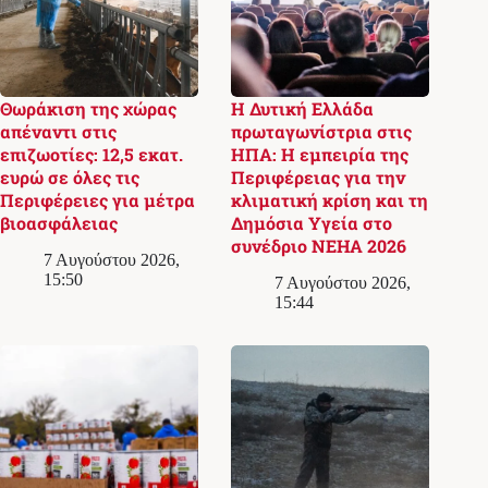
Θωράκιση της χώρας
Η Δυτική Ελλάδα
απέναντι στις
πρωταγωνίστρια στις
επιζωοτίες: 12,5 εκατ.
ΗΠΑ: Η εμπειρία της
ευρώ σε όλες τις
Περιφέρειας για την
Περιφέρειες για μέτρα
κλιματική κρίση και τη
βιοασφάλειας
Δημόσια Υγεία στο
συνέδριο NEHA 2026
7 Αυγούστου 2026,
15:50
7 Αυγούστου 2026,
15:44