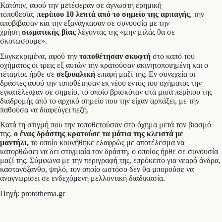
Κατόπιν, αφού την μετέφεραν σε άγνωστη ερημική
τοποθεσία,
περίπου 10 λεπτά από το σημείο της αρπαγής
, την
αποβίβασαν και την εξανάγκασαν σε συνουσία με την
χρήση
σωματικής βίας
λέγοντας της «μην μιλάς θα σε
σκοτώσουμε».
Συγκεκριμένα, αφού την
τοποθέτησαν σκυφτή
στο καπό του
οχήματος οι τρεις εξ αυτών την κρατούσαν ακινητοποιημένη και ο
τέταρτος ήρθε σε
σεξουαλική
επαφή μαζί της. Εν συνεχεία οι
δράστες αφού την τοποθέτησαν εκ νέου εντός του οχήματος την
εγκατέλειψαν σε σημείο, το οποίο βρισκόταν στα μισά περίπου της
διαδρομής από το αρχικό σημείο που την είχαν αρπάξει, με την
παθούσα να διαφεύγει πεζή.
Κατά τη στιγμή που την τοποθετούσαν στο όχημα μετά τον βιασμό
της,
ο ένας δράστης κρατούσε τα μάτια της κλειστά με
μαντήλι,
το οποίο κουνήθηκε ελαφρώς με αποτέλεσμα να
κατορθώσει να δει στιγμιαία τον δράστη, ο οποίος ήρθε σε συνουσία
μαζί της. Σύμφωνα με την περιγραφή της, επρόκειτο για νεαρό άνδρα,
καστανόξανθο, ψηλό, τον οποίο ωστόσο δεν θα μπορούσε να
αναγνωρίσει σε ενδεχόμενη μελλοντική διαδικασία.
Πηγή: protothema.gr