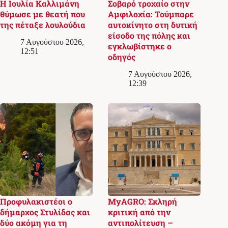
Η Ιουλία Καλλιμάνη
Σοβαρό τροχαίο στην
θύμωσε με θεατή που
Αμφιλοχία: Τούμπαρε
της πέταξε λουλούδια
αυτοκίνητο στη δυτική
είσοδο της πόλης και
7 Αυγούστου 2026,
εγκλωβίστηκε ο
12:51
οδηγός
7 Αυγούστου 2026,
12:39
Προφυλακιστέοι ο
MyAGRO: Σκληρή
δήμαρχος Στυλίδας και
κριτική από την
δύο ακόμη για τη
αντιπολίτευση –