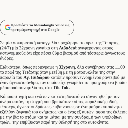
Προσθέστε το Messolonghi Voice ως
προτιμώμενη πηγή στο Google
Σε μία σοκαριστική καταγγελία προχώρησε το πρωί της Τετάρτης
(24/7) μία 32χρονη γυναίκα στη
Λιβαδειά
αναφέροντας στους
αστυνομικούς ότι είχε πέσει θύμα βιασμού από τέσσερις άγνωστους
άνδρες.
Ειδικότερα, όπως περιέγραψε η
32χρονη,
όλα συνέβησαν στις 11.00
το πρωί της Τετάρτης όταν μετέβη με τη μοτοσυκλέτα της στην
παραλία του
Αγ. Ισιδώρου
κατόπιν προσυνεννοημένου ραντεβού με
έναν άγνωστο άνδρα, τον οποίο είχε γνωρίσει το προηγούμενο βράδυ
μέσα από συνομιλία της στο
Tik Tok.
Κάποια στιγμή και ενώ δεν κατέστη δυνατό να συναντηθεί με τον
άνδρα αυτόν, τη στιγμή που βρισκόταν επί της παραλιακής οδού,
τέσσερις άγνωστοι δράστες επιβαίνοντες σε ένα μαύρο αυτοκίνητο
εξήλθαν ξαφνικά του οχήματος και ο ένας εξ αυτών, αφού της έκλεισε
με την βία το στόμα και τα μάτια, με την συνδρομή των υπολοίπων
τριών, την επιβίβασαν παρά την θέλησή της στο αυτοκίνητο.