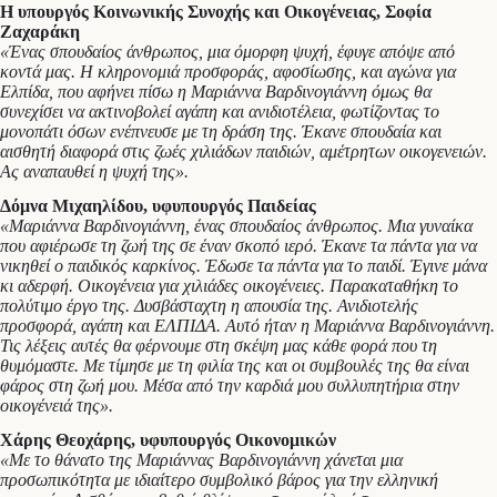
Η υπουργός Κοινωνικής Συνοχής και Οικογένειας, Σοφία
Ζαχαράκη
«Ένας σπουδαίος άνθρωπος, μια όμορφη ψυχή, έφυγε απόψε από
κοντά μας. Η κληρονομιά προσφοράς, αφοσίωσης, και αγώνα για
Ελπίδα, που αφήνει πίσω η Μαριάννα Βαρδινογιάννη όμως θα
συνεχίσει να ακτινοβολεί αγάπη και ανιδιοτέλεια, φωτίζοντας το
μονοπάτι όσων ενέπνευσε με τη δράση της. Έκανε σπουδαία και
αισθητή διαφορά στις ζωές χιλιάδων παιδιών, αμέτρητων οικογενειών.
Ας αναπαυθεί η ψυχή της».
Δόμνα Μιχαηλίδου, υφυπουργός Παιδείας
«Μαριάννα Βαρδινογιάννη, ένας σπουδαίος άνθρωπος. Μια γυναίκα
που αφιέρωσε τη ζωή της σε έναν σκοπό ιερό. Έκανε τα πάντα για να
νικηθεί ο παιδικός καρκίνος. Έδωσε τα πάντα για το παιδί. Έγινε μάνα
κι αδερφή. Οικογένεια για χιλιάδες οικογένειες. Παρακαταθήκη το
πολύτιμο έργο της. Δυσβάσταχτη η απουσία της. Ανιδιοτελής
προσφορά, αγάπη και ΕΛΠΙΔΑ. Αυτό ήταν η Μαριάννα Βαρδινογιάννη.
Τις λέξεις αυτές θα φέρνουμε στη σκέψη μας κάθε φορά που τη
θυμόμαστε. Με τίμησε με τη φιλία της και οι συμβουλές της θα είναι
φάρος στη ζωή μου. Μέσα από την καρδιά μου συλλυπητήρια στην
οικογένειά της».
Χάρης Θεοχάρης, υφυπουργός Οικονομικών
«Με το θάνατο της Μαριάννας Βαρδινογιάννη χάνεται μια
προσωπικότητα με ιδιαίτερο συμβολικό βάρος για την ελληνική