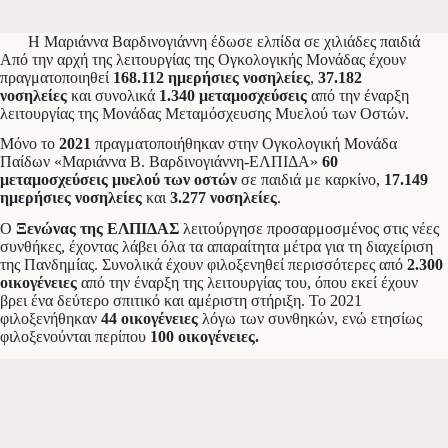
Η Μαριάννα Βαρδινογιάννη έδωσε ελπίδα σε χιλιάδες παιδιά
Από την αρχή της λειτουργίας της Ογκολογικής Μονάδας έχουν
πραγματοποιηθεί
168.112 ημερήσιες νοσηλείες
,
37.182
νοσηλείες
και συνολικά
1.340 μεταμοσχεύσεις
από την έναρξη
λειτουργίας της Μονάδας Μεταμόσχευσης Μυελού των Οστών.
Μόνο το
2021
πραγματοποιήθηκαν στην Ογκολογική Μονάδα
Παίδων «Μαριάννα Β. Βαρδινογιάννη-ΕΛΠΙΔΑ»
60
μεταμοσχεύσεις μυελού των οστών
σε παιδιά με καρκίνο,
17.149
ημερήσιες νοσηλείες
και
3.277 νοσηλείες
.
Ο
Ξενώνας της ΕΛΠΙΔΑΣ
λειτούργησε προσαρμοσμένος στις νέες
συνθήκες, έχοντας λάβει όλα τα απαραίτητα μέτρα για τη διαχείριση
της Πανδημίας. Συνολικά έχουν φιλοξενηθεί περισσότερες από
2.300
οικογένειες
από την έναρξη της λειτουργίας του, όπου εκεί έχουν
βρει ένα δεύτερο σπιτικό και αμέριστη στήριξη. Το 2021
φιλοξενήθηκαν
44 οικογένειες
λόγω των συνθηκών, ενώ ετησίως
φιλοξενούνται περίπου
100 οικογένειες.