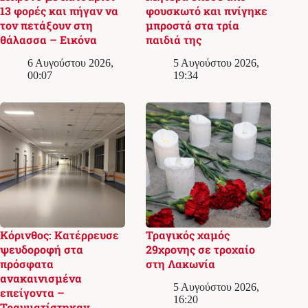
13 φορές και πήγαν να
φουσκωτό και πνίγηκε
τον πετάξουν στη
μπροστά στα τρία
θάλασσα – Εικόνα
παιδιά της
6 Αυγούστου 2026,
5 Αυγούστου 2026,
00:07
19:34
Κόρινθος: Κατέρρευσε
Τραγικός χαμός
ψευδοροφή στα
29χρονης σε τροχαίο
πρόσφατα
στη Λακωνία
ανακαινισμένα
5 Αυγούστου 2026,
επείγοντα –
16:20
Τραυματίστηκαν