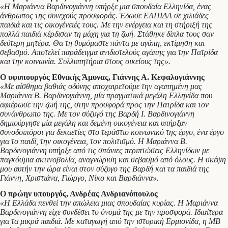
«Η Μαριάννα Βαρδινογιάννη υπήρξε μια σπουδαία Ελληνίδα, ένας
άνθρωπος της συνεχούς προσφοράς. Έδωσε ΕΛΠΙΔΑ σε χιλιάδες
παιδιά και τις οικογένειές τους. Με την ενέργεια και τη στήριξή της
πολλά παιδιά κέρδισαν τη μάχη για τη ζωή. Στάθηκε δίπλα τους σαν
δεύτερη μητέρα. Θα τη θυμόμαστε πάντα με αγάπη, εκτίμηση και
σεβασμό. Αποτελεί παράδειγμα ανιδιοτελούς αγάπης για την Πατρίδα
και την κοινωνία. Συλλυπητήρια στους οικείους της».
Ο υφυπουργός Εθνικής Άμυνας, Γιάννης Α. Κεφαλογιάννης
«Με αίσθημα βαθιάς οδύνης αποχαιρετούμε την αγαπημένη μας
Μαριάννα Β. Βαρδινογιάννη, μία πραγματικά μεγάλη Ελληνίδα που
αφιέρωσε την ζωή της, στην προσφορά προς την Πατρίδα και τον
συνάνθρωπο της. Με τον σύζυγό της Βαρδή Ι. Βαρδινογιάννη
δημιούργησε μία μεγάλη και δεμένη οικογένεια και υπήρξαν
συνοδοιπόροι για δεκαετίες στο τεράστιο κοινωνικό της έργο, ένα έργο
για το παιδί, την οικογένεια, τον πολιτισμό. Η Μαριάννα Β.
Βαρδινογιάννη υπήρξε από τις σπάνιες περιπτώσεις Ελληνίδων με
παγκόσμια ακτινοβολία, αναγνώριση και σεβασμό από όλους. Η σκέψη
μου αυτήν την ώρα είναι στον σύζυγο της Βαρδή και τα παιδιά της
Γιάννη, Χριστιάνα, Γιώργο, Νίκο και Βαρδιάννα».
Ο πρώην υπουργός, Ανδρέας Ανδριανόπουλος
«Η Ελλάδα πενθεί την απώλεια μιας σπουδαίας κυρίας. Η Μαριάννα
Βαρδινογιάννη είχε συνδέσει το όνομά της με την προσφορά. Ιδιαίτερα
για τα μικρά παιδιά. Με καταγωγή από την ιστορική Ερμιονίδα, η ΜΒ