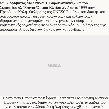
του
«Ιδρύματος Μαριάννα Β. Βαρδινογιάννη»
και του
Σωματείου
«Σύλλογος Όραμα Ελπίδας».
Από το 1999 ήταν
Πρέσβειρα Καλής Θελήσεως της UNESCO, μέλος του διοικητικού
συμβουλίου πολλών διεθνών κοινωνικών και πολιτιστικών
ιδρυμάτων και οργανισμών, ενώ συνεργαζόταν επίσης με μη
κυβερνητικές οργανώσεις σε ολόκληρο τον κόσμο. Το έργο της είχε
αποσπάσει πλήθος διεθνών διακρίσεων και βραβείων.
Η Μαριάννα Βαρδινογιάννη ίδρυσε μέσα στην Ογκολογική Μονάδα
Παίδων νηπιαγωγείο, δημοτικό και γυμνάσιο, ώστε τα παιδιά που
νοσηλεύονται να νιώθουν ότι η ζωή τους συνεχίζεται κανονικά,