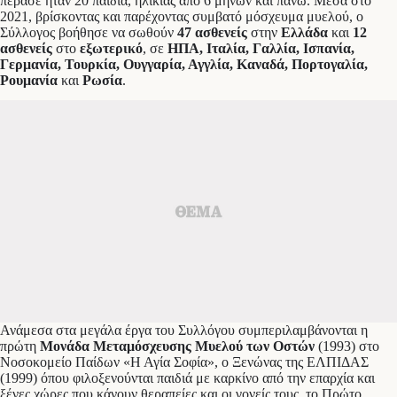
πέρασε ήταν 20 παιδιά, ηλικίας από 6 μηνών και πάνω. Μέσα στο
2021, βρίσκοντας και παρέχοντας συμβατό μόσχευμα μυελού, ο
Σύλλογος βοήθησε να σωθούν
47 ασθενείς
στην
Ελλάδα
και
12
ασθενείς
στο
εξωτερικό
, σε
ΗΠΑ, Ιταλία, Γαλλία, Ισπανία,
Γερμανία, Τουρκία, Ουγγαρία, Αγγλία, Καναδά, Πορτογαλία,
Ρουμανία
και
Ρωσία
.
Ανάμεσα στα μεγάλα έργα του Συλλόγου συμπεριλαμβάνονται η
πρώτη
Μονάδα Μεταμόσχευσης Μυελού των Οστών
(1993) στο
Νοσοκομείο Παίδων «Η Αγία Σοφία», ο Ξενώνας της ΕΛΠΙΔΑΣ
(1999) όπου φιλοξενούνται παιδιά με καρκίνο από την επαρχία και
ξένες χώρες που κάνουν θεραπείες και οι γονείς τους, το Πρώτο