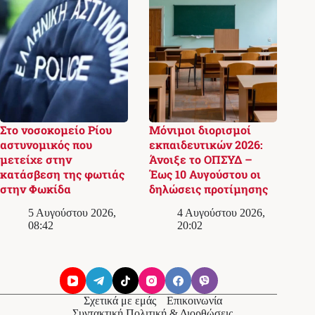
Στο νοσοκομείο Ρίου
Μόνιμοι διορισμοί
αστυνομικός που
εκπαιδευτικών 2026:
μετείχε στην
Άνοιξε το ΟΠΣΥΔ –
κατάσβεση της φωτιάς
Έως 10 Αυγούστου οι
στην Φωκίδα
δηλώσεις προτίμησης
5 Αυγούστου 2026,
4 Αυγούστου 2026,
08:42
20:02
Σχετικά με εμάς
Επικοινωνία
Συντακτική Πολιτική & Διορθώσεις