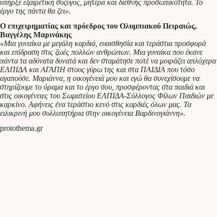
υπήρξε εξαιρετική σύζυγος, μητέρα και διεθνής προσωπικότητα. Το
έργο της πάντα θα ζει».
Ο επιχειρηματίας και πρόεδρος του Ολυμπιακού Πειραιώς,
Βαγγέλης Μαρινάκης
«Μια γυναίκα με μεγάλη καρδιά, ευαισθησία και τεράστια προσφορά
και επίδραση στις ζωές πολλών ανθρώπων. Μια γυναίκα που έκανε
πάντα τα αδύνατα δυνατά και δεν σταμάτησε ποτέ να μοιράζει απλόχερα
ΕΛΠΙΔΑ και ΑΓΑΠΗ στους γύρω της και στα ΠΑΙΔΙΑ που τόσο
αγαπούσε. Μαριάννα, η οικογένειά μου και εγώ θα συνεχίσουμε να
στηρίζουμε το όραμα και το έργο σου, προσφέροντας στα παιδιά και
στις οικογένειες του Σωματείου ΕΛΠΙΔΑ-Σύλλογος Φίλων Παιδιών με
καρκίνο. Αφήνεις ένα τεράστιο κενό στις καρδιές όλων μας. Τα
ειλικρινή μου συλλυπητήρια στην οικογένεια Βαρδινογιάννη».
protothema.gr