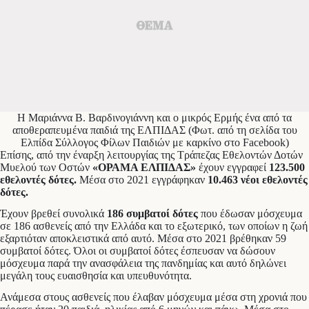
H Μαριάννα Β. Βαρδινογιάννη και ο μικρός Ερμής ένα από τα
αποθεραπευμένα παιδιά της ΕΛΠΙΔΑΣ (Φωτ. από τη σελίδα του
Ελπίδα Σύλλογος Φίλων Παιδιών με καρκίνο στο Facebook)
Επίσης, από την έναρξη λειτουργίας της Τράπεζας Εθελοντών Δοτών
Μυελού των Οστών
«ΟΡΑΜΑ ΕΛΠΙΔΑΣ»
έχουν εγγραφεί
123.500
εθελοντές δότες.
Μέσα στο 2021 εγγράφηκαν
10.463 νέοι εθελοντές
δότες.
Έχουν βρεθεί συνολικά
186 συμβατοί δότες
που έδωσαν μόσχευμα
σε 186 ασθενείς από την Ελλάδα και το εξωτερικό, των οποίων η ζωή
εξαρτιόταν αποκλειστικά από αυτό. Μέσα στο 2021 βρέθηκαν 59
συμβατοί δότες. Όλοι οι συμβατοί δότες έσπευσαν να δώσουν
μόσχευμα παρά την ανασφάλεια της πανδημίας και αυτό δηλώνει
μεγάλη τους ευαισθησία και υπευθυνότητα.
Ανάμεσα στους ασθενείς που έλαβαν μόσχευμα μέσα στη χρονιά που