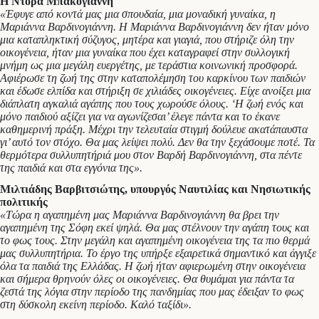
Η Ντόρα Μπακογιάννη
«Έφυγε από κοντά μας μια σπουδαία, μια μοναδική γυναίκα, η
Μαριάννα Βαρδινογιάννη. Η Μαριάννα Βαρδινογιάννη δεν ήταν μόνο
μια καταπληκτική σύζυγος, μητέρα και γιαγιά, που στήριζε όλη την
οικογένεια, ήταν μια γυναίκα που έχει καταγραφεί στην συλλογική
μνήμη ως μια μεγάλη ευεργέτης, με τεράστια κοινωνική προσφορά.
Αφιέρωσε τη ζωή της στην καταπολέμηση του καρκίνου των παιδιών
και έδωσε ελπίδα και στήριξη σε χιλιάδες οικογένειες. Είχε ανοίξει μια
διάπλατη αγκαλιά αγάπης που τους χωρούσε όλους. ‘Η ζωή ενός και
μόνο παιδιού αξίζει για να αγωνίζεσαι’ έλεγε πάντα και το έκανε
καθημερινή πράξη. Μέχρι την τελευταία στιγμή δούλευε ακατάπαυστα
γι’ αυτό τον στόχο. Θα μας λείψει πολύ. Δεν θα την ξεχάσουμε ποτέ. Τα
θερμότερα συλλυπητήριά μου στον Βαρδή Βαρδινογιάννη, στα πέντε
της παιδιά και στα εγγόνια της».
Μιλτιάδης Βαρβιτσιώτης, υπουργός Ναυτιλίας και Νησιωτικής
πολιτικής
«Τώρα η αγαπημένη μας Μαριάννα Βαρδινογιάννη θα βρει την
αγαπημένη της Σόφη εκεί ψηλά. Θα μας στέλνουν την αγάπη τους και
το φως τους. Στην μεγάλη και αγαπημένη οικογένεια της τα πιο θερμά
μας συλλυπητήρια. Το έργο της υπήρξε εξαιρετικά σημαντικό και άγγιξε
όλα τα παιδιά της Ελλάδας. Η ζωή ήταν αφιερωμένη στην οικογένεια
και σήμερα θρηνούν όλες οι οικογένειες. Θα θυμάμαι για πάντα τα
ζεστά της λόγια στην περίοδο της πανδημίας που μας έδειξαν το φως
στη δύσκολη εκείνη περίοδο. Καλό ταξίδι».