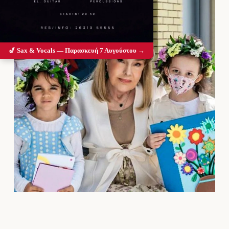
🎷 Sax & Vocals — Παρασκευή 7 Αυγούστου →