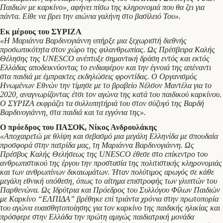
Παιδιών με καρκίνο», αφήνει πίσω της κληρονομιά που θα ζει για
πάντα. Είθε να βρει την αιώνια γαλήνη στο βασίλειό Του».
Εκ μέρους του ΣΥΡΙΖΑ
«Η Μαριάννα Βαρδινογιάννη υπήρξε μια ξεχωριστή διεθνής
προσωπικότητα στον χώρο της φιλανθρωπίας. Ως Πρέσβειρα Καλής
Θέλησης της UNESCO ανέπτυξε σημαντική δράση εντός και εκτός
Ελλάδας αποδεικνύοντας το ενδιαφέρον και την έγνοιά της απέναντι
στα παιδιά με έμπρακτες εκδηλώσεις φροντίδας. Ο Οργανισμός
Ηνωμένων Εθνών την τίμησε με το βραβείο Νέλσον Μαντέλα για το
2020, αναγνωρίζοντας έτσι τον αγώνα της κατά του παιδικού καρκίνου.
Ο ΣΥΡΙΖΑ εκφράζει τα συλλυπητήριά του στον σύζυγό της Βαρδή
Βαρδινογιάννη, στα παιδιά και τα εγγόνια της».
Ο πρόεδρος του ΠΑΣΟΚ, Νίκος Ανδρουλάκης
«Αποχαιρετώ με θλίψη και σεβασμό μια μεγάλη Ελληνίδα με σπουδαία
προσφορά στην πατρίδα μας, τη Μαριάννα Βαρδινογιάννη. Ως
Πρέσβυς Καλής Θελήσεως της UNESCO έθεσε στο επίκεντρο του
ανθρωπιστικού της έργου την προστασία της πολιτιστικής κληρονομιάς
και των ανθρωπίνων δικαιωμάτων. Ήταν πολύτιμος αρωγός σε κάθε
μεγάλη εθνική υπόθεση, όπως το αίτημα επιστροφής των γλυπτών του
Παρθενώνα. Ως Ιδρύτρια και Πρόεδρος του Συλλόγου Φίλων Παιδιών
με Καρκίνο “ΕΛΠΙΔΑ” βρέθηκε επί τριάντα χρόνια στην πρωτοπορία
του αγώνα ευαισθητοποίησης για τον καρκίνο της παιδικής ηλικίας και
πρόσφερε στην Ελλάδα την πρώτη αμιγώς παιδιατρική μονάδα