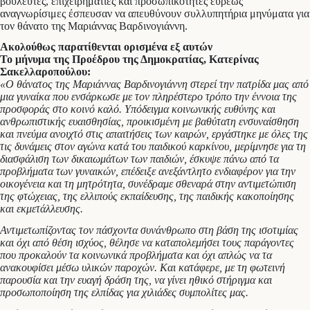
βουλευτές, επιχειρηματίες και προσωπικότητες ευρέως
αναγνωρίσιμες έσπευσαν να απευθύνουν συλλυπητήρια μηνύματα για
τον θάνατο της Μαριάννας Βαρδινογιάννη.
Ακολούθως παρατίθενται ορισμένα εξ αυτών
Το μήνυμα της Προέδρου της Δημοκρατίας, Κατερίνας
Σακελλαροπούλου:
«Ο θάνατος της Μαριάννας Βαρδινογιάννη στερεί την πατρίδα μας από
μια γυναίκα που ενσάρκωσε με τον πληρέστερο τρόπο την έννοια της
προσφοράς στο κοινό καλό. Υπόδειγμα κοινωνικής ευθύνης και
ανθρωπιστικής ευαισθησίας, προικισμένη με βαθύτατη ενσυναίσθηση
και πνεύμα ανοιχτό στις απαιτήσεις των καιρών, εργάστηκε με όλες της
τις δυνάμεις στον αγώνα κατά του παιδικού καρκίνου, μερίμνησε για τη
διασφάλιση των δικαιωμάτων των παιδιών, έσκυψε πάνω από τα
προβλήματα των γυναικών, επέδειξε ανεξάντλητο ενδιαφέρον για την
οικογένεια και τη μητρότητα, συνέδραμε σθεναρά στην αντιμετώπιση
της φτώχειας, της ελλιπούς εκπαίδευσης, της παιδικής κακοποίησης
και εκμετάλλευσης.
Αντιμετωπίζοντας τον πάσχοντα συνάνθρωπο στη βάση της ισοτιμίας
και όχι από θέση ισχύος, θέλησε να καταπολεμήσει τους παράγοντες
που προκαλούν τα κοινωνικά προβλήματα και όχι απλώς να τα
ανακουφίσει μέσω υλικών παροχών. Και κατάφερε, με τη φωτεινή
παρουσία και την ευαγή δράση της, να γίνει ηθικό στήριγμα και
προσωποποίηση της ελπίδας για χιλιάδες συμπολίτες μας.