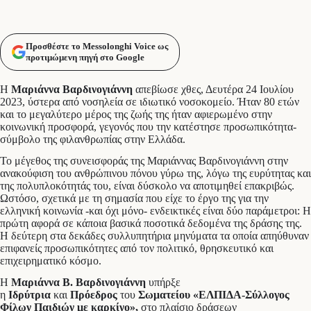
Προσθέστε το Messolonghi Voice ως
προτιμώμενη πηγή στο Google
Η
Μαριάννα Βαρδινογιάννη
απεβίωσε χθες, Δευτέρα 24 Ιουλίου
2023, ύστερα από νοσηλεία σε ιδιωτικό νοσοκομείο. Ήταν 80 ετών
και το μεγαλύτερο μέρος της ζωής της ήταν αφιερωμένο στην
κοινωνική προσφορά, γεγονός που την κατέστησε προσωπικότητα-
σύμβολο της φιλανθρωπίας στην Ελλάδα.
Το μέγεθος της συνεισφοράς της Μαριάννας Βαρδινογιάννη στην
ανακούφιση του ανθρώπινου πόνου γύρω της, λόγω της ευρύτητας και
της πολυπλοκότητάς του, είναι δύσκολο να αποτιμηθεί επακριβώς.
Ωστόσο, σχετικά με τη σημασία που είχε το έργο της για την
ελληνική κοινωνία -και όχι μόνο- ενδεικτικές είναι δύο παράμετροι: Η
πρώτη αφορά σε κάποια βασικά ποσοτικά δεδομένα της δράσης της.
Η δεύτερη στα δεκάδες συλλυπητήρια μηνύματα τα οποία απηύθυναν
επιφανείς προσωπικότητες από τον πολιτικό, θρησκευτικό και
επιχειρηματικό κόσμο.
Η
Μαριάννα Β. Βαρδινογιάννη
υπήρξε
η
Ιδρύτρια
και
Πρόεδρος
του
Σωματείου «ΕΛΠΙΔΑ-Σύλλογος
Φίλων Παιδιών με καρκίνο»,
στο πλαίσιο δράσεων