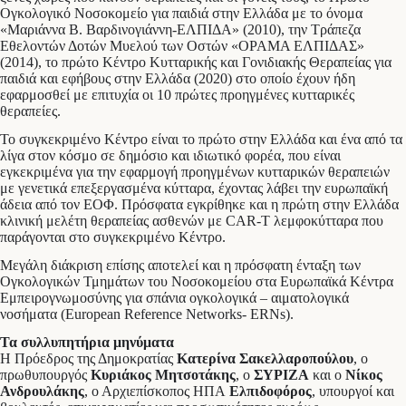
Ογκολογικό Νοσοκομείο για παιδιά στην Ελλάδα με το όνομα
«Μαριάννα Β. Βαρδινογιάννη-ΕΛΠΙΔΑ» (2010), την Τράπεζα
Εθελοντών Δοτών Μυελού των Οστών «ΟΡΑΜΑ ΕΛΠΙΔΑΣ»
(2014), το πρώτο Κέντρο Κυτταρικής και Γονιδιακής Θεραπείας για
παιδιά και εφήβους στην Ελλάδα (2020) στο οποίο έχουν ήδη
εφαρμοσθεί με επιτυχία οι 10 πρώτες προηγμένες κυτταρικές
θεραπείες.
Το συγκεκριμένο Κέντρο είναι το πρώτο στην Ελλάδα και ένα από τα
λίγα στον κόσμο σε δημόσιο και ιδιωτικό φορέα, που είναι
εγκεκριμένα για την εφαρμογή προηγμένων κυτταρικών θεραπειών
με γενετικά επεξεργασμένα κύτταρα, έχοντας λάβει την ευρωπαϊκή
άδεια από τον ΕΟΦ. Πρόσφατα εγκρίθηκε και η πρώτη στην Ελλάδα
κλινική μελέτη θεραπείας ασθενών με CAR-T λεμφοκύτταρα που
παράγονται στο συγκεκριμένο Κέντρο.
Μεγάλη διάκριση επίσης αποτελεί και η πρόσφατη ένταξη των
Ογκολογικών Τμημάτων του Νοσοκομείου στα Ευρωπαϊκά Κέντρα
Εμπειρογνωμοσύνης για σπάνια ογκολογικά – αιματολογικά
νοσήματα (European Reference Networks- ERNs).
Τα συλλυπητήρια μηνύματα
Η Πρόεδρος της Δημοκρατίας
Κατερίνα Σακελλαροπούλου
, ο
πρωθυπουργός
Κυριάκος Μητσοτάκης
, ο
ΣΥΡΙΖΑ
και ο
Νίκος
Ανδρουλάκης
, ο Αρχιεπίσκοπος ΗΠΑ
Ελπιδοφόρος
, υπουργοί και