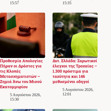
15:57
15:35
Προθεσμία Απολογίας
Δυτ. Ελλάδα: Σαρωτικοί
Πήραν οι Δράστες για
έλεγχοι της Τροχαίας –
τις Κλοπές
1.300 πρόστιμα για
Μετασχηματιστών –
ταχύτητα και 146
Ζημιά Άνω του Μισού
μεθυσμένοι οδηγοί
Εκατομμυρίου
5 Αυγούστου 2026,
12:01
5 Αυγούστου 2026,
15:30