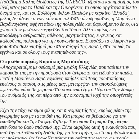
Πρέσβειρα Καλής Θελήσεως της UNESCO, ιδρύτρια και πρόεδρος του
Ιδρύματος για το Παιδί και την Οικογένεια, το οποίο αργότερα πήρε το
όνομά της, και του Συλλόγου Φίλων Παιδιών με καρκίνο ‘Ελπίδα’,
μέλος δεκάδων κοινωνικών και πολιτιστικών ιδρυμάτων, η Μαριάννα
Βαρδινογιάννη αφήνει πίσω της πολυσχιδές και βαρυσήμαντο έργο, στα
χνάρια των μεγάλων ευεργετών του τόπου. Αλλά κυρίως ένα
παράδειγμα ανθρωπιάς, σθένους, μαχητικότητας, ευγένειας και
καλοσύνης, πολύτιμο για την κοινωνία μας. Εκφράζω τα ειλικρινή και
βαθύτατα συλλυπητήριά μου στον σύζυγό της Βαρδή, στα παιδιά, τα
εγγόνια και σε όλους τους αγαπημένους της».
Ο πρωθυπουργός, Κυριάκος Μητσοτάκης
«Αποχαιρετούμε με σεβασμό μία μεγάλη Ελληνίδα, που ταύτισε την
παρουσία της με την προσφορά στον άνθρωπο και ειδικά στα παιδιά.
Γιατί η Μαριάννα Βαρδινογιάννη υπήρξε από τους πρωτοπόρους
εκείνους οι οποίοι, στις μέρες μας, μετέτρεψαν την αποκαλούμενη
«φιλανθρωπία» σε χειροπιαστό κοινωνικό έργο. Πέρα απ’ την λάμψη
του ονόματός της και πέρα από την οικονομική ισχύ της οικογένειάς
της.
Είχα την τύχη να είμαι φίλος και συνομιλητής της, κυρίως μέσω της
γνωριμίας μου με τα παιδιά της. Και μπορώ να βεβαιώσω για την
ευαισθησία και την τρυφερότητα με την οποία το μικρό της όνομα
επένδυσε το βαρύ επώνυμό της. Είναι ακριβώς αυτή η ευαισθησία που,
από την πολυσήμαντη δράση της για την ειρήνη, για το περιβάλλον και
τον πολιτισμό, θα ξεχωρίζει πάντα την αγάπη της για τους μικρούς