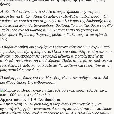
ήρωες.
Η ‘Ελπίδα’ θα δίνει πάντα ελπίδα στους ανήλικους μαχητές που
μάχονται για τη ζωή. Χάρη σε αυτήν, εκατοντάδες παιδιά έχουν, ήδη,
νικήσει τον καρκίνο που τα χτύπησε στο ξεκίνημα της διαδρομής τους.
Ενώ πολλά άλλα, θα ξαναπιάσουν, σύντομα, το νήμα της συνέχειας στο
ταξίδι τους ακολουθώντας στην Ελλάδα τις πιο σύγχρονες και
εξελιγμένες θεραπείες. Έχοντας, μάλιστα, δίπλα τους τις οικογένειές
τους.
Η παρακαταθήκη αυτή νομίζω ότι ξεπερνά κάθε διεθνή διάκριση από
τις πολλές που είχε η Μαριάννα. Όπως και κάθε άλλη γνωστή αλλά και
άγνωστη συνεισφορά της στα πολλά μέτωπα στα οποία μετείχε με
σταθερό τους επίκεντρο τον άνθρωπο. Πρόκειται κυριολεκτικά για ένα
έργο ζωής. Γι’ αυτό και θα κρατά πάντα ζωντανή και ενεργή την μνήμη
μιας σπουδαίας γυναίκας.
Η σκέψη μου, όπως και της Μαρέβας, είναι στον σύζυγο, στα παιδιά
και στους δικούς της ανθρώπους».
Αρχιεπίσκοπος ΗΠΑ Ελπιδοφόρος
«Στην αγκάλη του Κυρίου μας, η Μαριάννα Βαρδινογιάννη, μια
αγαπητή φίλη, βρήκε ανάπαυση. Ακάματη προασπίστρια των παιδικών
δικαιωμάτων, αφοσιωμένη πρόεδρος του «ΕΛΠΙΔΑ-Σύλλογος Φίλων