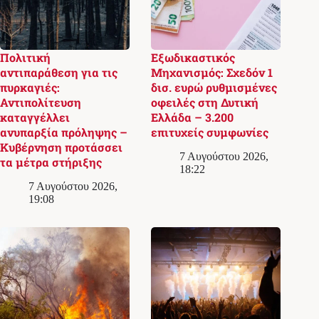
Πολιτική
Εξωδικαστικός
αντιπαράθεση για τις
Μηχανισμός: Σχεδόν 1
πυρκαγιές:
δισ. ευρώ ρυθμισμένες
Αντιπολίτευση
οφειλές στη Δυτική
καταγγέλλει
Ελλάδα – 3.200
ανυπαρξία πρόληψης –
επιτυχείς συμφωνίες
Κυβέρνηση προτάσσει
7 Αυγούστου 2026,
τα μέτρα στήριξης
18:22
7 Αυγούστου 2026,
19:08