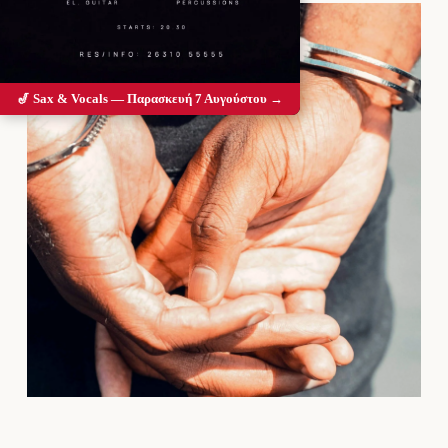
🎷 Sax & Vocals — Παρασκευή 7 Αυγούστου →