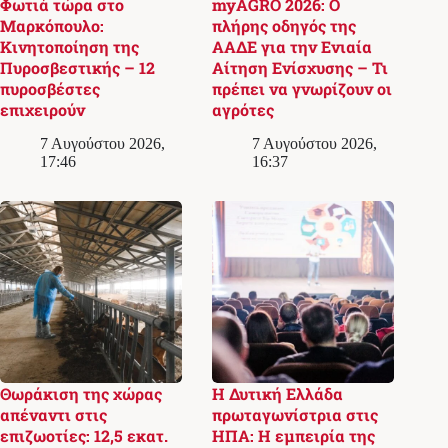
Φωτιά τώρα στο
myAGRO 2026: Ο
Μαρκόπουλο:
πλήρης οδηγός της
Κινητοποίηση της
ΑΑΔΕ για την Ενιαία
Πυροσβεστικής – 12
Αίτηση Ενίσχυσης – Τι
πυροσβέστες
πρέπει να γνωρίζουν οι
επιχειρούν
αγρότες
7 Αυγούστου 2026,
7 Αυγούστου 2026,
17:46
16:37
Θωράκιση της χώρας
Η Δυτική Ελλάδα
απέναντι στις
πρωταγωνίστρια στις
επιζωοτίες: 12,5 εκατ.
ΗΠΑ: Η εμπειρία της