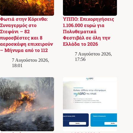
Φωτιά στην Κόρινθο:
ΥΠΠΟ: Επιχορηγήσεις
Συναγερμός στο
1.106.000 ευρώ για
Στεφάνι – 82
Πολυθεματικά
πυροσβέστες και 8
Φεστιβάλ σε όλη την
αεροσκάφη επιχειρούν
Ελλάδα το 2026
– Μήνυμα από το 112
7 Αυγούστου 2026,
17:56
7 Αυγούστου 2026,
18:01