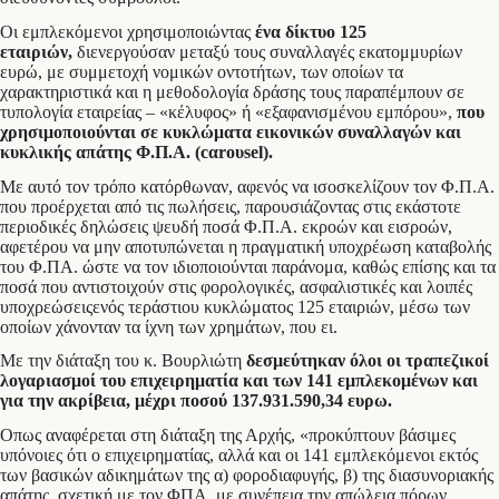
Οι εμπλεκόμενοι χρησιμοποιώντας
ένα δίκτυο 125
εταιριών,
διενεργούσαν μεταξύ τους συναλλαγές εκατομμυρίων
ευρώ, με συμμετοχή νομικών οντοτήτων, των οποίων τα
χαρακτηριστικά και η μεθοδολογία δράσης τους παραπέμπουν σε
τυπολογία εταιρείας – «κέλυφος» ή «εξαφανισμένου εμπόρου»,
που
χρησιμοποιούνται σε κυκλώματα εικονικών συναλλαγών και
κυκλικής απάτης Φ.Π.Α. (cαrουsel).
Με αυτό τον τρόπο κατόρθωναν, αφενός να ισοσκελίζουν τον Φ.Π.Α.
που προέρχεται από τις πωλήσεις, παρουσιάζοντας στις εκάστοτε
περιοδικές δηλώσεις ψευδή ποσά Φ.Π.Α. εκροών και εισροών,
αφετέρου να μην αποτυπώνεται η πραγματική υποχρέωση καταβολής
του Φ.ΠΑ. ώστε να τον ιδιοποιούνται παράνομα, καθώς επίσης και τα
ποσά που αντιστοιχούν στις φορολογικές, ασφαλιστικές και λοιπές
υποχρεώσειςενός τεράστιου κυκλώματος 125 εταιριών, μέσω των
οποίων χάνονταν τα ίχνη των χρημάτων, που ει.
Με την διάταξη του κ. Βουρλιώτη
δεσμεύτηκαν όλοι οι τραπεζικοί
λογαριασμοί του επιχειρηματία και των 141 εμπλεκομένων και
για την ακρίβεια, μέχρι ποσού 137.931.590,34 ευρω.
Oπως αναφέρεται στη διάταξη της Αρχής, «προκύπτουν βάσιμες
υπόνοιες ότι ο επιχειρηματίας, αλλά και οι 141 εμπλεκόμενοι εκτός
των βασικών αδικημάτων της α) φοροδιαφυγής, β) της διασυνοριακής
απάτης, σχετική με τον ΦΠΑ, με συνέπεια την απώλεια πόρων