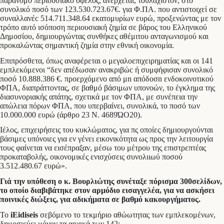
παράνομο περιουσιακό όφελος, ανέρχεται, τουλάχιστον, στο
συνολικό ποσό των 123.530.723.67€. για Φ.ΠΑ. που αντιστοιχεί σε
συναλλανέc 514.711.348.64 εκατομυρίων ευρώ, προξενώντας με τον
τρόπο αυτό ισόποση περιουσιακή ζημία σε βάρος του Ελληνικού
Δημοσίου, δημιουργώντας συνθήκες αθέμιτου ανταγωνισμού και
προκαλώντας σημαντική ζημία στην εθνική οικονομία.
Επιπρόσθετα, όπως αναφέρεται ο μεγαλοεπιχειρηματίας και οι 141
εμπλεκόμενοι “δεν απέδωσαν ανακριβώc ή συμφήφισαν συνολικό
ποσό 10.888.386 €. προερχόμενο από μn απόδοσn ενδοκοινοτικού
ΦΠΑ, διαπράττοντας, σε βαθμό βάσιμων υπονοών, το έγκλημα της
διασυνοριακής απάτης, σχετικά με τον ΦΠΑ, με συνέπεια την
απώλεια πόρων ΦΠΑ, που υπερβαίνει, συνολικά, το ποσό των
10.000.000 ευρώ (άρθρο 23 Ν. 4689ΏΟ20).
Ιέλος, επιχειρήσεις του κυκλώματος, για πς οποίες δημιουργούνται
βάσιμες υπόνοιες για εν γένει εικονικότητα ως προς την λειτουργία
τους φαίνεται να εισέπραξαν, μέσω του μέτρου της επιστρεπτέας
προκαταβολής, οικονομικές ενισχύσεις συνολιιωύ ποσού
3.512.480.67 ευρώ».
Γιά την υπόθεση ο κ. Βουρλιώτης συνέταξε πόρισμα 300σελίδων,
το οποίο διαβιβάτηκε στον αρμόδιο εισαγγελέα, για να ασκήσει
ποινικές διώξεις, για αδικήματα σε βαθμό κακουργήματος.
Το
iEidiseis
σεβόμενο το τεκμήριο αθώωτητας των εμπλεκομένων,
δημοσιεύει μόνον τα αρχικά των 142: