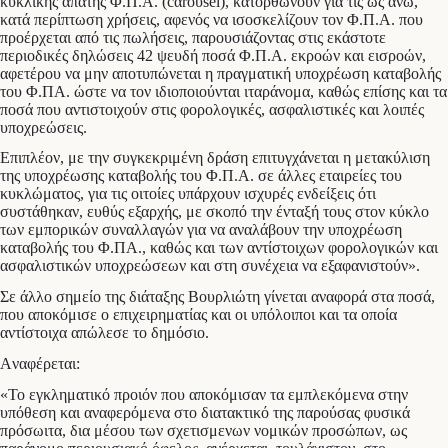
κυκλικής απάτης Φ.Π.Α. (cαrουsel), κατορθώνουν για τις ως άνω,
κατά περίπτωση χρήσεις, αφενός να ισοσκελίζουν τον Φ.Π.Α. που
προέρχεται από τις πωλήσεις, παρουσιάζοντας στις εκάστοτε
περιοδικές δηλώσεις 42 ψευδή ποσά Φ.Π.Α. εκροών και εισροών,
αφετέρου να μην αποτυπώνεται η πραγματική υποχρέωση καταβολής
του Φ.ΠΑ. ώστε να τον ιδιοποιούνται ιταράνομα, καθώς επίσης και τα
ποσά που αντιστοιχούν στις φορολογικές, ασφαλιστικές και λοιπές
υποχρεώσεις.
Επιπλέον, με την συγκεκριμένη δράση επιτυγχάνεται η μετακύλιση
της υποχρέωσης καταβολής του Φ.Π.Α. σε άλλες εταιρείες του
κυκλώματος, για τις οιτοίες υπάρχουν ισχυρές ενδείξεις ότι
συστάθηκαν, ευθύς εξαρχής, με σκοπό την ένταξή τους στον κύκλο
των εμπορικών συναλλαγών για να αναλάβουν την υποχρέωση
καταβολής του Φ.ΠΑ., καθώς και των αντίστοιχων φορολογικών και
ασφαλιστικών υποχρεώσεων και στη συνέχεια να εξαφανιστούν».
Σε άλλο σημείο της διάταξης Βουρλιώτη γίνεται αναφορά στα ποσά,
που αποκόμισε ο επιχειρηματίας και οι υπόλοιποι και τα οποία
αντίστοιχα απώλεσε το δημόσιο.
Aναφέρεται:
«Το εγκληματικό προιόν που αποκόμισαν τα εμπλεκόμενα στην
υπόθεση και αναφερόμενα στο διατακτικό της παρούσας φυσικά
πρόσωιτα, δια μέσου των σχετισμενων νομικών προσώπων, ως