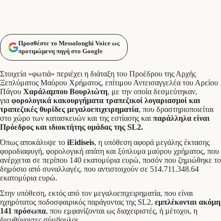
Προσθέστε το Messolonghi Voice ως
προτιμώμενη πηγή στο Google
Στοιχεία «φωτιά» περιέχει η διάταξη του Προέδρου της Αρχής
Ξεπλύματος Μαύρου Χρήματος, επίτιμου Αντεισαγγελέα του Αρείου
Πάγου
Χαράλαμπου Βουρλιώτη
, με την οποία δεσμεύτηκαν,
για
φορολογικά κακουργήματα τραπεζικοί λογαριασμοί και
τραπεζικές θυρίδες μεγαλοεπιχειρηματία
, που δραστηριοποιείται
στο χώρο των κατασκευών και της εστίασης και
παράλληλα είναι
Πρόεδρος και ιδιοκτήτης ομάδας της SL2.
Όπως αποκάλυψε το
iEidiseis
, η υπόθεση αφορά μεγάλης έκτασης
φοροδιαφυγή, φορολογική απάτη και ξύπλυμα μαύρου χρήματος, που
ανέρχεται σε περίπου 140 εκατομύρια ευρώ, ποσόν που ζημιώθηκε το
δημόσιο από συναλλαγές, που αντιστοιχούν σε 514.711.348.64
εκατομύρια ευρώ.
Στην υπόθεση, εκτός από τον μεγαλοεπιχειρηματία, που είναι
ηχηρότατος ποδοσφαιρικός παράγοντας της SL2,
εμπλέκονται ακόμη
141 πρόσωπα
, που εμφανίζονται ως διαχειριστές, ή μέτοχοι, η
διευθύνοντες σύμβουλοι.