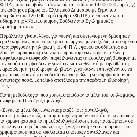
Φ.ΠΑ., που υπερβαίνει, συνολικά, το ποσό των 10.000.000 ευρώ , γ)
της απάτης σε βάρος του Ελληνικού Δημοσίου με ζημά που
υπερβαίνει τις 120.000 ευρώ (άρθρο 386 ΠΚ), διέπραξαν και το
αδίκημα της «Νομιμοποίησης Εσόδων από Εγκληματικές
Δραστηριότητες».
Παράλληλα γίνεται λόγος για «κοινή και συντονισμένη δράση των
εμπλεκομένων, που παραπέμπει σε οργανωμένο σχέδιο, προκειμένου
να αποφύγουν την πληρωμή του Φ.Π.Α., φόρου εισοδήματος και
λοιπών παρακρατούμενων και επιρριπτόμενων φόρων, τελών ή
ασφαλιστικών εισφορών, παραπλανώντας τη φορολογική διοίκηση με
την παράσταση ψευδών γεγονότων ως αληθινών ή με την αθέμιτη
παρασιώπηση ή απόκρυψη αληθινών γεγονότων, επιτυγχάνοντας να
μην αποδώσουν ή να αποδώσουν ανακριβώς ή να συμψηφίσουν τα
αντίστοιχα ποσά, με τελικό αποτέλεσμα την παράνομη ιδιοποίησή
τους».
Για τη μεθοδολογία, που χρησιμοποιούσαν τα μέλη του κυκλώματος,
αναφέρει ο Πρόεδρος της Αρχής:
«Συγκεκριμένα, διενεργώντας μεταξύ τους συναλλαγές
εκατομμυρίων ευρώ, με συμμετοχή νομικών οντοτήτων των οποίων
τα χαρακτηριστικά και η μεθοδολογία δράσης τους παραπέμπουν σε
τυπολογία εταιρείας -«κέλυφος» ή «εξαφανισμένου εμπόρου», που
χρησιμοποιούνται σε κυκλώματα εικονικών συναλλαγών και