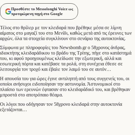
Προσθέστε το Messolonghi Voice ως
προτιμώμενη πηγή στο Google
Τέλος στο θρίλερ με τον κλειδαρά που βρέθηκε μέσα σε λίμνη
αίματος στο μαγαζί του στο Μενίδι, καθώς μετά από τις έρευνες των
αρχών, όλα τα στοιχεία συγκλίνουν στο σενάριο της αυτοκτονίας.
Σύμφωνα με πληροφορίες του Newsbomb.gr ο 58χρονος άνδρας,
ιδιοκτήτης κλειδαράδικου το βράδυ της Τρίτης, πήγε στο κατάστημά
του, κι αφού προηγουμένως κλείδωσε την εξωτερική, αλλά και
εσωτερική πόρτα και κατέβασε τα ρολά, στη συνέχεια έθεσε σε
λειτουργία τον τροχό και έβαλε τον λαιμό του σε αυτόν…
Η απουσία του για ώρες έγινε αντιληπτή από τους συγγενείς του, οι
οποίοι ανήσυχοι ειδοποίησαν την αστυνομία. Άστυνομικοί στο
πλαίσιο των ερευνών έφτασαν στο κλειδαράδικό του, και βρέθηκαν
μπροστά στο αποτρόπαιο θέαμα.
Οι λόγοι που οδήγησαν τον 58χρονο κλειδαρά στην αυτοκτονία
εξετάζονται…