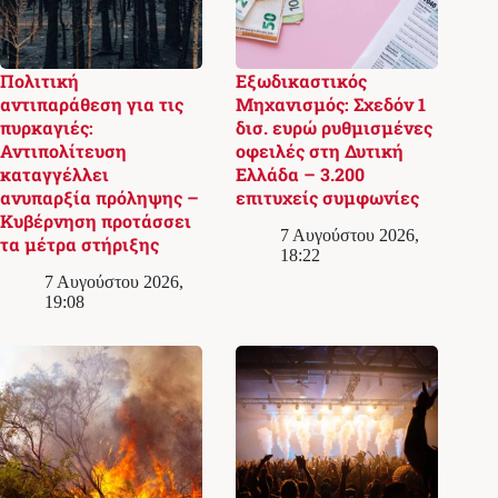
Πολιτική
Εξωδικαστικός
αντιπαράθεση για τις
Μηχανισμός: Σχεδόν 1
πυρκαγιές:
δισ. ευρώ ρυθμισμένες
Αντιπολίτευση
οφειλές στη Δυτική
καταγγέλλει
Ελλάδα – 3.200
ανυπαρξία πρόληψης –
επιτυχείς συμφωνίες
Κυβέρνηση προτάσσει
7 Αυγούστου 2026,
τα μέτρα στήριξης
18:22
7 Αυγούστου 2026,
19:08