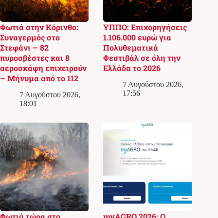
Φωτιά στην Κόρινθο:
ΥΠΠΟ: Επιχορηγήσεις
Συναγερμός στο
1.106.000 ευρώ για
Στεφάνι – 82
Πολυθεματικά
πυροσβέστες και 8
Φεστιβάλ σε όλη την
αεροσκάφη επιχειρούν
Ελλάδα το 2026
– Μήνυμα από το 112
7 Αυγούστου 2026,
17:56
7 Αυγούστου 2026,
18:01
Φωτιά τώρα στο
myAGRO 2026: Ο