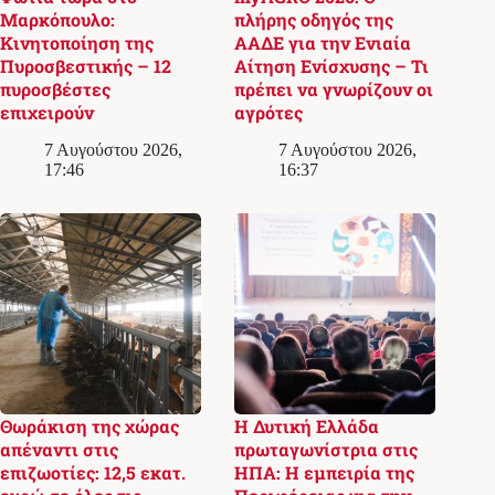
Μαρκόπουλο:
πλήρης οδηγός της
Κινητοποίηση της
ΑΑΔΕ για την Ενιαία
Πυροσβεστικής – 12
Αίτηση Ενίσχυσης – Τι
πυροσβέστες
πρέπει να γνωρίζουν οι
επιχειρούν
αγρότες
7 Αυγούστου 2026,
7 Αυγούστου 2026,
17:46
16:37
Θωράκιση της χώρας
Η Δυτική Ελλάδα
απέναντι στις
πρωταγωνίστρια στις
επιζωοτίες: 12,5 εκατ.
ΗΠΑ: Η εμπειρία της