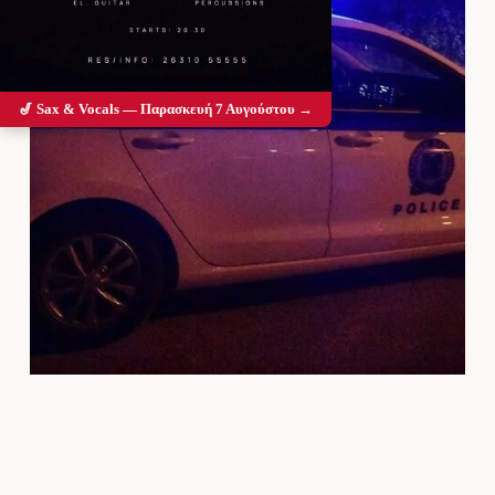
🎷 Sax & Vocals — Παρασκευή 7 Αυγούστου →