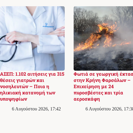
ΑΣΕΠ: 1.102 αιτήσεις για 315
Φωτιά σε γεωργική έκτα
θέσεις γιατρών και
στην Κρήνη Φαρσάλων –
νοσηλευτών – Ποια η
Επιχείρηση με 24
ηλικιακή κατανομή των
πυροσβέστες και τρία
υποψηφίων
αεροσκάφη
6 Αυγούστου 2026, 17:42
6 Αυγούστου 2026, 17:3