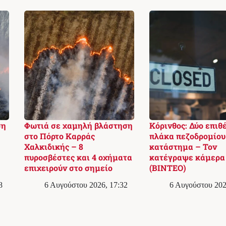
ση
Φωτιά σε χαμηλή βλάστηση
Κόρινθος: Δύο επιθ
στο Πόρτο Καρράς
πλάκα πεζοδρομίου
Χαλκιδικής – 8
κατάστημα – Τον
πυροσβέστες και 4 οχήματα
κατέγραψε κάμερα
επιχειρούν στο σημείο
(ΒΙΝΤΕΟ)
8
6 Αυγούστου 2026, 17:32
6 Αυγούστου 202