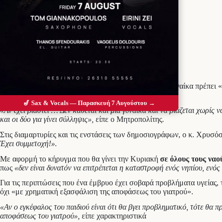
Προσθέστε το Messolonghi Voice ως
προτιμώμενη πηγή στο Google
Την εξωφρενική άποψη πως για να μείνει έγκυος μια γυναίκα πρέπει 
τηλεόραση του ΣΚΑΪ και την εκπομπή Σήμερα.
🎷 Sax & Vocals — Παρασκευή 7 Αυγούστου →
«Αν έχει βιαστεί … Δεν κάθεται και μια γυναίκα και να βιάζεται χωρίς 
και οι δύο για γίνει σύλληψις»,
είπε ο Μητροπολίτης.
Στις διαμαρτυρίες και τις ενστάσεις των δημοσιογράφων, ο κ. Χρυσό
Έχει συμμετοχή!».
Με αφορμή το κήρυγμα που θα γίνει την Κυριακή
σε όλους τους να
πως
«δεν είναι δυνατόν να επιτρέπεται η καταστροφή ενός νηπίου, ενός 
Για τις περιπτώσεις που ένα έμβρυο έχει σοβαρά προβλήματα υγείας, 
όχι «με χρηματική εξασφάλιση της αποφάσεως του γιατρού».
«Αν ο εγκέφαλος του παιδιού είναι ότι θα βγει προβληματικό, τότε θα π
αποφάσεως του γιατρού»,
είπε χαρακτηριστικά