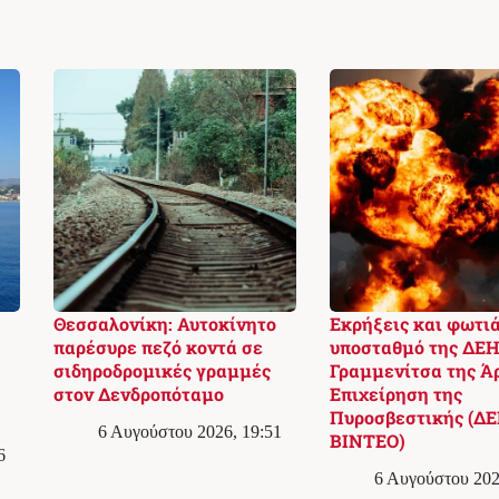
Θεσσαλονίκη: Αυτοκίνητο
Εκρήξεις και φωτιά
παρέσυρε πεζό κοντά σε
υποσταθμό της ΔΕΗ
σιδηροδρομικές γραμμές
Γραμμενίτσα της Ά
στον Δενδροπόταμο
Επιχείρηση της
Πυροσβεστικής (ΔΕ
6 Αυγούστου 2026, 19:51
ΒΙΝΤΕΟ)
6
6 Αυγούστου 202