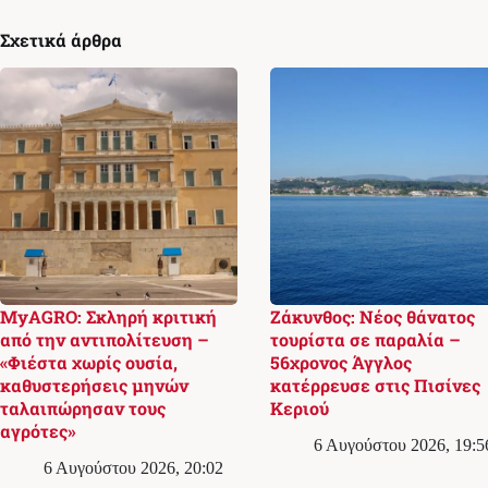
Σχετικά άρθρα
MyAGRO: Σκληρή κριτική
Ζάκυνθος: Νέος θάνατος
από την αντιπολίτευση –
τουρίστα σε παραλία –
«Φιέστα χωρίς ουσία,
56χρονος Άγγλος
καθυστερήσεις μηνών
κατέρρευσε στις Πισίνες
ταλαιπώρησαν τους
Κεριού
αγρότες»
6 Αυγούστου 2026, 19:5
6 Αυγούστου 2026, 20:02