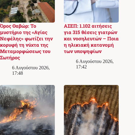
Όρος Θαβώρ: Το
ΑΣΕΠ: 1.102 αιτήσεις
μυστήριο της «Αγίας
για 315 θέσεις γιατρών
Νεφέλης» φωτίζει την
και νοσηλευτών – Ποια
κορυφή τη νύχτα της
η ηλικιακή κατανομή
Μεταμορφώσεως του
των υποψηφίων
Σωτήρος
6 Αυγούστου 2026,
17:42
6 Αυγούστου 2026,
17:48