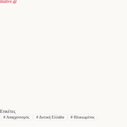
ilialive.gr
Ετικέτες
#
Απαγχονισμός
#
Δυτική Ελλάδα
#
Ηλικιωμένος