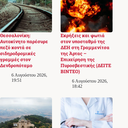
Θεσσαλονίκη:
Εκρήξεις και φωτιά
Αυτοκίνητο παρέσυρε
στον υποσταθμό της
πεζό κοντά σε
ΔΕΗ στη Γραμμενίτσα
σιδηροδρομικές
της Άρτας –
γραμμές στον
Επιχείρηση της
Δενδροπόταμο
Πυροσβεστικής (ΔΕΙΤΕ
ΒΙΝΤΕΟ)
6 Αυγούστου 2026,
19:51
6 Αυγούστου 2026,
18:42