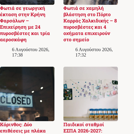
Φωτιά σε γεωργική
Φωτιά σε χαμηλή
έκταση στην Κρήνη
βλάστηση στο Πόρτο
Φαρσάλων –
Καρράς Χαλκιδικής – 8
Επιχείρηση με 24
πυροσβέστες και 4
πυροσβέστες και τρία
οχήματα επιχειρούν
αεροσκάφη
στο σημείο
6 Αυγούστου 2026,
6 Αυγούστου 2026,
17:38
17:32
Κόρινθος: Δύο
Παιδικοί σταθμοί
επιθέσεις με πλάκα
ΕΣΠΑ 2026-2027: