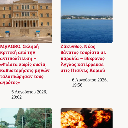
MyAGRO: Σκληρή
Ζάκυνθος: Νέος
κριτική από την
θάνατος τουρίστα σε
αντιπολίτευση –
παραλία – 56χρονος
«Φιέστα χωρίς ουσία,
Άγγλος κατέρρευσε
καθυστερήσεις μηνών
στις Πισίνες Κεριού
ταλαιπώρησαν τους
6 Αυγούστου 2026,
αγρότες»
19:56
6 Αυγούστου 2026,
20:02