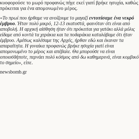
κυοφορούσε το μωρό προφανώς πήγε εκεί γιατί βρήκε ησυχία, καθώς
πρόκειται για ένα απομονωμένο μέρος.
«
Το πρωί που ήρθαμε να ανοίξουμε το μαγαζί
εντοπίσαμε ένα νεκρό
έμβρυο
. Ήταν πολύ μικρό, 12-13 εκατοστά, φαινόταν ότι είναι από
αποβολή. Η αρχική αίσθηση ήταν ότι πρόκειται για γατάκι αλλά μόλις
είδαμε από κοντά τα χεράκια και τα ποδαράκια καταλάβαμε ότι ήταν
έμβρυο. Αμέσως καλέσαμε της Αρχές, ήρθαν εδώ και έκαναν τα
απαραίτητα. Η γυναίκα προφανώς βρήκε ησυχία γιατί είναι
απομονωμένο το μέρος και απέβαλε. Θα μπορούσε να είναι
οποιοσδήποτε, περνάει πολύ κόσμος από δω καθημερινά, είναι κομβικό
το σημείο»,
είπε.
newsbomb.gr