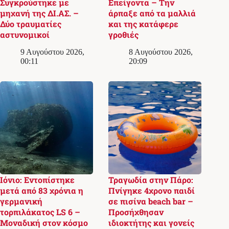
Συγκρούστηκε με
Επείγοντα – Την
μηχανή της ΔΙ.ΑΣ. –
άρπαξε από τα μαλλιά
Δύο τραυματίες
και της κατάφερε
αστυνομικοί
γροθιές
9 Αυγούστου 2026,
8 Αυγούστου 2026,
00:11
20:09
Ιόνιο: Εντοπίστηκε
Τραγωδία στην Πάρο:
μετά από 83 χρόνια η
Πνίγηκε 4χρονο παιδί
γερμανική
σε πισίνα beach bar –
τορπιλάκατος LS 6 –
Προσήχθησαν
Μοναδική στον κόσμο
ιδιοκτήτης και γονείς