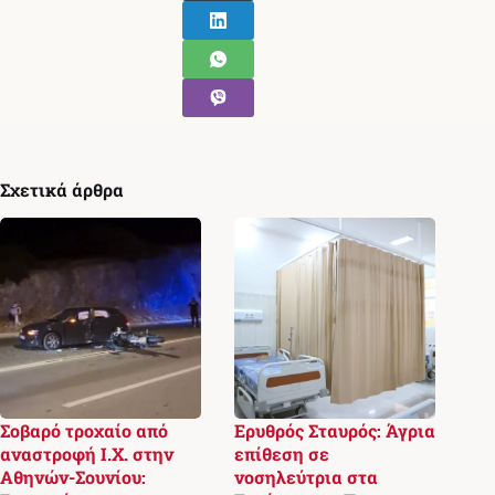
Σχετικά άρθρα
Σοβαρό τροχαίο από
Ερυθρός Σταυρός: Άγρια
αναστροφή Ι.Χ. στην
επίθεση σε
Αθηνών-Σουνίου:
νοσηλεύτρια στα