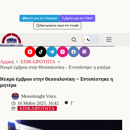
Μετάβαση
στο
Βρείτε μας στο Telegram!
Βρείτε μας στο Viber!
περιεχόμενο
Προτιμώμενη πηγή στο Google
Αρχική
ΕΠΙΚΑΙΡΟΤΗΤΑ
Νεκρό έμβρυο στην Θεσσαλονίκη – Εντοπίστηκε η μητέρα
Νεκρό έμβρυο στην Θεσσαλονίκη – Εντοπίστηκε η
μητέρα
Messolonghi Voice
1′
16 Μαΐου 2025, 16:42
ΕΠΙΚΑΙΡΟΤΗΤΑ