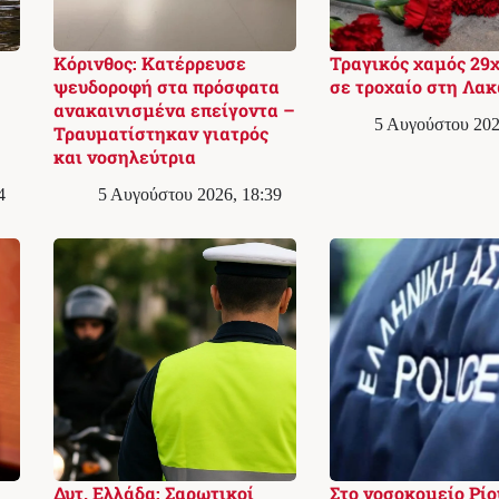
Κόρινθος: Κατέρρευσε
Τραγικός χαμός 29
ψευδοροφή στα πρόσφατα
σε τροχαίο στη Λα
ανακαινισμένα επείγοντα –
5 Αυγούστου 202
Τραυματίστηκαν γιατρός
και νοσηλεύτρια
4
5 Αυγούστου 2026, 18:39
Δυτ. Ελλάδα: Σαρωτικοί
Στο νοσοκομείο Ρίο