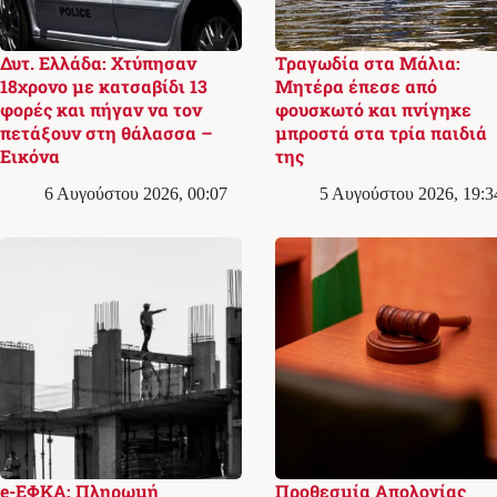
Δυτ. Ελλάδα: Χτύπησαν
Τραγωδία στα Μάλια:
18χρονο με κατσαβίδι 13
Μητέρα έπεσε από
φορές και πήγαν να τον
φουσκωτό και πνίγηκε
πετάξουν στη θάλασσα –
μπροστά στα τρία παιδιά
Εικόνα
της
6 Αυγούστου 2026, 00:07
5 Αυγούστου 2026, 19:3
e-ΕΦΚΑ: Πληρωμή
Προθεσμία Απολογίας