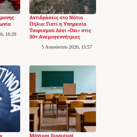
χρονης
Αντιδράσεις στο Νότιο
κωνία
Πήλιο: Γιατί η Υπηρεσία
Τουρισμού Λέει «Όχι» στις
6, 16:20
30+ Ανεμογεννήτριες
5 Αυγούστου 2026, 15:57
υ
Μόνιμοι διορισμοί