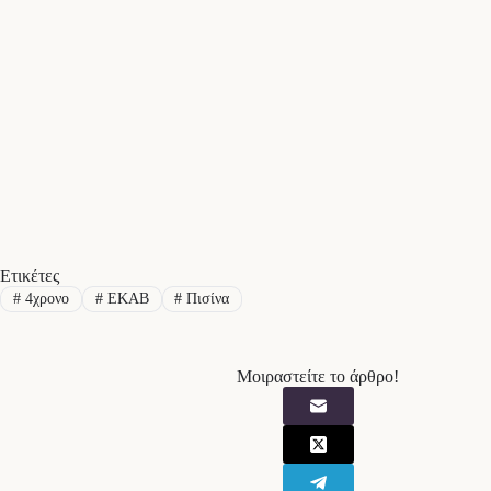
Ετικέτες
#
4χρονο
#
ΕΚΑΒ
#
Πισίνα
Μοιραστείτε το άρθρο!