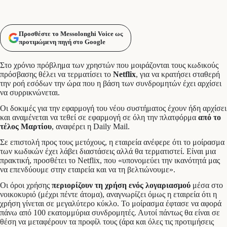
Προσθέστε το Messolonghi Voice ως
προτιμώμενη πηγή στο Google
Στο χρόνιο πρόβλημα των χρηστών που μοιράζονται τους κωδικούς
πρόσβασης θέλει να τερματίσει το
Netflix
, για να κρατήσει σταθερή
την ροή εσόδων την ώρα που η βάση των συνδρομητών έχει αρχίσει
να συρρικνώνεται.
Οι δοκιμές για την εφαρμογή του νέου συστήματος έχουν ήδη αρχίσει
και αναμένεται να τεθεί σε εφαρμογή σε όλη την πλατφόρμα
από το
τέλος Μαρτίου
, αναφέρει η Daily Mail.
Σε επιστολή προς τους μετόχους, η εταιρεία ανέφερε ότι το μοίρασμα
των κωδικών έχει λάβει διαστάσεις αλλά θα τερματιστεί. Είναι μια
πρακτική, προσθέτει το Netflix, που «υπονομεύει την ικανότητά μας
να επενδύουμε στην εταιρεία και να τη βελτιώνουμε».
Οι όροι χρήσης
περιορίζουν τη χρήση ενός λογαριασμού
μέσα στο
νοικοκυριό (μέχρι πέντε άτομα), αναγνωρίζει όμως η εταιρεία ότι η
χρήση γίνεται σε μεγαλύτερο κύκλο. Το μοίρασμα έφτασε να αφορά
πάνω από 100 εκατομμύρια συνδρομητές. Αυτοί πάντως θα είναι σε
θέση να μεταφέρουν τα προφίλ τους (άρα και όλες τις προτιμήσεις