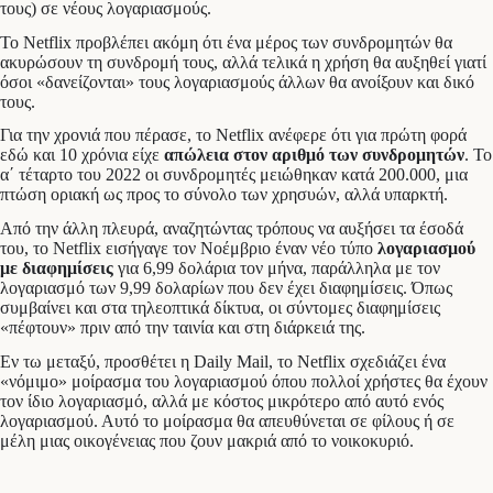
τους) σε νέους λογαριασμούς.
Το Netflix προβλέπει ακόμη ότι ένα μέρος των συνδρομητών θα
ακυρώσουν τη συνδρομή τους, αλλά τελικά η χρήση θα αυξηθεί γιατί
όσοι «δανείζονται» τους λογαριασμούς άλλων θα ανοίξουν και δικό
τους.
Για την χρονιά που πέρασε, το Netflix ανέφερε ότι για πρώτη φορά
εδώ και 10 χρόνια είχε
απώλεια στον αριθμό των συνδρομητών
. Το
α΄ τέταρτο του 2022 οι συνδρομητές μειώθηκαν κατά 200.000, μια
πτώση οριακή ως προς το σύνολο των χρησυών, αλλά υπαρκτή.
Από την άλλη πλευρά, αναζητώντας τρόπους να αυξήσει τα έσοδά
του, το Netflix εισήγαγε τον Νοέμβριο έναν νέο τύπο
λογαριασμού
με διαφημίσεις
για 6,99 δολάρια τον μήνα, παράλληλα με τον
λογαριασμό των 9,99 δολαρίων που δεν έχει διαφημίσεις. Όπως
συμβαίνει και στα τηλεοπτικά δίκτυα, οι σύντομες διαφημίσεις
«πέφτουν» πριν από την ταινία και στη διάρκειά της.
Εν τω μεταξύ, προσθέτει η Daily Mail, το Netflix σχεδιάζει ένα
«νόμιμο» μοίρασμα του λογαριασμού όπου πολλοί χρήστες θα έχουν
τον ίδιο λογαριασμό, αλλά με κόστος μικρότερο από αυτό ενός
λογαριασμού. Αυτό το μοίρασμα θα απευθύνεται σε φίλους ή σε
μέλη μιας οικογένειας που ζουν μακριά από το νοικοκυριό.