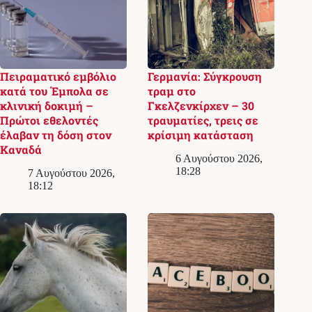
Πειραματικό εμβόλιο
Γερμανία: Σύγκρουση
κατά του Έμπολα σε
τραμ στο
κλινική δοκιμή –
Γκελζενκίρχεν – 30
Πρώτοι εθελοντές
τραυματίες, τρεις σε
έλαβαν τη δόση στον
κρίσιμη κατάσταση
Καναδά
6 Αυγούστου 2026,
18:28
7 Αυγούστου 2026,
18:12