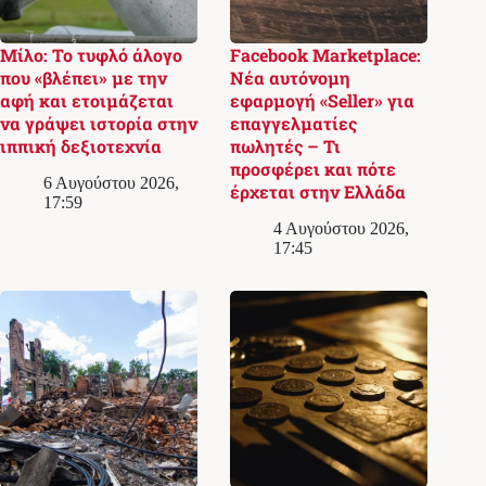
Μίλο: Το τυφλό άλογο
Facebook Marketplace:
που «βλέπει» με την
Νέα αυτόνομη
αφή και ετοιμάζεται
εφαρμογή «Seller» για
να γράψει ιστορία στην
επαγγελματίες
ιππική δεξιοτεχνία
πωλητές – Τι
προσφέρει και πότε
6 Αυγούστου 2026,
έρχεται στην Ελλάδα
17:59
4 Αυγούστου 2026,
17:45