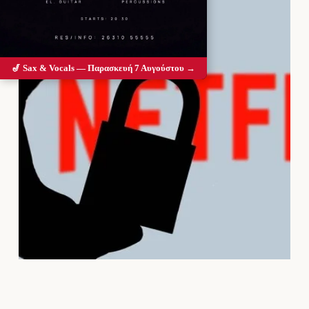
🎷 Sax & Vocals — Παρασκευή 7 Αυγούστου →