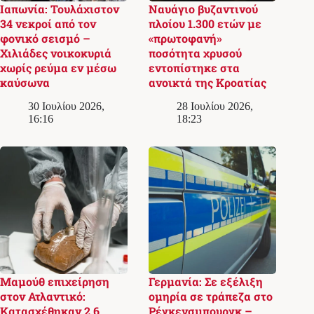
Ιαπωνία: Τουλάχιστον
Ναυάγιο βυζαντινού
34 νεκροί από τον
πλοίου 1.300 ετών με
φονικό σεισμό –
«πρωτοφανή»
Χιλιάδες νοικοκυριά
ποσότητα χρυσού
χωρίς ρεύμα εν μέσω
εντοπίστηκε στα
καύσωνα
ανοικτά της Κροατίας
30 Ιουλίου 2026,
28 Ιουλίου 2026,
16:16
18:23
Μαμούθ επιχείρηση
Γερμανία: Σε εξέλιξη
στον Ατλαντικό:
ομηρία σε τράπεζα στο
Κατασχέθηκαν 2,6
Ρέγκενσμπουργκ –