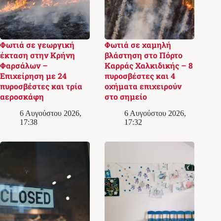
Φωτιά σε γεωργική
Φωτιά σε χαμηλή
έκταση στην Κρήνη
βλάστηση στο Πόρτο
Φαρσάλων –
Καρράς Χαλκιδικής – 8
Επιχείρηση με 24
πυροσβέστες και 4
πυροσβέστες και τρία
οχήματα επιχειρούν
αεροσκάφη
στο σημείο
6 Αυγούστου 2026,
6 Αυγούστου 2026,
17:38
17:32