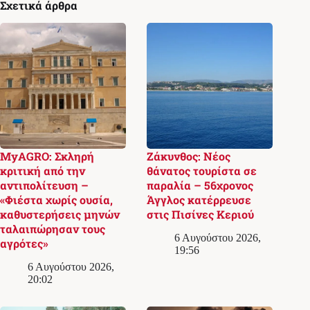
Σχετικά άρθρα
MyAGRO: Σκληρή
Ζάκυνθος: Νέος
κριτική από την
θάνατος τουρίστα σε
αντιπολίτευση –
παραλία – 56χρονος
«Φιέστα χωρίς ουσία,
Άγγλος κατέρρευσε
καθυστερήσεις μηνών
στις Πισίνες Κεριού
ταλαιπώρησαν τους
6 Αυγούστου 2026,
αγρότες»
19:56
6 Αυγούστου 2026,
20:02