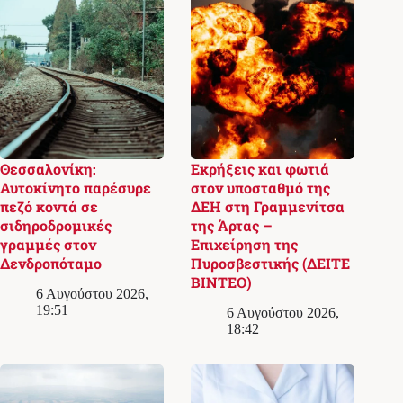
Θεσσαλονίκη:
Εκρήξεις και φωτιά
Αυτοκίνητο παρέσυρε
στον υποσταθμό της
πεζό κοντά σε
ΔΕΗ στη Γραμμενίτσα
σιδηροδρομικές
της Άρτας –
γραμμές στον
Επιχείρηση της
Δενδροπόταμο
Πυροσβεστικής (ΔΕΙΤΕ
ΒΙΝΤΕΟ)
6 Αυγούστου 2026,
19:51
6 Αυγούστου 2026,
18:42