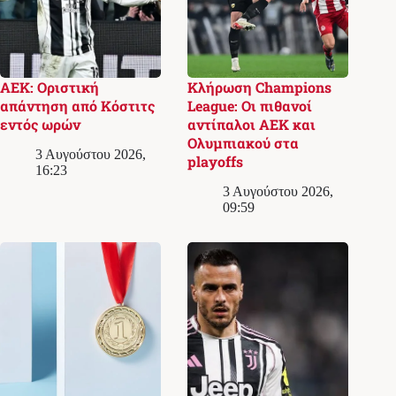
ΑΕΚ: Οριστική
Κλήρωση Champions
απάντηση από Κόστιτς
League: Οι πιθανοί
εντός ωρών
αντίπαλοι ΑΕΚ και
Ολυμπιακού στα
3 Αυγούστου 2026,
playoffs
16:23
3 Αυγούστου 2026,
09:59