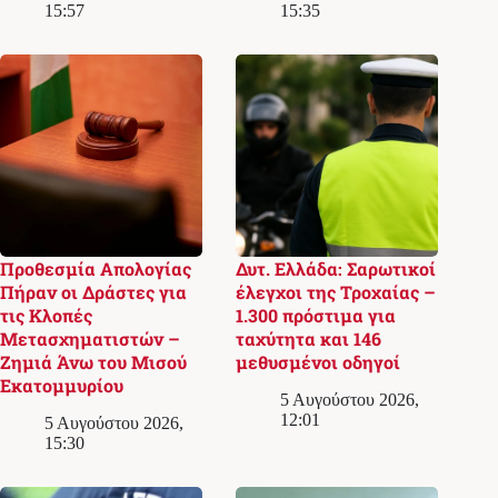
15:57
15:35
Προθεσμία Απολογίας
Δυτ. Ελλάδα: Σαρωτικοί
Πήραν οι Δράστες για
έλεγχοι της Τροχαίας –
τις Κλοπές
1.300 πρόστιμα για
Μετασχηματιστών –
ταχύτητα και 146
Ζημιά Άνω του Μισού
μεθυσμένοι οδηγοί
Εκατομμυρίου
5 Αυγούστου 2026,
12:01
5 Αυγούστου 2026,
15:30