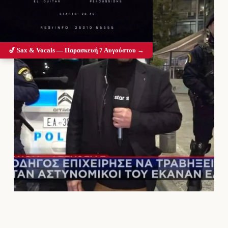
🎷 Sax & Vocals — Παρασκευή 7 Αυγούστου →