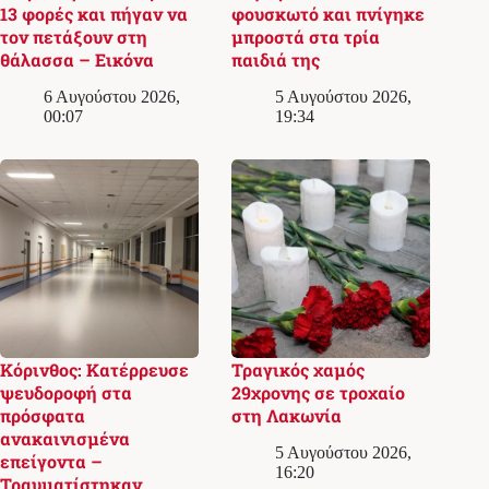
13 φορές και πήγαν να
φουσκωτό και πνίγηκε
τον πετάξουν στη
μπροστά στα τρία
θάλασσα – Εικόνα
παιδιά της
6 Αυγούστου 2026,
5 Αυγούστου 2026,
00:07
19:34
Κόρινθος: Κατέρρευσε
Τραγικός χαμός
ψευδοροφή στα
29χρονης σε τροχαίο
πρόσφατα
στη Λακωνία
ανακαινισμένα
5 Αυγούστου 2026,
επείγοντα –
16:20
Τραυματίστηκαν