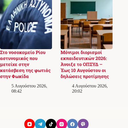
Στο νοσοκομείο Ρίου
Μόνιμοι διορισμοί
αστυνομικός που
εκπαιδευτικών 2026:
μετείχε στην
Άνοιξε το ΟΠΣΥΔ –
κατάσβεση της φωτιάς
Έως 10 Αυγούστου οι
στην Φωκίδα
δηλώσεις προτίμησης
5 Αυγούστου 2026,
4 Αυγούστου 2026,
08:42
20:02