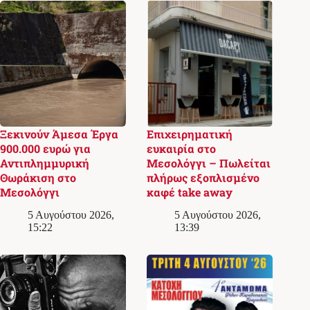
Ξεκινούν Άμεσα Έργα
Επιχειρηματική
900.000 ευρώ για
ευκαιρία στο
Αντιπλημμυρική
Μεσολόγγι – Πωλείται
Θωράκιση στο
πλήρως εξοπλισμένο
Μεσολόγγι
καφέ take away
5 Αυγούστου 2026,
5 Αυγούστου 2026,
15:22
13:39