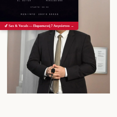
🎷 Sax & Vocals — Παρασκευή 7 Αυγούστου →