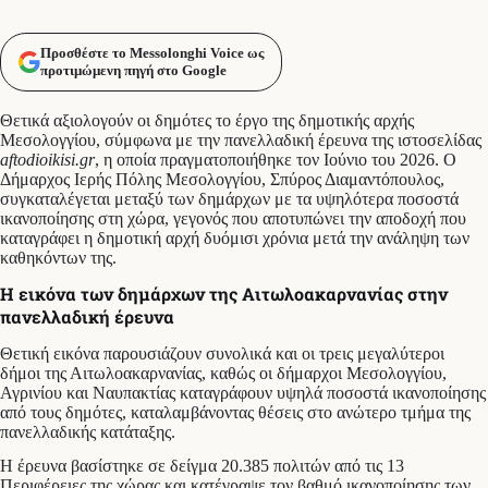
Προσθέστε το Messolonghi Voice ως
προτιμώμενη πηγή στο Google
Θετικά αξιολογούν οι δημότες το έργο της δημοτικής αρχής
Μεσολογγίου, σύμφωνα με την πανελλαδική έρευνα της ιστοσελίδας
aftodioikisi.gr
, η οποία πραγματοποιήθηκε τον Ιούνιο του 2026. Ο
Δήμαρχος Ιερής Πόλης Μεσολογγίου, Σπύρος Διαμαντόπουλος,
συγκαταλέγεται μεταξύ των δημάρχων με τα υψηλότερα ποσοστά
ικανοποίησης στη χώρα, γεγονός που αποτυπώνει την αποδοχή που
καταγράφει η δημοτική αρχή δυόμισι χρόνια μετά την ανάληψη των
καθηκόντων της.
Η εικόνα των δημάρχων της Αιτωλοακαρνανίας στην
πανελλαδική έρευνα
Θετική εικόνα παρουσιάζουν συνολικά και οι τρεις μεγαλύτεροι
δήμοι της Αιτωλοακαρνανίας, καθώς οι δήμαρχοι Μεσολογγίου,
Αγρινίου και Ναυπακτίας καταγράφουν υψηλά ποσοστά ικανοποίησης
από τους δημότες, καταλαμβάνοντας θέσεις στο ανώτερο τμήμα της
πανελλαδικής κατάταξης.
Η έρευνα βασίστηκε σε δείγμα 20.385 πολιτών από τις 13
Περιφέρειες της χώρας και κατέγραψε τον βαθμό ικανοποίησης των