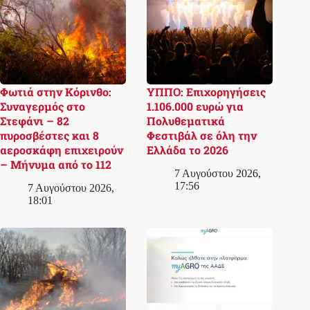
Φωτιά στην Κόρινθο:
ΥΠΠΟ: Επιχορηγήσεις
Συναγερμός στο
1.106.000 ευρώ για
Στεφάνι – 82
Πολυθεματικά
πυροσβέστες και 8
Φεστιβάλ σε όλη την
αεροσκάφη επιχειρούν
Ελλάδα το 2026
– Μήνυμα από το 112
7 Αυγούστου 2026,
17:56
7 Αυγούστου 2026,
18:01