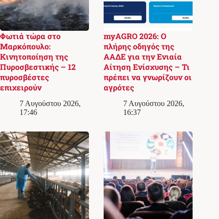
Φωτιά τώρα στο
myAGRO 2026: Ο
Μαρκόπουλο:
πλήρης οδηγός της
Κινητοποίηση της
ΑΑΔΕ για την Ενιαία
Πυροσβεστικής – 12
Αίτηση Ενίσχυσης – Τι
πυροσβέστες
πρέπει να γνωρίζουν οι
επιχειρούν
αγρότες
7 Αυγούστου 2026,
7 Αυγούστου 2026,
17:46
16:37