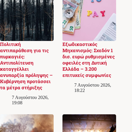
Πολιτική
Εξωδικαστικός
αντιπαράθεση για τις
Μηχανισμός: Σχεδόν 1
πυρκαγιές:
δισ. ευρώ ρυθμισμένες
Αντιπολίτευση
οφειλές στη Δυτική
καταγγέλλει
Ελλάδα – 3.200
ανυπαρξία πρόληψης –
επιτυχείς συμφωνίες
Κυβέρνηση προτάσσει
7 Αυγούστου 2026,
τα μέτρα στήριξης
18:22
7 Αυγούστου 2026,
19:08