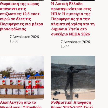
Θωράκιση της χώρας
Η Δυτική Ελλάδα
απέναντι στις
πρωταγωνίστρια στις
επιζωοτίες: 12,5 εκατ.
ΗΠΑ: Η εμπειρία της
ευρώ σε όλες τις
Περιφέρειας για την
Περιφέρειες για μέτρα
κλιματική κρίση και τη
βιοασφάλειας
Δημόσια Υγεία στο
συνέδριο NEHA 2026
7 Αυγούστου 2026,
15:50
7 Αυγούστου 2026,
15:44
Αλληλεγγύη από το
Ρυθμιστική Απόφαση
Μεσολόγγι: Ο Ερυθρός
θήρας 2026-2027: Γιατί