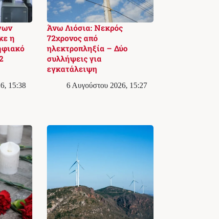
γων
Άνω Λιόσια: Νεκρός
κε η
72χρονος από
ηφιακό
ηλεκτροπληξία – Δύο
2
συλλήψεις για
εγκατάλειψη
6, 15:38
6 Αυγούστου 2026, 15:27