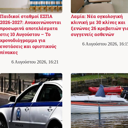
Παιδικοί σταθμοί ΕΣΠΑ
Λαμία: Νέα ογκολογική
2026-2027: Ανακοινώνονται
κλινική με 30 κλίνες και
προσωρινά αποτελέσματα
ξενώνας 26 κρεβατιών γι
στις 10 Αυγούστου – Το
συγγενείς ασθενών
χρονοδιάγραμμα για
6 Αυγούστου 2026, 16:1
ενστάσεις και οριστικούς
πίνακες
6 Αυγούστου 2026, 16:21