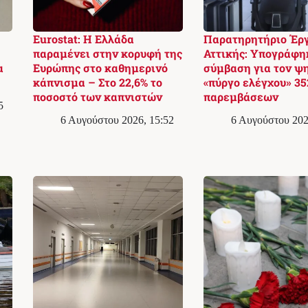
Eurostat: Η Ελλάδα
Παρατηρητήριο Έρ
παραμένει στην κορυφή της
Αττικής: Υπογράφη
α
Ευρώπης στο καθημερινό
σύμβαση για τον ψ
κάπνισμα – Στο 22,6% το
«πύργο ελέγχου» 35
ποσοστό των καπνιστών
παρεμβάσεων
5
6 Αυγούστου 2026, 15:52
6 Αυγούστου 202