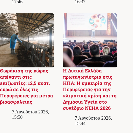
17:46
16:37
Θωράκιση της χώρας
Η Δυτική Ελλάδα
απέναντι στις
πρωταγωνίστρια στις
επιζωοτίες: 12,5 εκατ.
ΗΠΑ: Η εμπειρία της
ευρώ σε όλες τις
Περιφέρειας για την
Περιφέρειες για μέτρα
κλιματική κρίση και τη
βιοασφάλειας
Δημόσια Υγεία στο
συνέδριο NEHA 2026
7 Αυγούστου 2026,
15:50
7 Αυγούστου 2026,
15:44