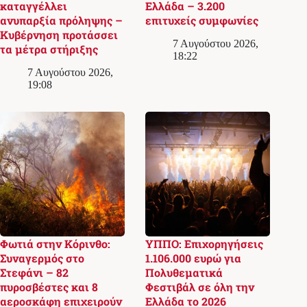
καταγγέλλει
Ελλάδα – 3.200
ανυπαρξία πρόληψης –
επιτυχείς συμφωνίες
Κυβέρνηση προτάσσει
7 Αυγούστου 2026,
τα μέτρα στήριξης
18:22
7 Αυγούστου 2026,
19:08
Φωτιά στην Κόρινθο:
ΥΠΠΟ: Επιχορηγήσεις
Συναγερμός στο
1.106.000 ευρώ για
Στεφάνι – 82
Πολυθεματικά
πυροσβέστες και 8
Φεστιβάλ σε όλη την
αεροσκάφη επιχειρούν
Ελλάδα το 2026