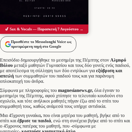
🎷 Sax & Vocals — Παρασκευή 7 Αυγούστου →
Προσθέστε το Messolonghi Voice ως
προτιμώμενη πηγή στο Google
Επεισόδιο δημιουργήθηκε το μεσημέρι της Πέμπτης στον
Αλμυρό
Βόλου
μεταξύ μαθητών Γυμνασίου και τους δύο γονείς ενός παιδιού,
με αποτέλεσμα τη σύλληψη των δύο ενηλίκων για
εξύβριση και
απειλή
των συμμαθητών του παιδιού τους και για παράνομη
οπλοκατοχή του άνδρα.
Σύμφωνα με πληροφορίες του
magnesianews.gr,
όλα έγιναν το
μεσημέρι της Πέμπτης, αφού χτύπησε το τελευταίο κουδούνι στο
σχολείο, και τότε ανήλικοι μαθητές πήγαν έξω από το σπίτι του
συμμαθητή τους, καθώς ανάμεσά τους υπήρχε αντιδικία.
Μια 45χρονη γυναίκα
,
που είναι μητέρα του μαθητή, βγήκε από το
σπίτι και
έβρισε τα παιδιά
, ενώ στη συνέχεια βγήκε από το σπίτι και
ο 45χρονος πατέρας του μαθητή, που -σύμφωνα με
μαρτυρίες-
κρατούσε κυνηγετικό όπλο.