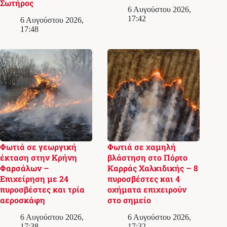
Σωτήρος
6 Αυγούστου 2026,
17:42
6 Αυγούστου 2026,
17:48
Φωτιά σε γεωργική
Φωτιά σε χαμηλή
έκταση στην Κρήνη
βλάστηση στο Πόρτο
Φαρσάλων –
Καρράς Χαλκιδικής – 8
Επιχείρηση με 24
πυροσβέστες και 4
πυροσβέστες και τρία
οχήματα επιχειρούν
αεροσκάφη
στο σημείο
6 Αυγούστου 2026,
6 Αυγούστου 2026,
17:38
17:32