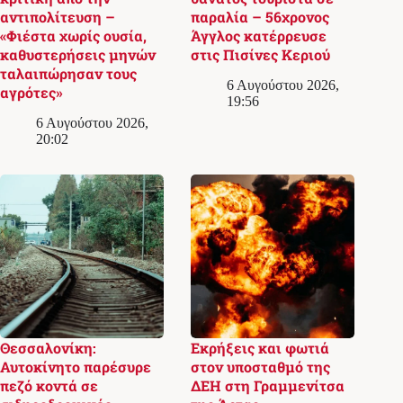
αντιπολίτευση –
παραλία – 56χρονος
«Φιέστα χωρίς ουσία,
Άγγλος κατέρρευσε
καθυστερήσεις μηνών
στις Πισίνες Κεριού
ταλαιπώρησαν τους
6 Αυγούστου 2026,
αγρότες»
19:56
6 Αυγούστου 2026,
20:02
Θεσσαλονίκη:
Εκρήξεις και φωτιά
Αυτοκίνητο παρέσυρε
στον υποσταθμό της
πεζό κοντά σε
ΔΕΗ στη Γραμμενίτσα