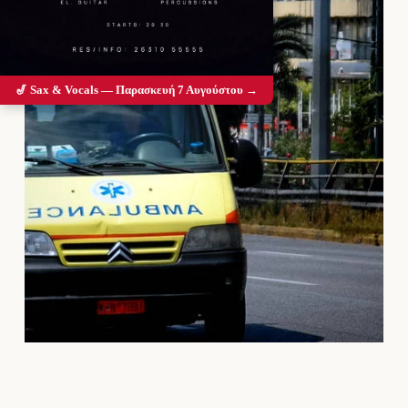
🎷 Sax & Vocals — Παρασκευή 7 Αυγούστου →