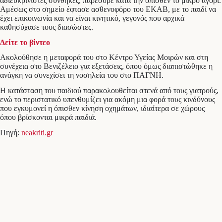
αδιευκρίνιστες συνθήκες, παρέσυρε κατά την όπισθεν το μικρό αγόρι.
Αμέσως στο σημείο έφτασε ασθενοφόρο του ΕΚΑΒ, με το παιδί να
έχει επικοινωνία και να είναι κινητικό, γεγονός που αρχικά
καθησύχασε τους διασώστες.
Δείτε το βίντεο
Ακολούθησε η μεταφορά του στο Κέντρο Υγείας Μοιρών και στη
συνέχεια στο Βενιζέλειο για εξετάσεις, όπου όμως διαπιστώθηκε η
ανάγκη να συνεχίσει τη νοσηλεία του στο ΠΑΓΝΗ.
Η κατάσταση του παιδιού παρακολουθείται στενά από τους γιατρούς,
ενώ το περιστατικό υπενθυμίζει για ακόμη μια φορά τους κινδύνους
που εγκυμονεί η όπισθεν κίνηση οχημάτων, ιδιαίτερα σε χώρους
όπου βρίσκονται μικρά παιδιά.
Πηγή:
neakriti.gr