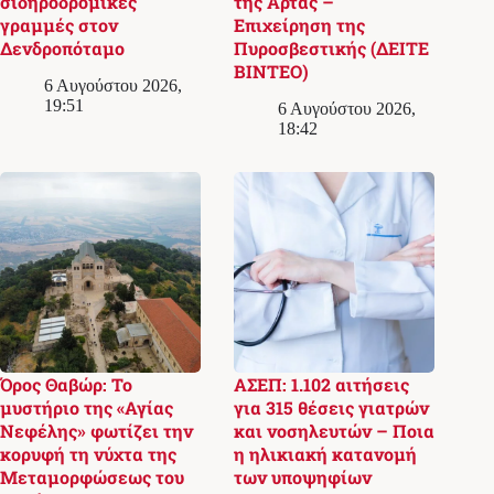
σιδηροδρομικές
της Άρτας –
γραμμές στον
Επιχείρηση της
Δενδροπόταμο
Πυροσβεστικής (ΔΕΙΤΕ
ΒΙΝΤΕΟ)
6 Αυγούστου 2026,
19:51
6 Αυγούστου 2026,
18:42
Όρος Θαβώρ: Το
ΑΣΕΠ: 1.102 αιτήσεις
μυστήριο της «Αγίας
για 315 θέσεις γιατρών
Νεφέλης» φωτίζει την
και νοσηλευτών – Ποια
κορυφή τη νύχτα της
η ηλικιακή κατανομή
Μεταμορφώσεως του
των υποψηφίων