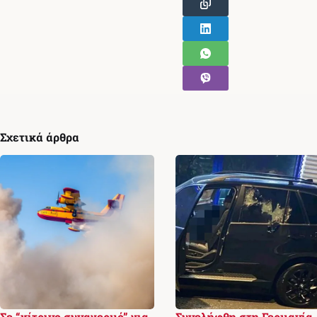
Σχετικά άρθρα
Σε “κίτρινο συναγερμό” για
Συνελήφθη στη Γερμανία