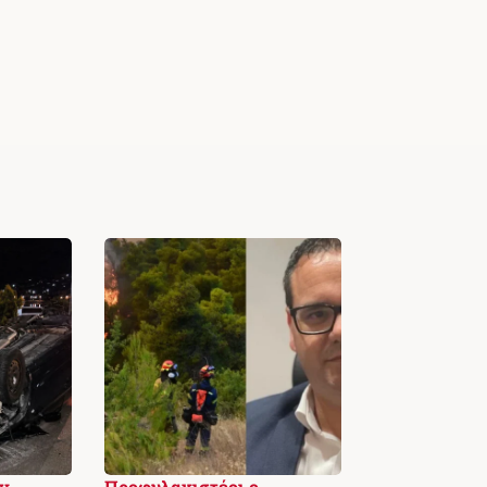
ν
Προφυλακιστέοι ο