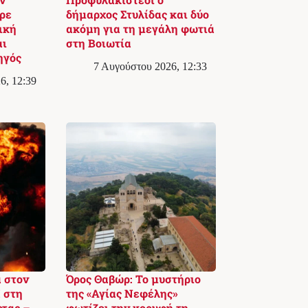
ρε
δήμαρχος Στυλίδας και δύο
ική
ακόμη για τη μεγάλη φωτιά
αι
στη Βοιωτία
ηγός
7 Αυγούστου 2026, 12:33
6, 12:39
 στον
Όρος Θαβώρ: Το μυστήριο
 στη
της «Αγίας Νεφέλης»
ρτας –
φωτίζει την κορυφή τη