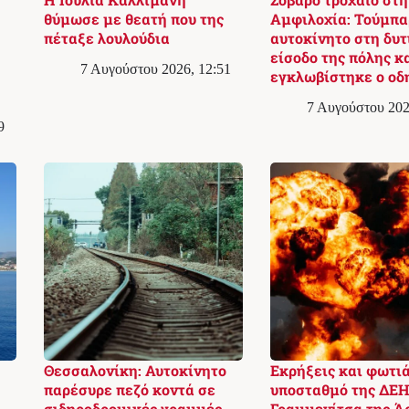
θύμωσε με θεατή που της
Αμφιλοχία: Τούμπα
πέταξε λουλούδια
αυτοκίνητο στη δυτ
είσοδο της πόλης κ
7 Αυγούστου 2026, 12:51
εγκλωβίστηκε ο οδ
7 Αυγούστου 202
9
Θεσσαλονίκη: Αυτοκίνητο
Εκρήξεις και φωτιά
παρέσυρε πεζό κοντά σε
υποσταθμό της ΔΕΗ
σιδηροδρομικές γραμμές
Γραμμενίτσα της Ά