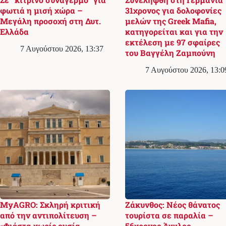
φωτιά η μισή χώρα –
31χρονος για δολοφονίες
Μεγάλη προσοχή στη Δυτ.
μελών της Greek Mafia,
Ελλάδα
κατηγορείται και για την
εκτέλεση με 97 σφαίρες
7 Αυγούστου 2026, 13:37
του Βαγγέλη Ζαμπούνη
7 Αυγούστου 2026, 13:0
MyAGRO: Σκληρή κριτική
Ζάκυνθος: Νέος θάνατος
από την αντιπολίτευση –
τουρίστα σε παραλία –
«Φιέστα χωρίς ουσία,
56χρονος Άγγλος