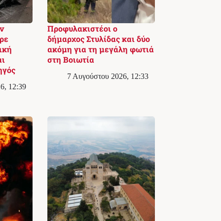
ν
Προφυλακιστέοι ο
ρε
δήμαρχος Στυλίδας και δύο
ική
ακόμη για τη μεγάλη φωτιά
αι
στη Βοιωτία
ηγός
7 Αυγούστου 2026, 12:33
6, 12:39