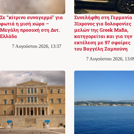
Σε “κίτρινο συναγερμό” για
Συνελήφθη στη Γερμανία
φωτιά η μισή χώρα –
31χρονος για δολοφονίες
Μεγάλη προσοχή στη Δυτ.
μελών της Greek Mafia,
Ελλάδα
κατηγορείται και για την
εκτέλεση με 97 σφαίρες
7 Αυγούστου 2026, 13:37
του Βαγγέλη Ζαμπούνη
7 Αυγούστου 2026, 13:0