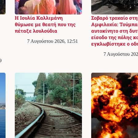
Η Ιουλία Καλλιμάνη
Σοβαρό τροχαίο στη
θύμωσε με θεατή που της
Αμφιλοχία: Τούμπα
πέταξε λουλούδια
αυτοκίνητο στη δυτ
είσοδο της πόλης κ
7 Αυγούστου 2026, 12:51
εγκλωβίστηκε ο οδ
7 Αυγούστου 202
9