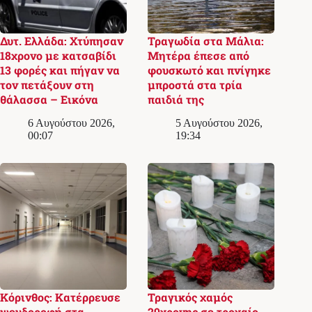
Δυτ. Ελλάδα: Χτύπησαν
Τραγωδία στα Μάλια:
18χρονο με κατσαβίδι
Μητέρα έπεσε από
13 φορές και πήγαν να
φουσκωτό και πνίγηκε
τον πετάξουν στη
μπροστά στα τρία
θάλασσα – Εικόνα
παιδιά της
6 Αυγούστου 2026,
5 Αυγούστου 2026,
00:07
19:34
Κόρινθος: Κατέρρευσε
Τραγικός χαμός
ψευδοροφή στα
29χρονης σε τροχαίο