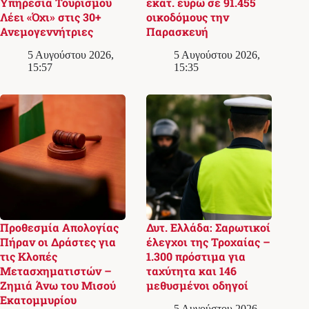
Υπηρεσία Τουρισμού
εκατ. ευρώ σε 91.455
Λέει «Όχι» στις 30+
οικοδόμους την
Ανεμογεννήτριες
Παρασκευή
5 Αυγούστου 2026,
5 Αυγούστου 2026,
15:57
15:35
Προθεσμία Απολογίας
Δυτ. Ελλάδα: Σαρωτικοί
Πήραν οι Δράστες για
έλεγχοι της Τροχαίας –
τις Κλοπές
1.300 πρόστιμα για
Μετασχηματιστών –
ταχύτητα και 146
Ζημιά Άνω του Μισού
μεθυσμένοι οδηγοί
Εκατομμυρίου
5 Αυγούστου 2026,