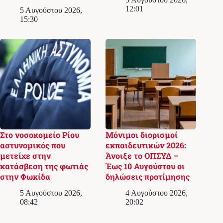
12:01
5 Αυγούστου 2026,
15:30
Στο νοσοκομείο Ρίου
Μόνιμοι διορισμοί
αστυνομικός που
εκπαιδευτικών 2026:
μετείχε στην
Άνοιξε το ΟΠΣΥΔ –
κατάσβεση της φωτιάς
Έως 10 Αυγούστου οι
στην Φωκίδα
δηλώσεις προτίμησης
5 Αυγούστου 2026,
4 Αυγούστου 2026,
08:42
20:02