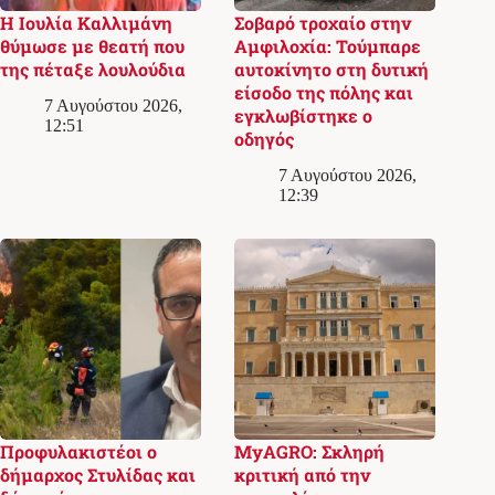
Η Ιουλία Καλλιμάνη
Σοβαρό τροχαίο στην
θύμωσε με θεατή που
Αμφιλοχία: Τούμπαρε
της πέταξε λουλούδια
αυτοκίνητο στη δυτική
είσοδο της πόλης και
7 Αυγούστου 2026,
εγκλωβίστηκε ο
12:51
οδηγός
7 Αυγούστου 2026,
12:39
Προφυλακιστέοι ο
MyAGRO: Σκληρή
δήμαρχος Στυλίδας και
κριτική από την