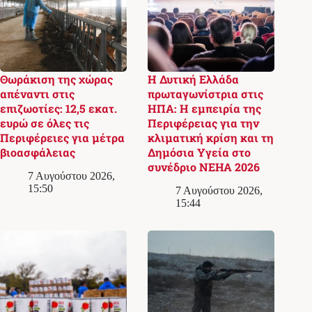
Θωράκιση της χώρας
Η Δυτική Ελλάδα
απέναντι στις
πρωταγωνίστρια στις
επιζωοτίες: 12,5 εκατ.
ΗΠΑ: Η εμπειρία της
ευρώ σε όλες τις
Περιφέρειας για την
Περιφέρειες για μέτρα
κλιματική κρίση και τη
βιοασφάλειας
Δημόσια Υγεία στο
συνέδριο NEHA 2026
7 Αυγούστου 2026,
15:50
7 Αυγούστου 2026,
15:44