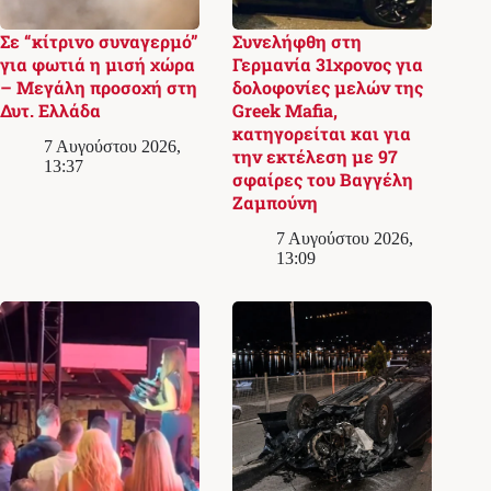
Σε “κίτρινο συναγερμό”
Συνελήφθη στη
για φωτιά η μισή χώρα
Γερμανία 31χρονος για
– Μεγάλη προσοχή στη
δολοφονίες μελών της
Δυτ. Ελλάδα
Greek Mafia,
κατηγορείται και για
7 Αυγούστου 2026,
την εκτέλεση με 97
13:37
σφαίρες του Βαγγέλη
Ζαμπούνη
7 Αυγούστου 2026,
13:09