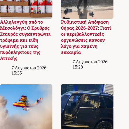
Αλληλεγγύη από το
Ρυθμιστική Απόφαση
Μεσολόγγι: Ο Ερυθρός
θήρας 2026-2027: Γιατί
Σταυρός συγκεντρώνει
οι περιβαλλοντικές
τρόφιμα και είδη
οργανώσεις κάνουν
υγιεινής για τους
λόγο για χαμένη
πυρόπληκτους της
ευκαιρία
Αττικής
7 Αυγούστου 2026,
15:28
7 Αυγούστου 2026,
15:35