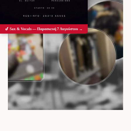
🎷 Sax & Vocals — Παρασκευή 7 Αυγούστου →