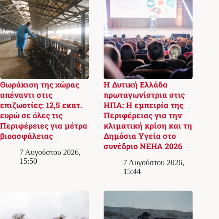
Θωράκιση της χώρας
Η Δυτική Ελλάδα
απέναντι στις
πρωταγωνίστρια στις
επιζωοτίες: 12,5 εκατ.
ΗΠΑ: Η εμπειρία της
ευρώ σε όλες τις
Περιφέρειας για την
Περιφέρειες για μέτρα
κλιματική κρίση και τη
βιοασφάλειας
Δημόσια Υγεία στο
συνέδριο NEHA 2026
7 Αυγούστου 2026,
15:50
7 Αυγούστου 2026,
15:44