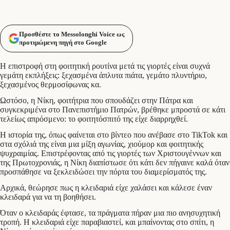
Προσθέστε το Messolonghi Voice ως
προτιμώμενη πηγή στο Google
Η επιστροφή στη φοιτητική ρουτίνα μετά τις γιορτές είναι συχνά
γεμάτη εκπλήξεις: ξεχασμένα άπλυτα πιάτα, γεμάτο πλυντήριο,
ξεχασμένος θερμοσίφωνας κα.
Ωστόσο, η Νίκη, φοιτήτρια που σπουδάζει στην Πάτρα και
συγκεκριμένα στο Πανεπιστήμιο Πατρών, βρέθηκε μπροστά σε κάτι
τελείως απρόσμενο: το φοιτητόσπιτό της είχε διαρρηχθεί.
Η ιστορία της, όπως φαίνεται στο βίντεο που ανέβασε στο TikTok και
στα σχόλιά της είναι μια μίξη αγωνίας, χιούμορ και φοιτητικής
ψυχραιμίας. Επιστρέφοντας από τις γιορτές των Χριστουγέννων και
της Πρωτοχρονιάς, η Νίκη διαπίστωσε ότι κάτι δεν πήγαινε καλά όταν
προσπάθησε να ξεκλειδώσει την πόρτα του διαμερίσματός της.
Αρχικά, θεώρησε πως η κλειδαριά είχε χαλάσει και κάλεσε έναν
κλειδαρά για να τη βοηθήσει.
Όταν ο κλειδαράς έφτασε, τα πράγματα πήραν μια πιο ανησυχητική
τροπή. Η κλειδαριά είχε παραβιαστεί, και μπαίνοντας στο σπίτι, η