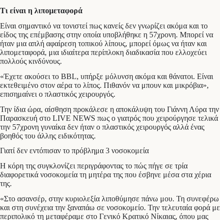
Τι είναι η λιπομεταφορά
Είναι σημαντικό να τονιστεί πως κανείς δεν γνωρίζει ακόμα και το
είδος της επέμβασης στην οποία υποβλήθηκε η 57χρονη. Μπορεί να
ήταν μια απλή αφαίρεση τοπικού λίπους, μπορεί όμως να ήταν και
λιπομεταφορά, μια ιδιαίτερα περίπλοκη διαδικασία που ελλοχεύει
πολλούς κινδύνους.
«Έχετε ακούσει το BBL, υπήρξε μόλυνση ακόμα και θάνατοι. Είναι
εκτεθειμένο στον αέρα το λίπος. Πιθανόν να μπουν και μικρόβια»,
επισημαίνει ο πλαστικός χειρουργός.
Την ίδια ώρα, αίσθηση προκάλεσε η αποκάλυψη του Γιάννη Λύρα την
Παρασκευή στο LIVE NEWS πως ο γιατρός που χειρούργησε τελικά
την 57χρονη γυναίκα δεν ήταν ο πλαστικός χειρουργός αλλά ένας
βοηθός του άλλης ειδικότητας.
Γιατί δεν εντόπισαν το πρόβλημα 3 νοσοκομεία
Η κόρη της συγκλονίζει περιγράφοντας το πώς πήγε σε τρία
διαφορετικά νοσοκομεία τη μητέρα της που έσβηνε μέσα στα χέρια
της.
«Στο ασανσέρ, στην κυριολεξία λιποθύμησε πάνω μου. Τη συνεφέρω
και στη συνέχεια την ξαναπάω σε νοσοκομείο. Την τελευταία φορά με
περιπολικό τη μεταφέραμε στο Γενικό Κρατικό Νίκαιας, όπου μας