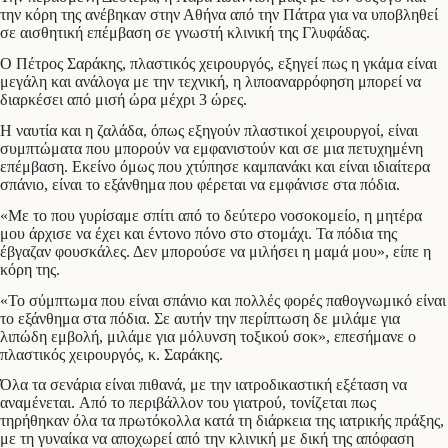
την κόρη της ανέβηκαν στην Αθήνα από την Πάτρα για να υποβληθεί
σε αισθητική επέμβαση σε γνωστή κλινική της Γλυφάδας.
Ο Πέτρος Σαράκης, πλαστικός χειρουργός, εξηγεί πως η γκάμα είναι
μεγάλη και ανάλογα με την τεχνική, η λιποαναρρόφηση μπορεί να
διαρκέσει από μισή ώρα μέχρι 3 ώρες.
Η ναυτία και η ζαλάδα, όπως εξηγούν πλαστικοί χειρουργοί, είναι
συμπτώματα που μπορούν να εμφανιστούν και σε μια πετυχημένη
επέμβαση. Εκείνο όμως που χτύπησε καμπανάκι και είναι ιδιαίτερα
σπάνιο, είναι το εξάνθημα που φέρεται να εμφάνισε στα πόδια.
«Με το που γυρίσαμε σπίτι από το δεύτερο νοσοκομείο, η μητέρα
μου άρχισε να έχει και έντονο πόνο στο στομάχι. Τα πόδια της
έβγαζαν φουσκάλες. Δεν μπορούσε να μιλήσει η μαμά μου», είπε η
κόρη της.
«Το σύμπτωμα που είναι σπάνιο και πολλές φορές παθογνωμικό είναι
το εξάνθημα στα πόδια. Σε αυτήν την περίπτωση δε μιλάμε για
λιπώδη εμβολή, μιλάμε για μόλυνση τοξικού σοκ», επεσήμανε ο
πλαστικός χειρουργός, κ. Σαράκης.
Όλα τα σενάρια είναι πιθανά, με την ιατροδικαστική εξέταση να
αναμένεται. Από το περιβάλλον του γιατρού, τονίζεται πως
τηρήθηκαν όλα τα πρωτόκολλα κατά τη διάρκεια της ιατρικής πράξης,
με τη γυναίκα να αποχωρεί από την κλινική με δική της απόφαση