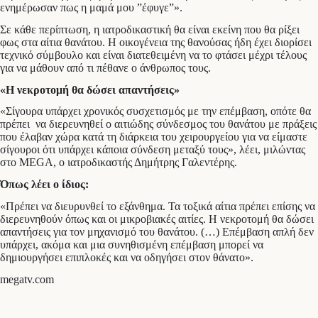
ενημέρωσαν πως η μαμά μου ”έφυγε”».
Σε κάθε περίπτωση, η ιατροδικαστική θα είναι εκείνη που θα ρίξει
φως στα αίτια θανάτου. Η οικογένεια της θανούσας ήδη έχει διορίσει
τεχνικό σύμβουλο και είναι διατεθειμένη να το φτάσει μέχρι τέλους
για να μάθουν από τι πέθανε ο άνθρωπος τους.
«Η νεκροτομή θα δώσει απαντήσεις»
«Σίγουρα υπάρχει χρονικός συσχετισμός με την επέμβαση, οπότε θα
πρέπει να διερευνηθεί ο αιτιώδης σύνδεσμος του θανάτου με πράξεις
που έλαβαν χώρα κατά τη διάρκεια του χειρουργείου για να είμαστε
σίγουροι ότι υπάρχει κάποια σύνδεση μεταξύ τους», λέει, μιλώντας
στο MEGA, o ιατροδικαστής Δημήτρης Γαλεντέρης.
Όπως λέει ο ίδιος:
«Πρέπει να διευρυνθεί το εξάνθημα. Τα τοξικά αίτια πρέπει επίσης να
διερευνηθούν όπως και οι μικροβιακές αιτίες. Η νεκροτομή θα δώσει
απαντήσεις για τον μηχανισμό του θανάτου. (…) Επέμβαση απλή δεν
υπάρχει, ακόμα και μια συνηθισμένη επέμβαση μπορεί να
δημιουργήσει επιπλοκές και να οδηγήσει στον θάνατο».
megatv.com