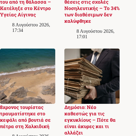
του από τη θάλασσα –
θέσεις στις σχολές
Κατέληξε στο Κέντρο
Νοσηλευτικής – Το 34%
Υγείας Αίγινας
των διαθέσιμων δεν
καλύφθηκε
8 Αυγούστου 2026,
17:34
8 Αυγούστου 2026,
17:01
8χρονος τουρίστας
Δημόσιο: Νέο
τραυματίστηκε στο
καθεστώς για τις
κεφάλι από βουτιά σε
εγκυκλίους – Πότε θα
πέτρα στη Χαλκιδική
είναι άκυρες και τι
αλλάζει