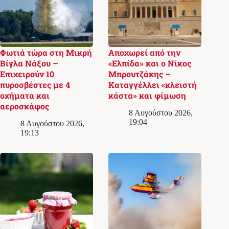
Φωτιά τώρα στη Μικρή
Αποχωρεί από την
Βίγλα Νάξου –
«Ελπίδα» και ο Νίκος
Επιχειρούν 10
Μπρουτζάκης –
πυροσβέστες με 4
Καταγγέλλει «κλειστή
οχήματα και
κάστα» και φίμωση
αεροσκάφος
8 Αυγούστου 2026,
19:04
8 Αυγούστου 2026,
19:13