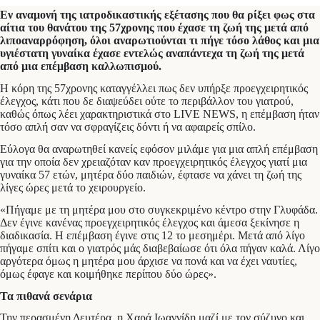
Εν αναμονή της ιατροδικαστικής εξέτασης που θα ρίξει φως στα
αίτια του θανάτου της 57χρονης που έχασε τη ζωή της μετά από
λιποαναρρόφηση, όλοι αναρωτιούνται τι πήγε τόσο λάθος και μια
υγιέστατη γυναίκα έχασε εντελώς αναπάντεχα τη ζωή της μετά
από μια επέμβαση καλλωπισμού.
Η κόρη της 57χρονης καταγγέλλει πως δεν υπήρξε προεγχειρητικός
έλεγχος, κάτι που δε διαψεύδει ούτε το περιβάλλον του γιατρού,
καθώς όπως λέει χαρακτηριστικά στο LIVE NEWS, η επέμβαση ήταν
τόσο απλή σαν να σφραγίζεις δόντι ή να αφαιρείς σπίλο.
Εύλογα θα αναρωτηθεί κανείς εφόσον μιλάμε για μια απλή επέμβαση
για την οποία δεν χρειαζόταν καν προεγχειρητικός έλεγχος γιατί μια
γυναίκα 57 ετών, μητέρα δύο παιδιών, έφτασε να χάνει τη ζωή της
λίγες ώρες μετά το χειρουργείο.
«Πήγαμε με τη μητέρα μου στο συγκεκριμένο κέντρο στην Γλυφάδα.
Δεν έγινε κανένας προεγχειρητικός έλεγχος και άμεσα ξεκίνησε η
διαδικασία. Η επέμβαση έγινε στις 12 το μεσημέρι. Μετά από λίγο
πήγαμε σπίτι και ο γιατρός μάς διαβεβαίωσε ότι όλα πήγαν καλά. Λίγο
αργότερα όμως η μητέρα μου άρχισε να πονά και να έχει ναυτίες,
όμως έφαγε και κοιμήθηκε περίπου δύο ώρες».
Τα πιθανά σενάρια
Την περασμένη Δευτέρα, η Χαρά Ιωαννίδη μαζί με τον σύζυγο και