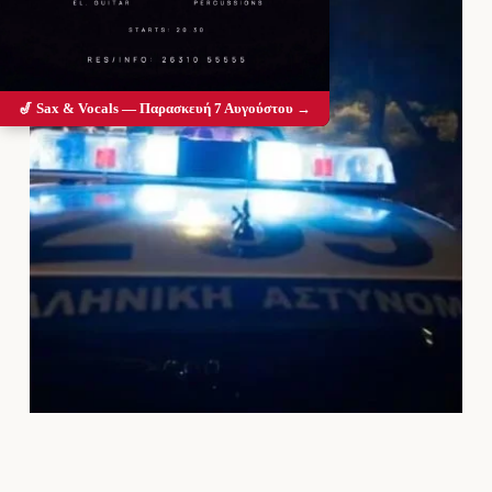
🎷 Sax & Vocals — Παρασκευή 7 Αυγούστου →