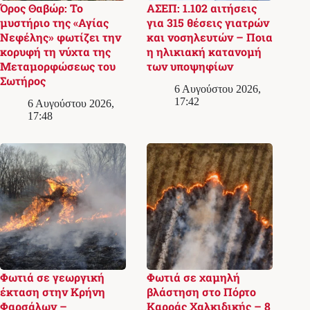
Όρος Θαβώρ: Το
ΑΣΕΠ: 1.102 αιτήσεις
μυστήριο της «Αγίας
για 315 θέσεις γιατρών
Νεφέλης» φωτίζει την
και νοσηλευτών – Ποια
κορυφή τη νύχτα της
η ηλικιακή κατανομή
Μεταμορφώσεως του
των υποψηφίων
Σωτήρος
6 Αυγούστου 2026,
17:42
6 Αυγούστου 2026,
17:48
Φωτιά σε γεωργική
Φωτιά σε χαμηλή
έκταση στην Κρήνη
βλάστηση στο Πόρτο
Φαρσάλων –
Καρράς Χαλκιδικής – 8