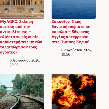
MyAGRO: Σκληρή
Ζάκυνθος: Νέος
κριτική από την
θάνατος τουρίστα σε
αντιπολίτευση –
παραλία – 56χρονος
«Φιέστα χωρίς ουσία,
Άγγλος κατέρρευσε
καθυστερήσεις μηνών
στις Πισίνες Κεριού
ταλαιπώρησαν τους
6 Αυγούστου 2026,
αγρότες»
19:56
6 Αυγούστου 2026,
20:02