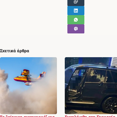
Σχετικά άρθρα
Σε “κίτρινο συναγερμό” για
Συνελήφθη στη Γερμανία