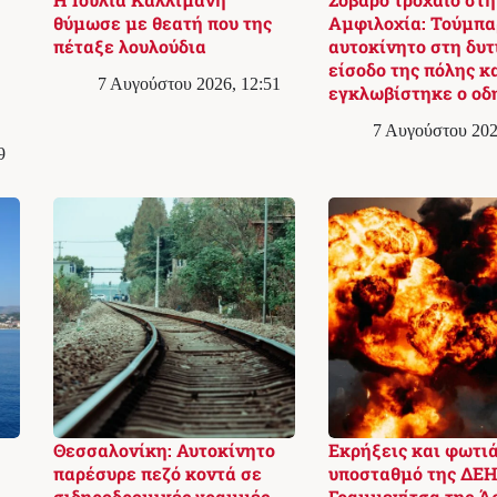
θύμωσε με θεατή που της
Αμφιλοχία: Τούμπα
πέταξε λουλούδια
αυτοκίνητο στη δυτ
είσοδο της πόλης κ
7 Αυγούστου 2026, 12:51
εγκλωβίστηκε ο οδ
7 Αυγούστου 202
9
Θεσσαλονίκη: Αυτοκίνητο
Εκρήξεις και φωτιά
παρέσυρε πεζό κοντά σε
υποσταθμό της ΔΕΗ
σιδηροδρομικές γραμμές
Γραμμενίτσα της Ά