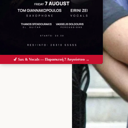
🎷 Sax & Vocals — Παρασκευή 7 Αυγούστου →