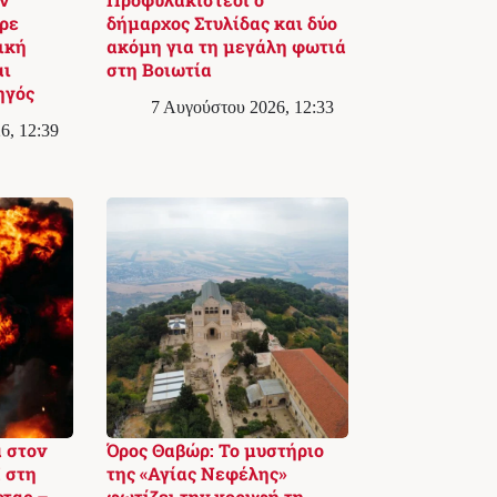
ρε
δήμαρχος Στυλίδας και δύο
ική
ακόμη για τη μεγάλη φωτιά
αι
στη Βοιωτία
ηγός
7 Αυγούστου 2026, 12:33
6, 12:39
 στον
Όρος Θαβώρ: Το μυστήριο
 στη
της «Αγίας Νεφέλης»
ρτας –
φωτίζει την κορυφή τη