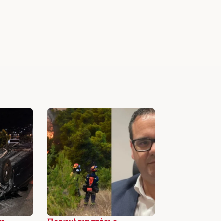
ν
Προφυλακιστέοι ο