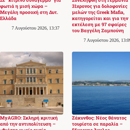
φωτιά η μισή χώρα –
31χρονος για δολοφονίες
Μεγάλη προσοχή στη Δυτ.
μελών της Greek Mafia,
Ελλάδα
κατηγορείται και για την
εκτέλεση με 97 σφαίρες
7 Αυγούστου 2026, 13:37
του Βαγγέλη Ζαμπούνη
7 Αυγούστου 2026, 13:0
MyAGRO: Σκληρή κριτική
Ζάκυνθος: Νέος θάνατος
από την αντιπολίτευση –
τουρίστα σε παραλία –
«Φιέστα χωρίς ουσία,
56χρονος Άγγλος