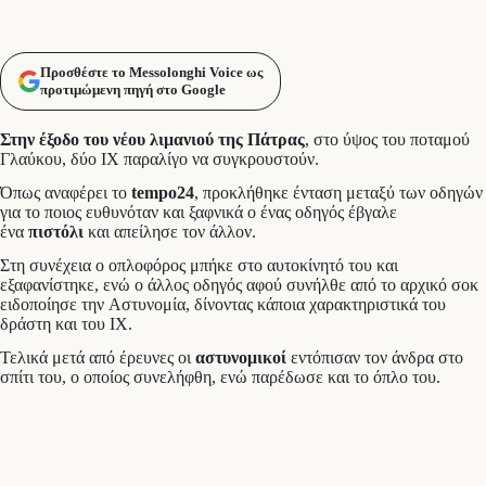
Προσθέστε το Messolonghi Voice ως
προτιμώμενη πηγή στο Google
Στην έξοδο του νέου λιμανιού της Πάτρας
, στο ύψος του ποταμού
Γλαύκου, δύο ΙΧ παραλίγο να συγκρουστούν.
Όπως αναφέρει το
tempo24
, προκλήθηκε ένταση μεταξύ των οδηγών
για το ποιος ευθυνόταν και ξαφνικά ο ένας οδηγός έβγαλε
ένα
πιστόλι
και απείλησε τον άλλον.
Στη συνέχεια ο οπλοφόρος μπήκε στο αυτοκίνητό του και
εξαφανίστηκε, ενώ ο άλλος οδηγός αφού συνήλθε από το αρχικό σοκ
ειδοποίησε την Αστυνομία, δίνοντας κάποια χαρακτηριστικά του
δράστη και του ΙΧ.
Τελικά μετά από έρευνες οι
αστυνομικοί
εντόπισαν τον άνδρα στο
σπίτι του, ο οποίος συνελήφθη, ενώ παρέδωσε και το όπλο του.