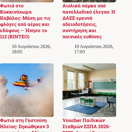
Φωτιά στο
Αιολικά πάρκα υπό
Κοκκινόχωμα
πανελλαδικό έλεγχο: Η
Καβάλας: Μάχη με τις
ΔΑΕΕ ερευνά
φλόγες από αέρος και
αδειοδοτήσεις,
εδάφους – Ήχησε το
συντήρηση και
112 (ΒΙΝΤΕΟ)
ποινικές ευθύνες
10 Αυγούστου 2026,
10 Αυγούστου 2026,
18:05
17:03
Φωτιά στη Γαστούνη
Voucher Παιδικών
Ηλείας: Σηκώθηκαν 3
Σταθμών ΕΣΠΑ 2026-