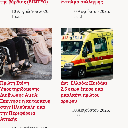
της βάρδιας (ΒΙΝΤΕΟ)
ένταλμα σύλληψης
10 Αυγούστου 2026,
10 Αυγούστου 2026,
15:25
15:13
Πρώτη Στέγη
Δυτ. Ελλάδα: Παιδάκι
Υποστηριζόμενης
2,5 ετών έπεσε από
Διαβίωσης ΑμεΑ:
μπαλκόνι πρώτου
Ξεκίνησε η κατασκευή
ορόφου
στην Ηλιούπολη από
10 Αυγούστου 2026,
την Περιφέρεια
11:01
Αττικής