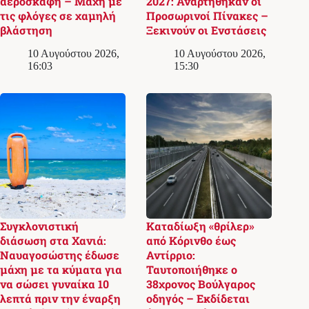
αεροσκάφη – Μάχη με
2027: Αναρτήθηκαν οι
τις φλόγες σε χαμηλή
Προσωρινοί Πίνακες –
βλάστηση
Ξεκινούν οι Ενστάσεις
10 Αυγούστου 2026,
10 Αυγούστου 2026,
16:03
15:30
Συγκλονιστική
Καταδίωξη «θρίλερ»
διάσωση στα Χανιά:
από Κόρινθο έως
Ναυαγοσώστης έδωσε
Αντίρριο:
μάχη με τα κύματα για
Ταυτοποιήθηκε ο
να σώσει γυναίκα 10
38χρονος Βούλγαρος
λεπτά πριν την έναρξη
οδηγός – Εκδίδεται