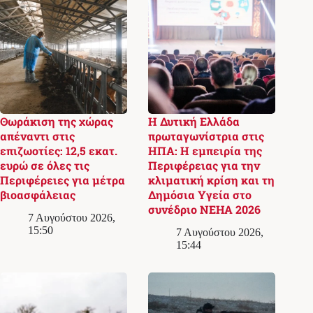
Θωράκιση της χώρας
Η Δυτική Ελλάδα
απέναντι στις
πρωταγωνίστρια στις
επιζωοτίες: 12,5 εκατ.
ΗΠΑ: Η εμπειρία της
ευρώ σε όλες τις
Περιφέρειας για την
Περιφέρειες για μέτρα
κλιματική κρίση και τη
βιοασφάλειας
Δημόσια Υγεία στο
συνέδριο NEHA 2026
7 Αυγούστου 2026,
15:50
7 Αυγούστου 2026,
15:44