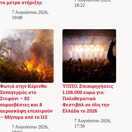
τα μέτρα στήριξης
18:22
7 Αυγούστου 2026,
19:08
Φωτιά στην Κόρινθο:
ΥΠΠΟ: Επιχορηγήσεις
Συναγερμός στο
1.106.000 ευρώ για
Στεφάνι – 82
Πολυθεματικά
πυροσβέστες και 8
Φεστιβάλ σε όλη την
αεροσκάφη επιχειρούν
Ελλάδα το 2026
– Μήνυμα από το 112
7 Αυγούστου 2026,
17:56
7 Αυγούστου 2026,