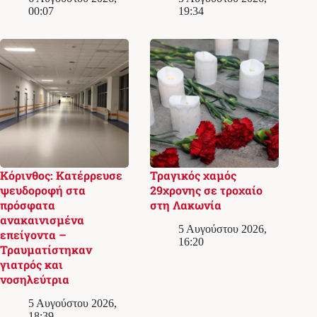
00:07
19:34
Κόρινθος: Κατέρρευσε
Τραγικός χαμός
ψευδοροφή στα
29χρονης σε τροχαίο
πρόσφατα
στη Λακωνία
ανακαινισμένα
5 Αυγούστου 2026,
επείγοντα –
16:20
Τραυματίστηκαν
γιατρός και
νοσηλεύτρια
5 Αυγούστου 2026,
18:39