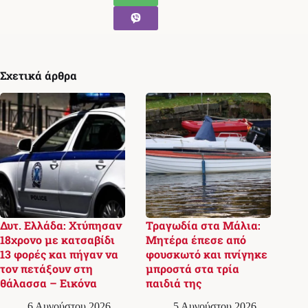
Σχετικά άρθρα
Δυτ. Ελλάδα: Χτύπησαν
Τραγωδία στα Μάλια:
18χρονο με κατσαβίδι
Μητέρα έπεσε από
13 φορές και πήγαν να
φουσκωτό και πνίγηκε
τον πετάξουν στη
μπροστά στα τρία
θάλασσα – Εικόνα
παιδιά της
6 Αυγούστου 2026,
5 Αυγούστου 2026,