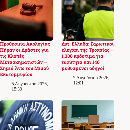
Προθεσμία Απολογίας
Δυτ. Ελλάδα: Σαρωτικοί
Πήραν οι Δράστες για
έλεγχοι της Τροχαίας –
τις Κλοπές
1.300 πρόστιμα για
Μετασχηματιστών –
ταχύτητα και 146
Ζημιά Άνω του Μισού
μεθυσμένοι οδηγοί
Εκατομμυρίου
5 Αυγούστου 2026,
12:01
5 Αυγούστου 2026,
15:30