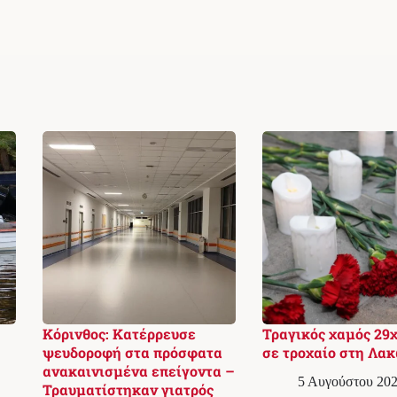
Κόρινθος: Κατέρρευσε
Τραγικός χαμός 29
ψευδοροφή στα πρόσφατα
σε τροχαίο στη Λα
ανακαινισμένα επείγοντα –
5 Αυγούστου 202
Τραυματίστηκαν γιατρός