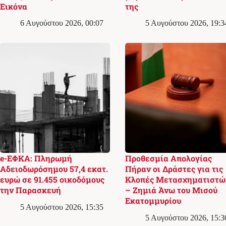
Εικόνα
της
6 Αυγούστου 2026, 00:07
5 Αυγούστου 2026, 19:3
e-ΕΦΚΑ: Πληρωμή
Προθεσμία Απολογίας
Αδειοδωρόσημου 57,4 εκατ.
Πήραν οι Δράστες για τις
ευρώ σε 91.455 οικοδόμους
Κλοπές Μετασχηματιστώ
την Παρασκευή
– Ζημιά Άνω του Μισού
Εκατομμυρίου
5 Αυγούστου 2026, 15:35
5 Αυγούστου 2026, 15:3