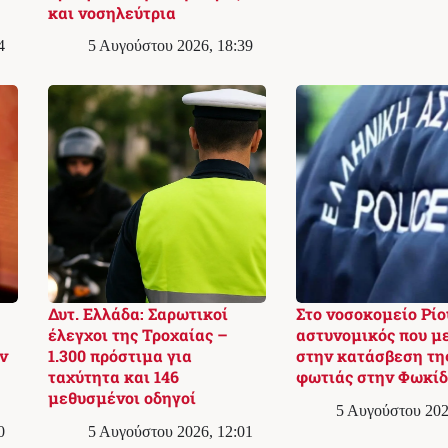
και νοσηλεύτρια
4
5 Αυγούστου 2026, 18:39
Δυτ. Ελλάδα: Σαρωτικοί
Στο νοσοκομείο Ρίο
έλεγχοι της Τροχαίας –
αστυνομικός που μ
ν
1.300 πρόστιμα για
στην κατάσβεση τη
ταχύτητα και 146
φωτιάς στην Φωκί
μεθυσμένοι οδηγοί
5 Αυγούστου 202
0
5 Αυγούστου 2026, 12:01