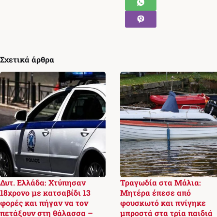
Σχετικά άρθρα
Δυτ. Ελλάδα: Χτύπησαν
Τραγωδία στα Μάλια:
18χρονο με κατσαβίδι 13
Μητέρα έπεσε από
φορές και πήγαν να τον
φουσκωτό και πνίγηκε
πετάξουν στη θάλασσα –
μπροστά στα τρία παιδιά