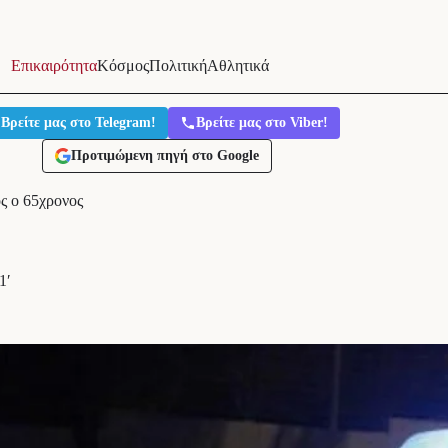
Επικαιρότητα
Κόσμος
Πολιτική
Αθλητικά
Βρείτε μας στο Telegram!
Βρείτε μας στο Viber!
Προτιμώμενη πηγή στο Google
ς ο 65χρονος
1′