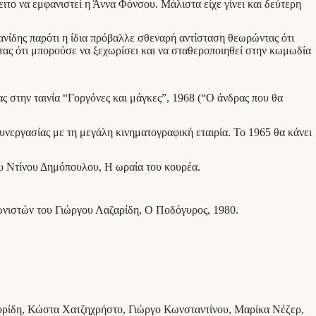
ιτο να εμφανιστεί η Άννα Φόνσου. Μάλιστα είχε γίνει και δεύτερη
ιανίδης παρότι η ίδια πρόβαλλε σθεναρή αντίσταση θεωρώντας ότι
ντας ότι μπορούσε να ξεχωρίσει και να σταθεροποιηθεί στην κωμωδία
ς στην ταινία “Γοργόνες και μάγκες”, 1968 (“Ο άνδρας που θα
συνεργασίας με τη μεγάλη κινηματογραφική εταιρία. Το 1965 θα κάνει
ου Ντίνου Δημόπουλου, Η ωραία του κουρέα.
αγωνιστών του Γιώργου Λαζαρίδη, Ο Ποδόγυρος, 1980.
αυρίδη, Κώστα Χατζηχρήστο, Γιώργο Κωνσταντίνου, Μαρίκα Νέζερ,