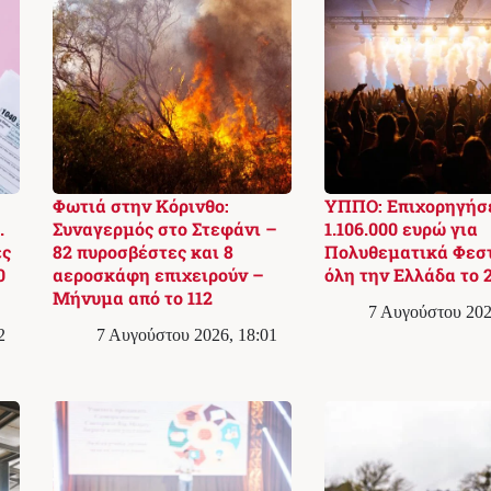
Φωτιά στην Κόρινθο:
ΥΠΠΟ: Επιχορηγήσ
.
Συναγερμός στο Στεφάνι –
1.106.000 ευρώ για
ές
82 πυροσβέστες και 8
Πολυθεματικά Φεστ
0
αεροσκάφη επιχειρούν –
όλη την Ελλάδα το 
Μήνυμα από το 112
7 Αυγούστου 202
2
7 Αυγούστου 2026, 18:01