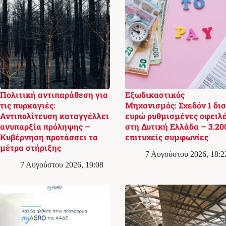
Πολιτική αντιπαράθεση για
Εξωδικαστικός
τις πυρκαγιές:
Μηχανισμός: Σχεδόν 1 δισ
Αντιπολίτευση καταγγέλλει
ευρώ ρυθμισμένες οφειλ
ανυπαρξία πρόληψης –
στη Δυτική Ελλάδα – 3.20
Κυβέρνηση προτάσσει τα
επιτυχείς συμφωνίες
μέτρα στήριξης
7 Αυγούστου 2026, 18:2
7 Αυγούστου 2026, 19:08