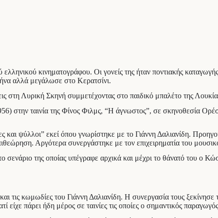
ού ελληνικού κινηματογράφου. Οι γονείς της ήταν ποντιακής καταγωγ
θήνα αλλά μεγάλωσε στο Κερατσίνι.
σεις στη Λυρική Σκηνή συμμετέχοντας στο παιδικό μπαλέτο της Λουκ
956) στην ταινία της Φίνος Φιλμς, “Η άγνωστος”, σε σκηνοθεσία Ορέ
ες και ψύλλοι” εκεί όπου γνωρίστηκε με το Γιάννη Δαλιανίδη. Προηγ
η επιθεώρηση. Αργότερα συνεργάστηκε με τον επιχειρηματία του μου
ο σενάριο της οποίας υπέγραφε αρχικά και μέχρι το θάνατό του ο Κώ
ι τις κωμωδίες του Γιάννη Δαλιανίδη. Η συνεργασία τους ξεκίνησε το 
ί είχε πάρει ήδη μέρος σε ταινίες τις οποίες ο σημαντικός παραγωγός 