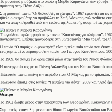
Το μοναδικό μιούζικαλ στο οποίο η Μάρθα Καραγιάννη δεν χόρεψε, ήτ
πρόταση στην Πόπη Λάζου.
Στη μουσική ταινία “Οι θαλασσιές οι χάντρες”, 1967 εμφανίζεται ως
ήθελε ο σκηνοθέτης να προβάλλει τη Ζωή Λάσκαρη ενώ αντίθετα εκείνο
και να απαγκιστρωθεί από την εικόνα της λαμπερής σουμπρέτας-χορεύ
Τραγούδησε πρώτη φορά στην ταινία “Καπετάνιος για κλάματα”, 1960
παντρευτώ”). Επίσης τραγούδησε στη βιντεοταινία “Μια τρελή, τρελή
Η ταινία “Ο παράς κι ο φουκαράς” είναι η τελευταία ταινία που έκαν
ένα χαριτωμένο πέρασμα στην ταινία του Γιώργου Κωνσταντίνου, 50
Το 1969, θα παίξει ένα δραματικό ρόλο στην ταινία του Νίκου Φώσκ
Η συνεργασία της με το Γιάννη Δαλιανίδη και τον Κώστα Βουτσά απο
Τελευταία ταινία εκείνη την περίοδο είναι Ο Μάγκας με το τρίκυκλο
Τελευταία έπαιξε στις ταινίες: “Πεθαίνω για σένα”, 2009 και “Από έρ
Θέατρο
Το 1962 έλαβε μέρος στην παράσταση των Θεοδωράκη, Κακογιάννη 
Συμμετείχε επανειλημμένα στον θίασο Γεωργίας Βασιλειάδου και Β