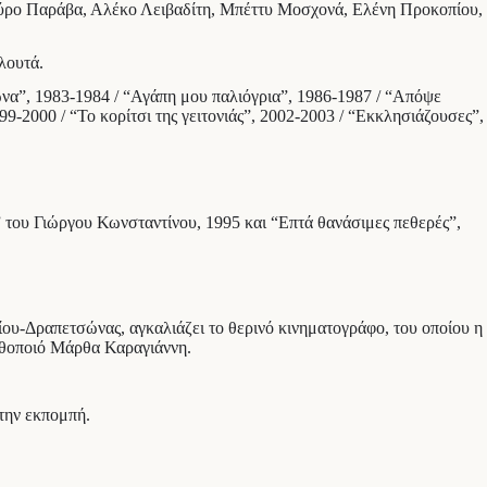
αύρο Παράβα, Αλέκο Λειβαδίτη, Μπέττυ Μοσχονά, Ελένη Προκοπίου,
λουτά.
μώνα”, 1983-1984 / “Αγάπη μου παλιόγρια”, 1986-1987 / “Απόψε
9-2000 / “Το κορίτσι της γειτονιάς”, 2002-2003 / “Εκκλησιάζουσες”,
” του Γιώργου Κωνσταντίνου, 1995 και “Επτά θανάσιμες πεθερές”,
ίου-Δραπετσώνας, αγκαλιάζει το θερινό κινηματογράφο, του οποίου η
ν ηθοποιό Μάρθα Καραγιάννη.
την εκπομπή.