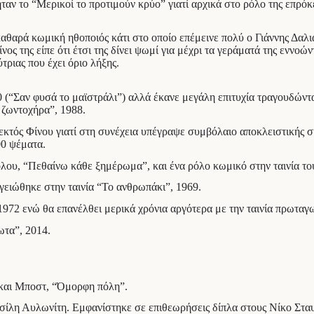
αν το “Μερικοί το προτιμούν κρύο” γιατί αρχικά στο ρόλο της επρόκε
 καθαρά κωμική ηθοποιός κάτι στο οποίο επέμεινε πολύ ο Γιάννης Δαλ
ς της είπε ότι έτσι της δίνει ψωμί για μέχρι τα γεράματά της εννοώ
τριας που έχει όριο λήξης.
 (“Σαν φυσά το μαϊστράλι”) αλλά έκανε μεγάλη επιτυχία τραγουδώντα
 ζωντοχήρα”, 1988.
ε εκτός Φίνου γιατί στη συνέχεια υπέγραψε συμβόλαιο αποκλειστικής 
00 ψέματα.
ολου, “Πεθαίνω κάθε ξημέρωμα”, και ένα ρόλο κωμικό στην ταινία τ
γειώθηκε στην ταινία “Το ανθρωπάκι”, 1969.
, 1972 ενώ θα επανέλθει μερικά χρόνια αργότερα με την ταινία πρωτ
ωτα”, 2014.
και Μποστ, “Όμορφη πόλη”.
ασίλη Αυλωνίτη. Εμφανίστηκε σε επιθεωρήσεις δίπλα στους Νίκο Στ