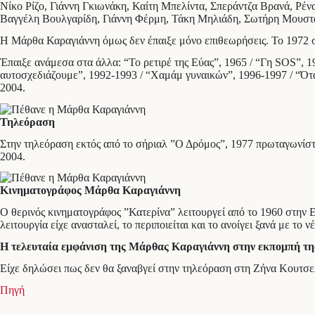
Νίκο Ρίζο, Γιάννη Γκιωνάκη, Καίτη Μπελίντα, Σπεράντζα Βρανά, Ρ
Βαγγέλη Βουλγαρίδη, Γιάννη Φέρμη, Τάκη Μηλιάδη, Σωτήρη Μουστά
Η Μάρθα Καραγιάννη όμως δεν έπαιξε μόνο επιθεωρήσεις. Το 1972 σ
Έπαιξε ανάμεσα στα άλλα: “Το ρετιρέ της Εύας”, 1965 / “Γη SOS”, 1
αυτοσχεδιάζουμε”, 1992-1993 / “Χαμάμ γυναικών”, 1996-1997 / “Όταν 
2004.
Τηλεόραση
Στην τηλεόραση εκτός από το σήριαλ ”Ο Δρόμος”, 1977 πρωταγωνίστη
2004.
Κινηματογράφος Μάρθα Καραγιάννη
Ο θερινός κινηματογράφος ”Κατερίνα” λειτουργεί από το 1960 στην Ε
λειτουργία είχε ανασταλεί, το περιποιείται και το ανοίγει ξανά με τ
Η τελευταία εμφάνιση της Μάρθας Καραγιάννη στην εκπομπή τη
Είχε δηλώσει πως δεν θα ξαναβγεί στην τηλεόραση στη Ζήνα Κουτσελ
Πηγή