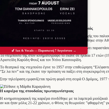
Προσθέστε το Messolonghi Voice ως
προτιμώμενη πηγή στο Google
Πριν λίγα λεπτά έφυγε από τη ζωή η σπουδαία ηθοποιός
Υπήρξε μια από τις πιο δημοφιλείς σταρ της χρυσής εποχής του παλι
πατέρας της Χαρίλαος στο Αικατερινεντάρ. Η ίδια γεννήθηκε στην Α
Σπούδασε χορό και από τα οχτώ της χρόνια άρχισε να δίνει παραστά
🎷 Sax & Vocals — Παρασκευή 7 Αυγούστου →
Το ντεμπούτο της στον κινηματογράφο το έκανε σε ηλικία 17 ετών (1
Αριστείδη Καρύδη Φουξ και τον Ντίνο Κατσουρίδη.
Το θεατρικό της ντεμπούτο έγινε το 1957 στην επιθεώρηση “Ελέφαντ
“Σε λα πεν” και της έκανε την πρόταση να παίξει στη συγκεκριμέν
Στην τηλεόραση εμφανίζεται πρώτη φορά στη σειρά Ο Δρόμος, 1977 τ
Η καριέρα της σπουδαίας πρωταγωνίστριας
Η κινηματογραφική της καριέρα συνδέθηκε με τα λαμπερά μιούζικαλ κα
αν και ήταν μόλις 21-22 χρόνων, ο Φίνος τη θεωρούσε ”φθαρμένη” γιατ