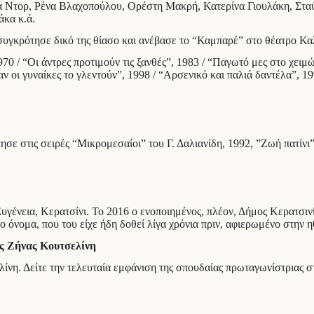
ένα Ντορ, Ρένα Βλαχοπούλου, Ορέστη Μακρή, Κατερίνα Γιουλάκη, Στ
κα κ.ά.
υγκρότησε δικό της θίασο και ανέβασε το “Καμπαρέ” στο θέατρο Κα
970 / “Οι άντρες προτιμούν τις ξανθές”, 1983 / “Παγωτό μες στο χει
οι γυναίκες το γλεντούν”, 1998 / “Αρσενικό και παλιά δαντέλα”, 199
σε στις σειρές “Μικρομεσαίοι” του Γ. Δαλιανίδη, 1992, ”Ζωή πατίνι
υγένεια, Κερατσίνι. Το 2016 ο ενοποιημένος, πλέον, Δήμος Κερατσιν
ο νέο όνομα, που του είχε ήδη δοθεί λίγα χρόνια πριν, αφιερωμένο στη
ς Ζήνας Κουτσελίνη
ίνη. Δείτε την τελευταία εμφάνιση της σπουδαίας πρωταγωνίστριας σ