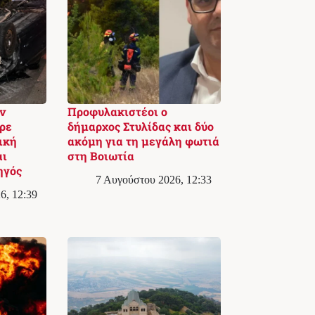
ν
Προφυλακιστέοι ο
ρε
δήμαρχος Στυλίδας και δύο
ική
ακόμη για τη μεγάλη φωτιά
αι
στη Βοιωτία
ηγός
7 Αυγούστου 2026, 12:33
6, 12:39