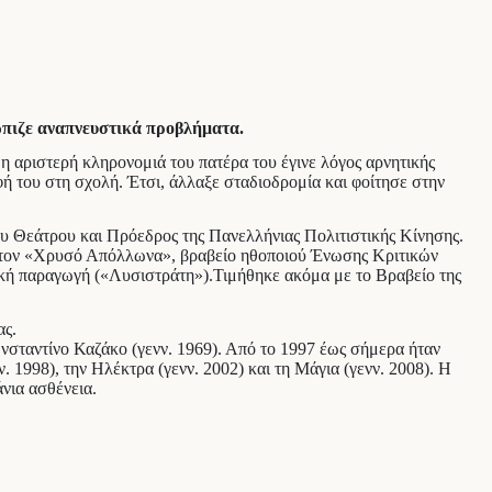
ώπιζε αναπνευστικά προβλήματα.
 αριστερή κληρονομιά του πατέρα του έγινε λόγος αρνητικής
φή του στη σχολή. Έτσι, άλλαξε σταδιοδρομία και φοίτησε στην
υ Θεάτρου και Πρόεδρος της Πανελλήνιας Πολιτιστικής Κίνησης.
ε τον «Χρυσό Απόλλωνα», βραβείο ηθοποιού Ένωσης Κριτικών
κή παραγωγή («Λυσιστράτη»).Τιμήθηκε ακόμα με το Βραβείο της
ας.
ωνσταντίνο Καζάκο (γενν. 1969). Από το 1997 έως σήμερα ήταν
. 1998), την Ηλέκτρα (γενν. 2002) και τη Μάγια (γενν. 2008). Η
άνια ασθένεια.