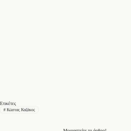
Ετικέτες
#
Κώστας Καζάκος
Μοιραστείτε το άρθρο!