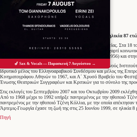
Προσθέστε το Messolonghi Voice ως
προτιμώμενη πηγή στο Google
Πέθανε ο σπουδαίος ηθοποιός Κώστας
Καζάκος, σε ηλικία 87 ε
Ο Κώστας Καζάκος γεννήθηκε το 1935 στον Πύργο Ηλείας. Στα 18 το
αντιμετώπισής του από το πανεπιστήμιο. Του ζητούσαν χαρτί κοινωνι
Σχολή Κινηματογράφου Λυκούργου Σταυράκου (1953-1956) και στην
🎷 Sax & Vocals — Παρασκευή 7 Αυγούστου →
Υπήρξε αντιπρόεδρος του Ελληνικού Κέντρου του Διεθνούς Ινστιτού
Ιδρυτικό μέλος του Ελληνοαραβικού Συνδέσμου και μέλος της Επιτ
Κινηματογράφου Αθηνών το 1967, και Α΄ Χρυσό Βραβείο του Φεστιβ
Ένωσης Θεατρικών Συγγραφέων και Κριτικών για το σύνολο της προ
Στις εκλογές του Σεπτεμβρίου 2007 και του Οκτωβρίου 2009 εκλέχθ
Από το 1968 μέχρι το 1992 υπήρξε παντρεμένος με την ηθοποιό Τζένη
παντρεμένος με την ηθοποιό Τζένη Κόλλια, με την οποία απέκτησαν τέ
Άρτεμις-Γεωργία έχασε τη ζωή της στις 25 Ιουνίου 1999, σε ηλικία 8
Πηγή