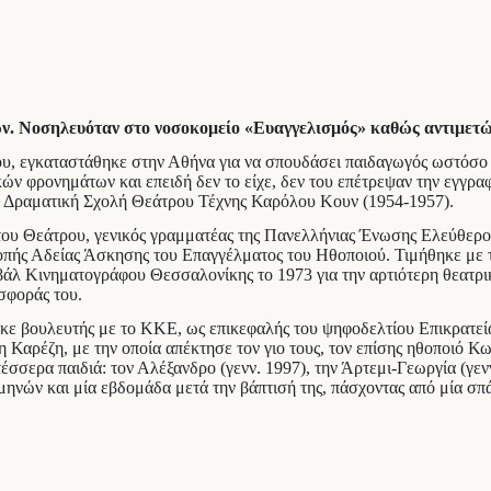
τών. Νοσηλευόταν στο νοσοκομείο «Ευαγγελισμός» καθώς αντιμετ
υ, εγκαταστάθηκε στην Αθήνα για να σπουδάσει παιδαγωγός ωστόσο η
κών φρονημάτων και επειδή δεν το είχε, δεν του επέτρεψαν την εγγρα
 Δραματική Σχολή Θεάτρου Τέχνης Καρόλου Κουν (1954-1957).
του Θεάτρου, γενικός γραμματέας της Πανελλήνιας Ένωσης Ελεύθερο
ροπής Αδείας Άσκησης του Επαγγέλματος του Ηθοποιού. Τιμήθηκε μ
άλ Κινηματογράφου Θεσσαλονίκης το 1973 για την αρτιότερη θεατρι
σφοράς του.
ηκε βουλευτής με το ΚΚΕ, ως επικεφαλής του ψηφοδελτίου Επικρατεί
 Καρέζη, με την οποία απέκτησε τον γιο τους, τον επίσης ηθοποιό Κ
σσερα παιδιά: τον Αλέξανδρο (γενν. 1997), την Άρτεμι-Γεωργία (γενν
 μηνών και μία εβδομάδα μετά την βάπτισή της, πάσχοντας από μία σπ