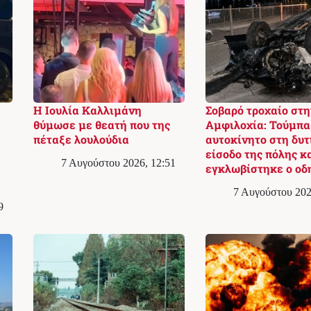
Η Ιουλία Καλλιμάνη
Σοβαρό τροχαίο στη
θύμωσε με θεατή που της
Αμφιλοχία: Τούμπα
πέταξε λουλούδια
αυτοκίνητο στη δυτ
είσοδο της πόλης κ
7 Αυγούστου 2026, 12:51
εγκλωβίστηκε ο οδ
7 Αυγούστου 202
9