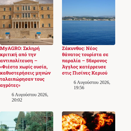
MyAGRO: Σκληρή
Ζάκυνθος: Νέος
κριτική από την
θάνατος τουρίστα σε
αντιπολίτευση –
παραλία – 56χρονος
«Φιέστα χωρίς ουσία,
Άγγλος κατέρρευσε
καθυστερήσεις μηνών
στις Πισίνες Κεριού
ταλαιπώρησαν τους
6 Αυγούστου 2026,
αγρότες»
19:56
6 Αυγούστου 2026,
20:02