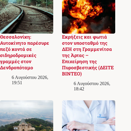
Θεσσαλονίκη:
Εκρήξεις και φωτιά
Αυτοκίνητο παρέσυρε
στον υποσταθμό της
πεζό κοντά σε
ΔΕΗ στη Γραμμενίτσα
σιδηροδρομικές
της Άρτας –
γραμμές στον
Επιχείρηση της
Δενδροπόταμο
Πυροσβεστικής (ΔΕΙΤΕ
ΒΙΝΤΕΟ)
6 Αυγούστου 2026,
19:51
6 Αυγούστου 2026,
18:42