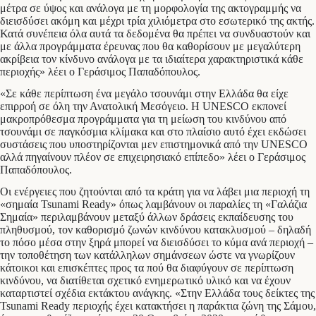
μέτρα σε ύψος και ανάλογα με τη μορφολογία της ακτογραμμής να
διεισδύσει ακόμη και μέχρι τρία χιλιόμετρα στο εσωτερικό της ακτής.
Κατά συνέπεια όλα αυτά τα δεδομένα θα πρέπει να συνδυαστούν και
με άλλα προγράμματα έρευνας που θα καθορίσουν με μεγαλύτερη
ακρίβεια τον κίνδυνο ανάλογα με τα ιδιαίτερα χαρακτηριστικά κάθε
περιοχής» λέει ο Γεράσιμος Παπαδόπουλος.
«Σε κάθε περίπτωση ένα μεγάλο τσουνάμι στην Ελλάδα θα είχε
επιρροή σε όλη την Ανατολική Μεσόγειο. Η UNESCO εκπονεί
μακροπρόθεσμα προγράμματα για τη μείωση του κινδύνου από
τσουνάμι σε παγκόσμια κλίμακα και στο πλαίσιο αυτό έχει εκδώσει
συστάσεις που υποστηρίζονται μεν επιστημονικά από την UNESCO
αλλά πηγαίνουν πλέον σε επιχειρησιακό επίπεδο» λέει ο Γεράσιμος
Παπαδόπουλος.
Οι ενέργειες που ζητούνται από τα κράτη για να λάβει μια περιοχή τη
«σημαία Tsunami Ready» όπως λαμβάνουν οι παραλίες τη «Γαλάζια
Σημαία» περιλαμβάνουν μεταξύ άλλων δράσεις εκπαίδευσης του
πληθυσμού, τον καθορισμό ζωνών κινδύνου κατακλυσμού – δηλαδή
το πόσο μέσα στην ξηρά μπορεί να διεισδύσει το κύμα ανά περιοχή –
την τοποθέτηση των κατάλληλων σημάνσεων ώστε να γνωρίζουν
κάτοικοι και επισκέπτες προς τα πού θα διαφύγουν σε περίπτωση
κινδύνου, να διατίθεται σχετικό ενημερωτικό υλικό και να έχουν
καταρτιστεί σχέδια εκτάκτου ανάγκης. «Στην Ελλάδα τους δείκτες της
Tsunami Ready περιοχής έχει κατακτήσει η παράκτια ζώνη της Σάμου,