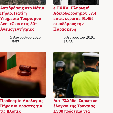
Αντιδράσεις στο Νότιο
e-ΕΦΚΑ: Πληρωμή
Πήλιο: Γιατί η
Αδειοδωρόσημου 57,4
Υπηρεσία Τουρισμού
εκατ. ευρώ σε 91.455
Λέει «Όχι» στις 30+
οικοδόμους την
Ανεμογεννήτριες
Παρασκευή
5 Αυγούστου 2026,
5 Αυγούστου 2026,
15:57
15:35
Προθεσμία Απολογίας
Δυτ. Ελλάδα: Σαρωτικοί
Πήραν οι Δράστες για
έλεγχοι της Τροχαίας –
τις Κλοπές
1.300 πρόστιμα για