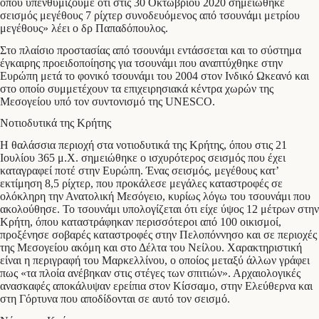
όπου υπενθυμίζουμε ότι στις 30 Οκτωβρίου 2020 σημειώθηκε
σεισμός μεγέθους 7 ρίχτερ συνοδευόμενος από τσουνάμι μετρίου
μεγέθους» λέει ο δρ Παπαδόπουλος.
Στο πλαίσιο προστασίας από τσουνάμι εντάσσεται και το σύστημα
έγκαιρης προειδοποίησης για τσουνάμι που αναπτύχθηκε στην
Ευρώπη μετά το φονικό τσουνάμι του 2004 στον Ινδικό Ωκεανό και
στο οποίο συμμετέχουν τα επιχειρησιακά κέντρα χωρών της
Μεσογείου υπό τον συντονισμό της UNESCO.
Νοτιοδυτικά της Κρήτης
Η θαλάσσια περιοχή στα νοτιοδυτικά της Κρήτης, όπου στις 21
Ιουλίου 365 μ.Χ. σημειώθηκε ο ισχυρότερος σεισμός που έχει
καταγραφεί ποτέ στην Ευρώπη. Ένας σεισμός, μεγέθους κατ’
εκτίμηση 8,5 ρίχτερ, που προκάλεσε μεγάλες καταστροφές σε
ολόκληρη την Ανατολική Μεσόγειο, κυρίως λόγω του τσουνάμι που
ακολούθησε. Το τσουνάμι υπολογίζεται ότι είχε ύψος 12 μέτρων στην
Κρήτη, όπου καταστράφηκαν περισσότεροι από 100 οικισμοί,
προξένησε σοβαρές καταστροφές στην Πελοπόννησο και σε περιοχές
της Μεσογείου ακόμη και στο Δέλτα του Νείλου. Χαρακτηριστική
είναι η περιγραφή του Μαρκελλίνου, ο οποίος μεταξύ άλλων γράφει
πως «τα πλοία ανέβηκαν στις στέγες των σπιτιών». Αρχαιολογικές
ανασκαφές αποκάλυψαν ερείπια στον Κίσσαμο, στην Ελεύθερνα και
στη Γόρτυνα που αποδίδονται σε αυτό τον σεισμό.