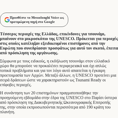
Προσθέστε το Messolonghi Voice ως
προτιμώμενη πηγή στο Google
Tέσσερις περιοχές της Ελλάδας, επικίνδυνες για τσουνάμι,
μπαίνουν στο μικροσκόπιο της UNESCO. Πρόκειται για περιοχές
στις οποίες κατέληξαν εξειδικευμένοι επιστήμονες από την
Ευρώπη που συνεδρίασαν προσφάτως για αυτό τον σκοπό, έπειτα
από πρόσκληση της οργάνωσης.
Σύμφωνα με τους ειδικούς, η εκδήλωση τσουνάμι στον ελλαδικό
χώρο θα μπορούσε να προκαλέσει περιφερειακά και όχι απλώς
τοπικά προβλήματα και για τον λόγο αυτό απαιτείται η έγκαιρη
προετοιμασία των Αρχών. Μεταξύ άλλων, η UNESCO προτείνει μια
σειρά δράσεων ώστε να χαρακτηριστούν ως Tsunami Ready οι
επίφοβες περιοχές.
Η συνάντηση των 20 επιστημόνων πραγματοποιήθηκε την
προηγούμενη εβδομάδα στην έδρα της UNESCO στο Παρίσι ύστερα
από πρόσκληση της Διακυβερνητικής Ωκεανογραφικής Επιτροπής
της, στην οποία εκπροσωπούνται περισσότερα από 190 κράτη του
πλανήτη.