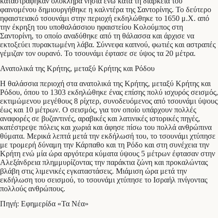
καταστράφηκαν ολόκληρα νησιά ενώ κατά τη διάρκεια του
φαινομένου δημιουργήθηκε η καλντέρα της Σαντορίνης. Το δεύτερο
ηφαιστειακό τσουνάμι στην περιοχή εκδηλώθηκε το 1650 μ.Χ. από
την έκρηξη του υποθαλάσσιου ηφαιστείου Κολούμπος στη
Σαντορίνη, το οποίο αναδύθηκε από τη θάλασσα και άρχισε να
εκτοξεύει πυρακτωμένη λάβα. Σύννεφα καπνού, φωτιές και αστραπές
γέμιζαν τον ουρανό. Το τσουνάμι έφτασε σε ύψος τα 20 μέτρα.
Ανατολικά της Κρήτης, μεταξύ Κρήτης και Ρόδου
Η θαλάσσια περιοχή στα ανατολικά της Κρήτης, μεταξύ Κρήτης και
Ρόδου, όπου το 1303 εκδηλώθηκε ένας επίσης πολύ ισχυρός σεισμός,
εκτιμώμενου μεγέθους 8 ρίχτερ, συνοδευόμενος από τσουνάμι ύψους
έως και 10 μέτρων. Ο σεισμός, για τον οποίο υπάρχουν πολλές
αναφορές σε βυζαντινές, αραβικές και λατινικές ιστορικές πηγές,
κατέστρεψε πόλεις και χωριά και άφησε πίσω του πολλά ανθρώπινα
θύματα. Μερικά λεπτά μετά την εκδήλωσή του, το τσουνάμι χτύπησε
με τρομερή δύναμη την Κάρπαθο και τη Ρόδο και στη συνέχεια την
Κρήτη ενώ μία ώρα αργότερα κύματα ύψους 5 μέτρων έφτασαν στην
Αλεξάνδρεια πλημμυρίζοντας την παράκτια ζώνη και προκαλώντας
βλάβη στις λιμενικές εγκαταστάσεις. Μιάμιση ώρα μετά την
εκδήλωση του σεισμού, το τσουνάμι χτύπησε το Ισραήλ πνίγοντας
πολλούς ανθρώπους.
Πηγή: Εφημερίδα «Τα Νέα»