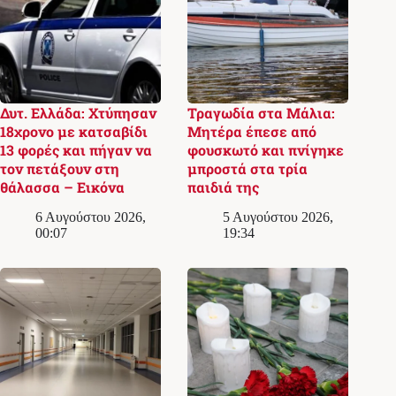
Δυτ. Ελλάδα: Χτύπησαν
Τραγωδία στα Μάλια:
18χρονο με κατσαβίδι
Μητέρα έπεσε από
13 φορές και πήγαν να
φουσκωτό και πνίγηκε
τον πετάξουν στη
μπροστά στα τρία
θάλασσα – Εικόνα
παιδιά της
6 Αυγούστου 2026,
5 Αυγούστου 2026,
00:07
19:34