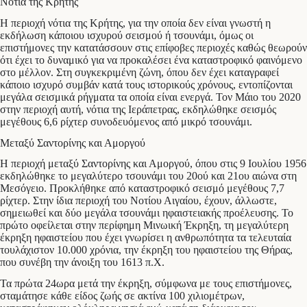
Νότια της Κρήτης
Η περιοχή νότια της Κρήτης, για την οποία δεν είναι γνωστή η
εκδήλωση κάποιου ισχυρού σεισμού ή τσουνάμι, όμως οι
επιστήμονες την κατατάσσουν στις επίφοβες περιοχές καθώς θεωρούν
ότι έχει το δυναμικό για να προκαλέσει ένα καταστροφικό φαινόμενο
στο μέλλον. Στη συγκεκριμένη ζώνη, όπου δεν έχει καταγραφεί
κάποιο ισχυρό συμβάν κατά τους ιστορικούς χρόνους, εντοπίζονται
μεγάλα σεισμικά ρήγματα τα οποία είναι ενεργά. Τον Μάιο του 2020
στην περιοχή αυτή, νότια της Ιεράπετρας, εκδηλώθηκε σεισμός
μεγέθους 6,6 ρίχτερ συνοδευόμενος από μικρό τσουνάμι.
Μεταξύ Σαντορίνης και Αμοργού
Η περιοχή μεταξύ Σαντορίνης και Αμοργού, όπου στις 9 Ιουλίου 1956
εκδηλώθηκε το μεγαλύτερο τσουνάμι του 20ού και 21ου αιώνα στη
Μεσόγειο. Προκλήθηκε από καταστροφικό σεισμό μεγέθους 7,7
ρίχτερ. Στην ίδια περιοχή του Νοτίου Αιγαίου, έχουν, άλλωστε,
σημειωθεί και δύο μεγάλα τσουνάμι ηφαιστειακής προέλευσης. Το
πρώτο οφείλεται στην περίφημη Μινωική Έκρηξη, τη μεγαλύτερη
έκρηξη ηφαιστείου που έχει γνωρίσει η ανθρωπότητα τα τελευταία
τουλάχιστον 10.000 χρόνια, την έκρηξη του ηφαιστείου της Θήρας,
που συνέβη την άνοιξη του 1613 π.Χ.
Τα πρώτα 24ωρα μετά την έκρηξη, σύμφωνα με τους επιστήμονες,
σταμάτησε κάθε είδος ζωής σε ακτίνα 100 χιλιομέτρων,