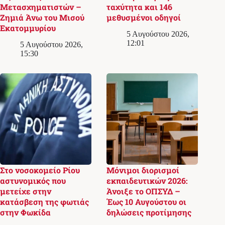
Μετασχηματιστών –
ταχύτητα και 146
Ζημιά Άνω του Μισού
μεθυσμένοι οδηγοί
Εκατομμυρίου
5 Αυγούστου 2026,
12:01
5 Αυγούστου 2026,
15:30
Στο νοσοκομείο Ρίου
Μόνιμοι διορισμοί
αστυνομικός που
εκπαιδευτικών 2026:
μετείχε στην
Άνοιξε το ΟΠΣΥΔ –
κατάσβεση της φωτιάς
Έως 10 Αυγούστου οι
στην Φωκίδα
δηλώσεις προτίμησης