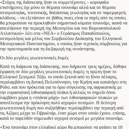
«Στόχος της διάσκεψης ήταν οι συμμετέχοντες – κορυφαίοι
επιστήμονες όχι μόνο σε θέματα τσουνάμι αλλά και σε θέματα
σεισμολογίας, τεκτονικής, θαλάσσιας γεωλογίας και σε παρεμφερείς
κλάδους – να εξετάσουν σε βάθος ποιες είναι οι πηγές από τις οποίες
θα μπορούσαν να προκληθούν σημαντικά κύματα τσουνάμι, ικανά να
απειλήσουν την περιοχή της Μεσογείου και του Βορειανατολικού
Ατλαντικού» λέει στα «ΝΕΑ» ο Γεράσιμος Παπαδόπουλος,
σεισμολόγος και μέλος του Συμβουλίου Διοίκησης του Ελληνικού
Μεσογειακού Πανεπιστημίου, ο οποίος ήταν τεχνικός σύμβουλος για
την προετοιμασία και τη διεξαγωγή της συνάντησης.
Οι δύο μεγάλες γεωτεκτονικές δομές
Κατά τη διάρκεια της διάσκεψης, που διήρκεσε τρεις ημέρες, δόθηκε
έμφαση σε δύο μεγάλες γεωτεκτονικές δομές: η πρώτη ήταν το
Ελληνικό Σεισμικό Τόξο, το οποίο ξεκινά από το Ιόνιο πέλαγος,
περιλαμβάνει τη Δυτική Πελοπόννησο, την Κρήτη και καταλήγει στη
Ρόδο, και που πρόκειται για το όριο σύγκλισης της αφρικανικής με
την ευρασιατική λιθοσφαιρική πλάκα ή αλλιώς το σημείο όπου
λαμβάνει χώρα η «τιτάνια μάχη» των λιθοσφαιρικών πλακών με
αποτέλεσμα την πρόκληση πολύ ισχυρών σεισμών. Η δεύτερη
γεωτεκτονική δομή που συζητήθηκε περιλαμβάνει την περιοχή από
τις Αζόρες μέχρι το Γιβραλτάρ, έναν χώρο στον οποίο έχουν, επίσης,
κατά το παρελθόν σημειωθεί ισχυροί σεισμοί με μεγάλα τσουνάμι.
«Ένα τσουνάμι στον ελλαδικό χώρο θα μπορούσε να φτάσει τα 10