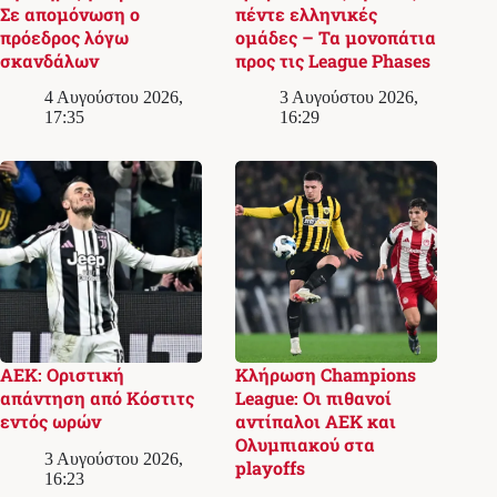
Σε απομόνωση ο
πέντε ελληνικές
πρόεδρος λόγω
ομάδες – Τα μονοπάτια
σκανδάλων
προς τις League Phases
4 Αυγούστου 2026,
3 Αυγούστου 2026,
17:35
16:29
ΑΕΚ: Οριστική
Κλήρωση Champions
απάντηση από Κόστιτς
League: Οι πιθανοί
εντός ωρών
αντίπαλοι ΑΕΚ και
Ολυμπιακού στα
3 Αυγούστου 2026,
playoffs
16:23