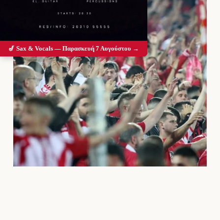
🎷 Sax & Vocals — Παρασκευή 7 Αυγούστου →