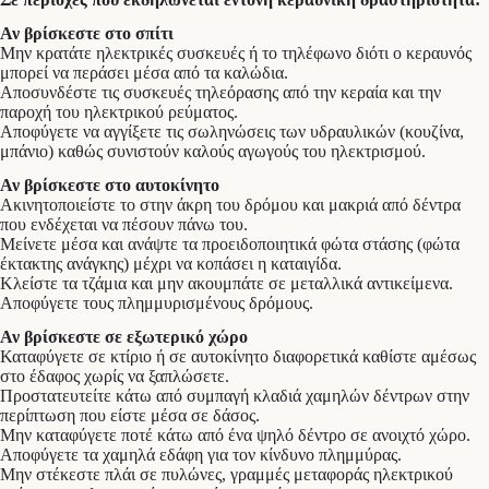
Αν βρίσκεστε στο σπίτι
Μην κρατάτε ηλεκτρικές συσκευές ή το τηλέφωνο διότι ο κεραυνός
μπορεί να περάσει μέσα από τα καλώδια.
Αποσυνδέστε τις συσκευές τηλεόρασης από την κεραία και την
παροχή του ηλεκτρικού ρεύματος.
Αποφύγετε να αγγίξετε τις σωληνώσεις των υδραυλικών (κουζίνα,
μπάνιο) καθώς συνιστούν καλούς αγωγούς του ηλεκτρισμού.
Αν βρίσκεστε στο αυτοκίνητο
Ακινητοποιείστε το στην άκρη του δρόμου και μακριά από δέντρα
που ενδέχεται να πέσουν πάνω του.
Μείνετε μέσα και ανάψτε τα προειδοποιητικά φώτα στάσης (φώτα
έκτακτης ανάγκης) μέχρι να κοπάσει η καταιγίδα.
Κλείστε τα τζάμια και μην ακουμπάτε σε μεταλλικά αντικείμενα.
Αποφύγετε τους πλημμυρισμένους δρόμους.
Αν βρίσκεστε σε εξωτερικό χώρο
Καταφύγετε σε κτίριο ή σε αυτοκίνητο διαφορετικά καθίστε αμέσως
στο έδαφος χωρίς να ξαπλώσετε.
Προστατευτείτε κάτω από συμπαγή κλαδιά χαμηλών δέντρων στην
περίπτωση που είστε μέσα σε δάσος.
Μην καταφύγετε ποτέ κάτω από ένα ψηλό δέντρο σε ανοιχτό χώρο.
Αποφύγετε τα χαμηλά εδάφη για τον κίνδυνο πλημμύρας.
Μην στέκεστε πλάι σε πυλώνες, γραμμές μεταφοράς ηλεκτρικού