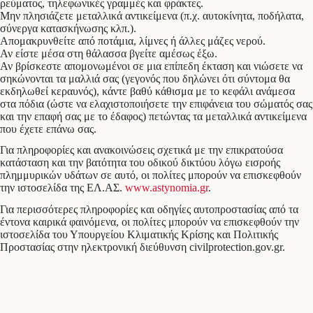
ρεύματος, τηλεφωνικές γραμμές και φράκτες.
Μην πλησιάζετε μεταλλικά αντικείμενα (π.χ. αυτοκίνητα, ποδήλατα,
σύνεργα κατασκήνωσης κλπ.).
Απομακρυνθείτε από ποτάμια, λίμνες ή άλλες μάζες νερού.
Αν είστε μέσα στη θάλασσα βγείτε αμέσως έξω.
Αν βρίσκεστε απομονωμένοι σε μια επίπεδη έκταση και νιώσετε να
σηκώνονται τα μαλλιά σας (γεγονός που δηλώνει ότι σύντομα θα
εκδηλωθεί κεραυνός), κάντε βαθύ κάθισμα με το κεφάλι ανάμεσα
στα πόδια (ώστε να ελαχιστοποιήσετε την επιφάνεια του σώματός σας
και την επαφή σας με το έδαφος) πετώντας τα μεταλλικά αντικείμενα
που έχετε επάνω σας.
Για πληροφορίες και ανακοινώσεις σχετικά με την επικρατούσα
κατάσταση και την βατότητα του οδικού δικτύου λόγω εισροής
πλημμυρικών υδάτων σε αυτό, οι πολίτες μπορούν να επισκεφθούν
την ιστοσελίδα της ΕΛ.ΑΣ.
www.astynomia.gr
.
Για περισσότερες πληροφορίες και οδηγίες αυτοπροστασίας από τα
έντονα καιρικά φαινόμενα, οι πολίτες μπορούν να επισκεφθούν την
ιστοσελίδα του Υπουργείου Κλιματικής Κρίσης και Πολιτικής
Προστασίας στην ηλεκτρονική διεύθυνση civilprotection.gov.gr.