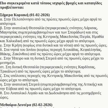
Πιο συγκεκριμένα κατά τόπους ισχυρές βροχές και καταιγίδες
προβλέπονται:
Σήμερα Κυριακή (01-02-2026)
α. Στην Πελοπόννησο από τις πρώτες πρωινές ώρες μέχρι αργά το
απόγευμα.
β. Στην ανατολική Θεσσαλία (περιφερειακές ενότητες Λάρισας,
Μαγνησίας συμπεριλαμβανομένων και των Σποράδων) και στις
περιφερειακές ενότητες της Κεντρικής Μακεδονίας Πιερία, Ημαθία
και Χαλκιδική από τις πρωινές ώρες μέχρι αργά το απόγευμα.
γ. Στην Κρήτη (κυρίως στα δυτικά και τα νότια) από τις πρωινές ώρες.
δ. Στα νησιά του Ιονίου (κυρίως περιοχή Λευκάδας, Κεφαλληνίας,
Ιθάκης, Ζακύνθου) από τις πρώτες ώρες μέχρι αργά το απόγευμα.
ε. Στην Ήπειρο και τη δυτική Στερεά από τις πρωινές ώρες μέχρι το
μεσημέρι.
στ. Στη δυτική Θεσσαλία (περιφερειακές ενότητες Καρδίτσας,
Τρικάλων) από τις πρωινές ώρες μέχρι το απόγευμα.
ζ. Στις υπόλοιπες περιοχές της Κεντρικής Μακεδονίας από τις πρωινές
ώρες μέχρι το απόγευμα.
η. Στην ανατολική Στερεά (συμπεριλαμβανομένης της Αττικής) και
την Εύβοια από τις πρωινές ώρες μέχρι το απόγευμα.
θ. Στο Ανατολικό Αιγαίο και τα Δωδεκάνησα από τις μεσημβρινές
ώρες.
Μεθαύριο Δευτέρα (02-02-2026)