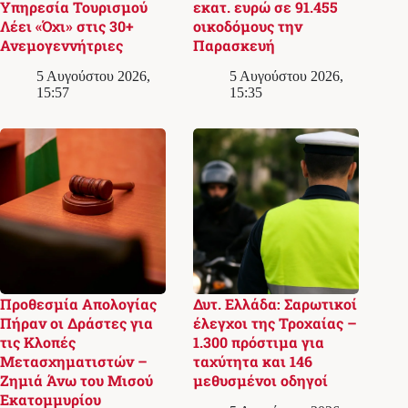
Υπηρεσία Τουρισμού
εκατ. ευρώ σε 91.455
Λέει «Όχι» στις 30+
οικοδόμους την
Ανεμογεννήτριες
Παρασκευή
5 Αυγούστου 2026,
5 Αυγούστου 2026,
15:57
15:35
Προθεσμία Απολογίας
Δυτ. Ελλάδα: Σαρωτικοί
Πήραν οι Δράστες για
έλεγχοι της Τροχαίας –
τις Κλοπές
1.300 πρόστιμα για
Μετασχηματιστών –
ταχύτητα και 146
Ζημιά Άνω του Μισού
μεθυσμένοι οδηγοί
Εκατομμυρίου