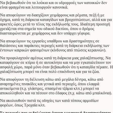
Να βεβαιωθούν ότι τα λούκια και οι υδρορροές των κατοικιών δεν
είναι φραγμένα και λειτουργούν κανονικά.
Να αποφεύγουν να διασχίζουν χειμάρρους και ρέματα, πεζή ή με
όχημα, κατά τη διάρκεια καταιγίδων και βροχοπτώσεων, αλλά και για
αρκετές ώρες μετά το τέλος της εκδήλωσής τους. Ιδιαίτερη προσοχή
χρειάζεται στα σημεία του οδικού δικτύου, όπου ο δρόμος
διασταυρώνεται με χειμάρρους και δεν υπάρχει γέφυρα.
Να αποφεύγουν τις εργασίες υπαίθρου και δραστηριότητες σε
θαλάσσιες και παράκτιες περιοχές κατά τη διάρκεια εκδήλωσης των
έντονων καιρικών φαινομένων (κίνδυνος από πτώσεις κεραυνών).
Να προφυλαχτούν αμέσως κατά τη διάρκεια μιας χαλαζόπτωσης. Να
καταφύγουν σε κτίριο ή σε αυτοκίνητο και να μην εγκαταλείπουν τον
ασφαλή χώρο, παρά μόνο όταν βεβαιωθούν ότι η καταιγίδα πέρασε. Η
χαλαζόπτωση μπορεί να είναι πολύ επικίνδυνη και για τα ζώα.
Να αποφύγουν τη διέλευση κάτω από μεγάλα δέντρα, κάτω από
αναρτημένες πινακίδες και γενικά από περιοχές, όπου ελαφρά
αντικείμενα (π.χ. γλάστρες, σπασμένα τζάμια κλπ.) μπορεί να
αποκολληθούν και να πέσουν στο έδαφος (π.χ. κάτω από μπαλκόνια).
Να ακολουθούν πιστά τις οδηγίες των κατά τόπους αρμοδίων
φορέων, όπως Τροχαία κλπ.
Σε περιοχές που εκδηλώνεται έντονη κεραυνική δραστηριότητα: