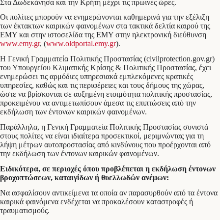
Στα Δωδεκάνησα και την Κρήτη μέχρι τις πρωινές ώρες.
Οι πολίτες μπορούν να ενημερώνονται καθημερινά για την εξέλιξη
των έκτακτων καιρικών φαινομένων στα τακτικά δελτία καιρού της
ΕΜΥ και στην ιστοσελίδα της ΕΜΥ στην ηλεκτρονική διεύθυνση
www.emy.gr
, (
www.oldportal.emy.gr
).
Η Γενική Γραμματεία Πολιτικής Προστασίας (civilprotection.gov.gr)
του Υπουργείου Κλιματικής Κρίσης & Πολιτικής Προστασίας, έχει
ενημερώσει τις αρμόδιες υπηρεσιακά εμπλεκόμενες κρατικές
υπηρεσίες, καθώς και τις περιφέρειες και τους δήμους της χώρας,
ώστε να βρίσκονται σε αυξημένη ετοιμότητα πολιτικής προστασίας,
προκειμένου να αντιμετωπίσουν άμεσα τις επιπτώσεις από την
εκδήλωση των έντονων καιρικών φαινομένων.
Παράλληλα, η Γενική Γραμματεία Πολιτικής Προστασίας συνιστά
στους πολίτες να είναι ιδιαίτερα προσεκτικοί, μεριμνώντας για τη
λήψη μέτρων αυτοπροστασίας από κινδύνους που προέρχονται από
την εκδήλωση των έντονων καιρικών φαινομένων.
Ειδικότερα, σε περιοχές όπου προβλέπεται η εκδήλωση έντονων
βροχοπτώσεων, καταιγίδων ή θυελλωδών ανέμων:
Να ασφαλίσουν αντικείμενα τα οποία αν παρασυρθούν από τα έντονα
καιρικά φαινόμενα ενδέχεται να προκαλέσουν καταστροφές ή
τραυματισμούς.