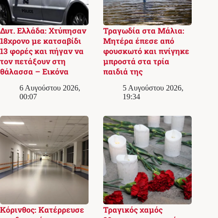
Δυτ. Ελλάδα: Χτύπησαν
Τραγωδία στα Μάλια:
18χρονο με κατσαβίδι
Μητέρα έπεσε από
13 φορές και πήγαν να
φουσκωτό και πνίγηκε
τον πετάξουν στη
μπροστά στα τρία
θάλασσα – Εικόνα
παιδιά της
6 Αυγούστου 2026,
5 Αυγούστου 2026,
00:07
19:34
Κόρινθος: Κατέρρευσε
Τραγικός χαμός