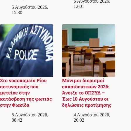
5 Αυγούστου 2026,
12:01
5 Αυγούστου 2026,
15:30
Στο νοσοκομείο Ρίου
Μόνιμοι διορισμοί
αστυνομικός που
εκπαιδευτικών 2026:
μετείχε στην
Άνοιξε το ΟΠΣΥΔ –
κατάσβεση της φωτιάς
Έως 10 Αυγούστου οι
στην Φωκίδα
δηλώσεις προτίμησης
5 Αυγούστου 2026,
4 Αυγούστου 2026,
08:42
20:02