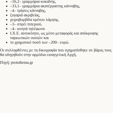
–16,2– γραμμάρια κοκαΐνης,
–33,1– γραμμάρια ακατέργαστης κάνναβης,
–4– τρίφτες κάνναβης,
ζυγαριά ακριβείας,
χειροβομβίδα κρότου λάμψης,
–3– σπρέι πιπεριού,
–4– κινητά τηλέφωνα
Ι.Χ.Ε. αυτοκίνητο, ως μέσο μεταφοράς και απόκρυψης
ναρκωτικών ουσιών και
το χρηματικό ποσό των –200– ευρώ.
Οι συλληφθέντες με τη δικογραφία που σχηματίσθηκε σε βάρος τους
θα οδηγηθούν στην αρμόδια εισαγγελική Αρχή.
Πηγή: protothema.gr