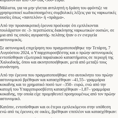
Μάλιστα, για να μην γίνεται αντιληπτή η δράση του φρόντιζε να
χρησιμοποιεί κωδικοποιημένες συμβολικές λέξεις για τις ναρκωτικές
ουσίες όπως «παντελόνι» ή «πράγμα».
Από την προανακριτική έρευνα προέκυψε ότι εμπλέκονται
τουλάχιστον σε -3- περιπτώσεις διακίνησης ναρκωτικών ουσιών, σε
μια από τις οποίες αγοραστής- πελάτης ήταν ο εν ενεργεία
αστυνομικός.
Σε αστυνομική επιχείρηση που πραγματοποιήθηκε την Τετάρτη, 7
Αυγούστου 2024, ο Υπαρχιπυροσβέστης και ο πρώην αστυνομικός
εντοπίσθηκαν εξωτερικά παραλιακού καταστήματος σε περιοχή της
Χαλκιδικής, όπου και ακινητοποιήθηκαν, μετά από μεταξύ τους
συνάντηση.
Από την έρευνα που πραγματοποιήθηκε στο αυτοκίνητο του πρώην
αστυνομικού βρέθηκαν και κατασχέθηκαν –41,55– γραμμάρια
κοκαΐνης και το χρηματικό ποσό των –350– ευρώ, ενώ από την
κατοχή του Υπαρχιπυροσβέστη κατασχέθηκαν –1,87– γραμμάρια
κοκαΐνης, την οποία είχε προμηθευτεί προηγουμένως από τον πρώην
αστυνομικό.
Κατόπιν, εντοπίσθηκαν και οι έτεροι εμπλεκόμενοι στην υπόθεση
ενώ από τις έρευνες σε οικίες, βρέθηκαν επιπλέον και κατασχέθηκαν: