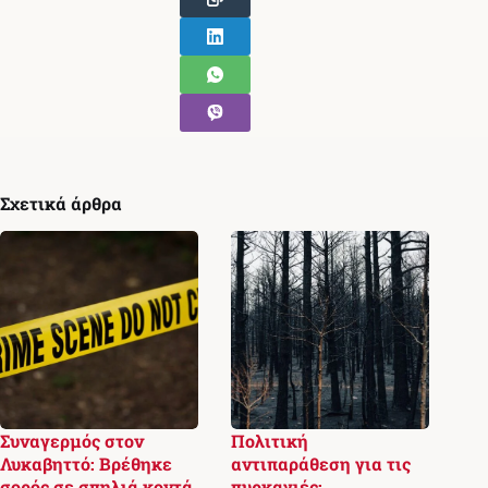
Σχετικά άρθρα
Συναγερμός στον
Πολιτική
Λυκαβηττό: Βρέθηκε
αντιπαράθεση για τις
σορός σε σπηλιά κοντά
πυρκαγιές: