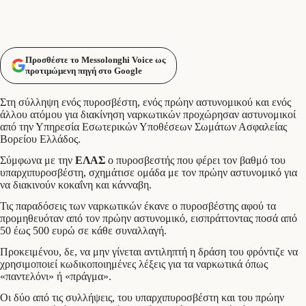
Προσθέστε το Messolonghi Voice ως
προτιμώμενη πηγή στο Google
Στη σύλληψη ενός πυροσβέστη, ενός πρώην αστυνομικού και ενός
άλλου ατόμου για διακίνηση ναρκωτικών προχώρησαν αστυνομικοί
από την Υπηρεσία Εσωτερικών Υποθέσεων Σωμάτων Ασφαλείας
Βορείου Ελλάδος.
Σύμφωνα με την
ΕΛΑΣ
ο πυροσβεστής που φέρει τον βαθμό του
υπαρχιπυροσβέστη, σχημάτισε ομάδα με τον πρώην αστυνομικό για
να διακινούν κοκαΐνη και κάνναβη.
Τις παραδόσεις των ναρκωτικών έκανε ο πυροσβέστης αφού τα
προμηθευόταν από τον πρώην αστυνομικό, εισπράττοντας ποσά από
50 έως 500 ευρώ σε κάθε συναλλαγή.
Προκειμένου, δε, να μην γίνεται αντιληπτή η δράση του φρόντιζε να
χρησιμοποιεί κωδικοποιημένες λέξεις για τα ναρκωτικά όπως
«παντελόνι» ή «πράγμα».
Οι δύο από τις συλλήψεις, του υπαρχιπυροσβέστη και του πρώην