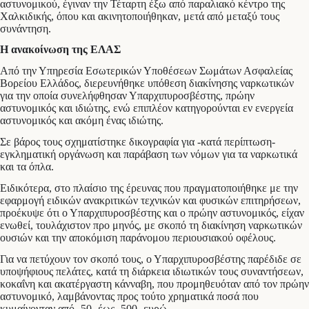
αστυνομικού, έγιναν την Τέταρτη έξω από παραλιακό κέντρο της
Χαλκιδικής, όπου και ακινητοποιήθηκαν, μετά από μεταξύ τους
συνάντηση.
Η ανακοίνωση της ΕΛΑΣ
Από την Υπηρεσία Εσωτερικών Υποθέσεων Σωμάτων Ασφαλείας
Βορείου Ελλάδος, διερευνήθηκε υπόθεση διακίνησης ναρκωτικών
για την οποία συνελήφθησαν Υπαρχιπυροσβέστης, πρώην
αστυνομικός και ιδιώτης, ενώ επιπλέον κατηγορούνται εν ενεργεία
αστυνομικός και ακόμη ένας ιδιώτης.
Σε βάρος τους σχηματίστηκε δικογραφία για -κατά περίπτωση-
εγκληματική οργάνωση και παράβαση των νόμων για τα ναρκωτικά
και τα όπλα.
Ειδικότερα, στο πλαίσιο της έρευνας που πραγματοποιήθηκε με την
εφαρμογή ειδικών ανακριτικών τεχνικών και φυσικών επιτηρήσεων,
προέκυψε ότι ο Υπαρχιπυροσβέστης και ο πρώην αστυνομικός, είχαν
ενωθεί, τουλάχιστον προ μηνός, με σκοπό τη διακίνηση ναρκωτικών
ουσιών και την αποκόμιση παράνομου περιουσιακού οφέλους.
Για να πετύχουν τον σκοπό τους, ο Υπαρχιπυροσβέστης παρέδιδε σε
υποψήφιους πελάτες, κατά τη διάρκεια ιδιωτικών τους συναντήσεων,
κοκαΐνη και ακατέργαστη κάνναβη, που προμηθευόταν από τον πρώην
αστυνομικό, λαμβάνοντας προς τούτο χρηματικά ποσά που
κυμαίνονταν από -50- έως -500- ευρώ.