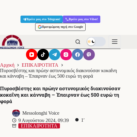
Μετάβαση
στο
Βρείτε μας στο Telegram!
Βρείτε μας στο Viber!
περιεχόμενο
Προτιμώμενη πηγή στο Google
Αρχική
ΕΠΙΚΑΙΡΟΤΗΤΑ
Πυροσβέστης και πρώην αστυνομικός διακινούσαν κοκαΐνη
και κάνναβη – Έπαιρναν έως 500 ευρώ τη φορά
Πυροσβέστης και πρώην αστυνομικός διακινούσαν
κοκαΐνη και κάνναβη – Έπαιρναν έως 500 ευρώ τη
φορά
Messolonghi Voice
1′
9 Αυγούστου 2024, 09:39
ΕΠΙΚΑΙΡΟΤΗΤΑ