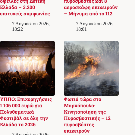
οφειλές στη Δυτική
πυροσβέστες και 8
Ελλάδα – 3.200
αεροσκάφη επιχειρούν
επιτυχείς συμφωνίες
– Μήνυμα από το 112
7 Αυγούστου 2026,
7 Αυγούστου 2026,
18:22
18:01
ΥΠΠΟ: Επιχορηγήσεις
Φωτιά τώρα στο
1.106.000 ευρώ για
Μαρκόπουλο:
Πολυθεματικά
Κινητοποίηση της
Φεστιβάλ σε όλη την
Πυροσβεστικής – 12
Ελλάδα το 2026
πυροσβέστες
επιχειρούν
7 Αυγούστου 2026,