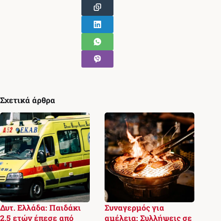
Σχετικά άρθρα
Δυτ. Ελλάδα: Παιδάκι
Συναγερμός για
2,5 ετών έπεσε από
αμέλεια: Συλλήψεις σε