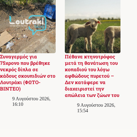
Συναγερμός για
Πέθανε κτηνοτρόφος
75χρονο που βρέθηκε
μετά τη θανάτωση του
νεκρός δίπλα σε
κοπαδιού του λόγω
κάδους σκουπιδιών στο
αφθώδους πυρετού –
Λουτράκι (ΦΩΤΟ-
Δεν κατάφερε να
ΒΙΝΤΕΟ)
διαχειριστεί την
απώλεια των ζώων του
9 Αυγούστου 2026,
16:10
9 Αυγούστου 2026,
15:54