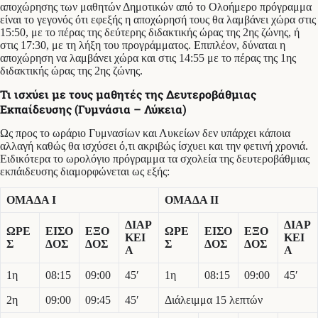
αποχώρησης των μαθητών Δημοτικών από το Ολοήμερο πρόγραμμα
είναι το γεγονός ότι εφεξής η αποχώρησή τους θα λαμβάνει χώρα στις
15:50, με το πέρας της δεύτερης διδακτικής ώρας της 2ης ζώνης, ή
στις 17:30, με τη λήξη του προγράμματος. Επιπλέον, δύναται η
αποχώρηση να λαμβάνει χώρα και στις 14:55 με το πέρας της 1ης
διδακτικής ώρας της 2ης ζώνης.
Τι ισχύει με τους μαθητές της Δευτεροβάθμιας
Εκπαίδευσης (Γυμνάσια – Λύκεια)
Ως προς το ωράριο Γυμνασίων και Λυκείων δεν υπάρχει κάποια
αλλαγή καθώς θα ισχύσει ό,τι ακριβώς ίσχυει και την φετινή χρονιά.
Ειδικότερα το ωρολόγιο πρόγραμμα τα σχολεία της δευτεροβάθμιας
εκπάιδευσης διαμορφώνεται ως εξής:
ΟΜΑΔΑ Ι
ΟΜΑΔΑ ΙΙ
ΔΙΑΡ
ΔΙΑΡ
ΩΡΕ
ΕΙΣΟ
ΕΞΟ
ΩΡΕ
ΕΙΣΟ
ΕΞΟ
ΚΕΙ
ΚΕΙ
Σ
ΔΟΣ
ΔΟΣ
Σ
ΔΟΣ
ΔΟΣ
Α
Α
1η
08:15
09:00
45′
1η
08:15
09:00
45′
2η
09:00
09:45
45′
Διάλειμμα 15 λεπτών