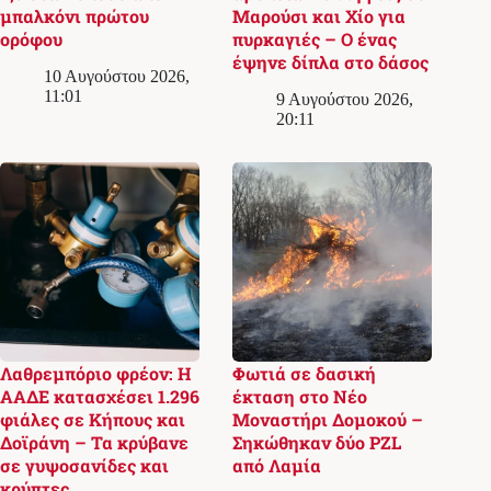
μπαλκόνι πρώτου
Μαρούσι και Χίο για
ορόφου
πυρκαγιές – Ο ένας
έψηνε δίπλα στο δάσος
10 Αυγούστου 2026,
11:01
9 Αυγούστου 2026,
20:11
Λαθρεμπόριο φρέον: Η
Φωτιά σε δασική
ΑΑΔΕ κατασχέσει 1.296
έκταση στο Νέο
φιάλες σε Κήπους και
Μοναστήρι Δομοκού –
Δοϊράνη – Τα κρύβανε
Σηκώθηκαν δύο PZL
σε γυψοσανίδες και
από Λαμία
κρύπτες