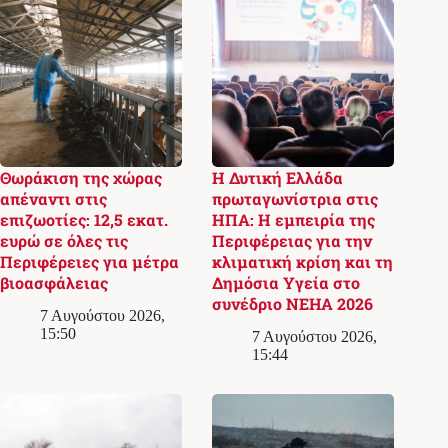
Θωράκιση της χώρας
Η Δυτική Ελλάδα
απέναντι στις
πρωταγωνίστρια στις
επιζωοτίες: 12,5 εκατ.
ΗΠΑ: Η εμπειρία της
ευρώ σε όλες τις
Περιφέρειας για την
Περιφέρειες για μέτρα
κλιματική κρίση και τη
βιοασφάλειας
Δημόσια Υγεία στο
συνέδριο NEHA 2026
7 Αυγούστου 2026,
15:50
7 Αυγούστου 2026,
15:44