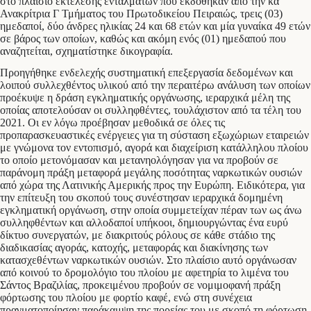
στο πλαίσιο εκτέλεσης ενταλμάτων που εκδόθηκαν από την κα
Ανακρίτρια Γ Τμήματος του Πρωτοδικείου Πειραιώς, τρεις (03)
ημεδαποί, δύο άνδρες ηλικίας 24 και 68 ετών και μία γυναίκα 49 ετών
σε βάρος των οποίων, καθώς και ακόμη ενός (01) ημεδαπού που
αναζητείται, σχηματίστηκε δικογραφία.
Προηγήθηκε ενδελεχής συστηματική επεξεργασία δεδομένων και
λοιπού συλλεχθέντος υλικού από την περαιτέρω ανάλυση των οποίων
προέκυψε η δράση εγκληματικής οργάνωσης, ιεραρχικά μέλη της
οποίας αποτελούσαν οι συλληφθέντες, τουλάχιστον από τα τέλη του
2021. Οι εν λόγω προέβησαν μεθοδικά σε όλες τις
προπαρασκευαστικές ενέργειες για τη σύσταση εξωχώριων εταιρειών
με γνώμονα τον εντοπισμό, αγορά και διαχείριση κατάλληλου πλοίου
το οποίο μετονόμασαν και μετανηολόγησαν για να προβούν σε
παράνομη πράξη μεταφορά μεγάλης ποσότητας ναρκωτικών ουσιών
από χώρα της Λατινικής Αμερικής προς την Ευρώπη. Ειδικότερα, για
την επίτευξη του σκοπού τους συνέστησαν ιεραρχικά δομημένη
εγκληματική οργάνωση, στην οποία συμμετείχαν πέραν των ως άνω
συλληφθέντων και αλλοδαποί υπήκοοι, δημιουργώντας ένα ευρύ
δίκτυο συνεργατών, με διακριτούς ρόλους σε κάθε στάδιο της
διαδικασίας αγοράς, κατοχής, μεταφοράς και διακίνησης των
κατασχεθέντων ναρκωτικών ουσιών. Στο πλαίσιο αυτό οργάνωσαν
από κοινού το δρομολόγιο του πλοίου με αφετηρία το λιμένα του
Σάντος Βραζιλίας, προκειμένου προβούν σε νομιμοφανή πράξη
φόρτωσης του πλοίου με φορτίο καφέ, ενώ στη συνέχεια
πραγματοποίησαν παράκαμψη της πορείας του με σκοπό τη φόρτωση