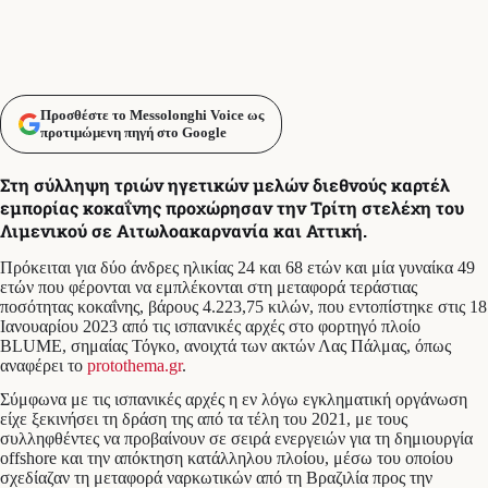
Προσθέστε το Messolonghi Voice ως
προτιμώμενη πηγή στο Google
Στη σύλληψη τριών ηγετικών μελών διεθνούς καρτέλ
εμπορίας κοκαΐνης προχώρησαν την Τρίτη στελέχη του
Λιμενικού σε Αιτωλοακαρνανία και Αττική.
Πρόκειται για δύο άνδρες ηλικίας 24 και 68 ετών και μία γυναίκα 49
ετών που φέρονται να εμπλέκονται στη μεταφορά τεράστιας
ποσότητας κοκαΐνης, βάρους 4.223,75 κιλών, που εντοπίστηκε στις 18
Ιανουαρίου 2023 από τις ισπανικές αρχές στο φορτηγό πλοίο
BLUME, σημαίας Τόγκο, ανοιχτά των ακτών Λας Πάλμας, όπως
αναφέρει το
protothema.gr
.
Σύμφωνα με τις ισπανικές αρχές η εν λόγω εγκληματική οργάνωση
είχε ξεκινήσει τη δράση της από τα τέλη του 2021, με τους
συλληφθέντες να προβαίνουν σε σειρά ενεργειών για τη δημιουργία
offshore και την απόκτηση κατάλληλου πλοίου, μέσω του οποίου
σχεδίαζαν τη μεταφορά ναρκωτικών από τη Βραζιλία προς την