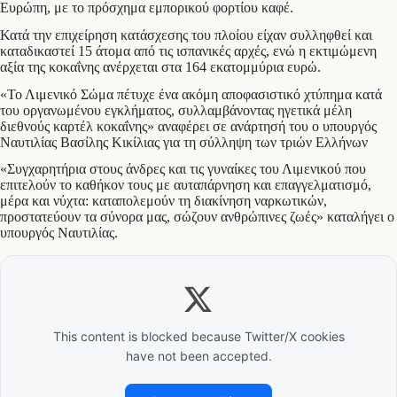
Ευρώπη, με το πρόσχημα εμπορικού φορτίου καφέ.
Κατά την επιχείρηση κατάσχεσης του πλοίου είχαν συλληφθεί και
καταδικαστεί 15 άτομα από τις ισπανικές αρχές, ενώ η εκτιμώμενη
αξία της κοκαΐνης ανέρχεται στα 164 εκατομμύρια ευρώ.
«Το Λιμενικό Σώμα πέτυχε ένα ακόμη αποφασιστικό χτύπημα κατά
του οργανωμένου εγκλήματος, συλλαμβάνοντας ηγετικά μέλη
διεθνούς καρτέλ κοκαΐνης» αναφέρει σε ανάρτησή του ο υπουργός
Ναυτιλίας Βασίλης Κικίλιας για τη σύλληψη των τριών Ελλήνων
«Συγχαρητήρια στους άνδρες και τις γυναίκες του Λιμενικού που
επιτελούν το καθήκον τους με αυταπάρνηση και επαγγελματισμό,
μέρα και νύχτα: καταπολεμούν τη διακίνηση ναρκωτικών,
προστατεύουν τα σύνορα μας, σώζουν ανθρώπινες ζωές» καταλήγει ο
υπουργός Ναυτιλίας.
This content is blocked because Twitter/X cookies
have not been accepted.