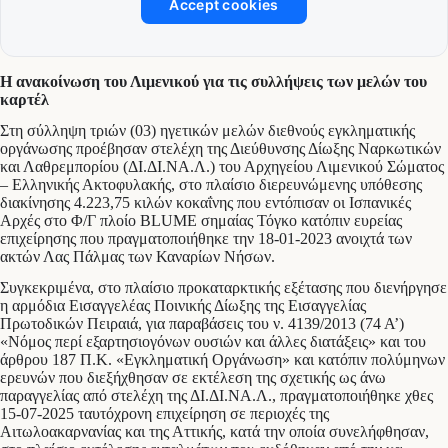
Accept cookies
Η ανακοίνωση του Λιμενικού για τις συλλήψεις των μελών του
καρτέλ
Στη σύλληψη τριών (03) ηγετικών μελών διεθνούς εγκληματικής
οργάνωσης προέβησαν στελέχη της Διεύθυνσης Δίωξης Ναρκωτικών
και Λαθρεμπορίου (ΔΙ.ΔΙ.ΝΑ.Λ.) του Αρχηγείου Λιμενικού Σώματος
– Ελληνικής Ακτοφυλακής, στο πλαίσιο διερευνώμενης υπόθεσης
διακίνησης 4.223,75 κιλών κοκαΐνης που εντόπισαν οι Ισπανικές
Αρχές στο Φ/Γ πλοίο BLUME σημαίας Τόγκο κατόπιν ευρείας
επιχείρησης που πραγματοποιήθηκε την 18-01-2023 ανοιχτά των
ακτών Λας Πάλμας των Καναρίων Νήσων.
Συγκεκριμένα, στο πλαίσιο προκαταρκτικής εξέτασης που διενήργησε
η αρμόδια Εισαγγελέας Ποινικής Δίωξης της Εισαγγελίας
Πρωτοδικών Πειραιά, για παραβάσεις του ν. 4139/2013 (74 Α’)
«Νόμος περί εξαρτησιογόνων ουσιών και άλλες διατάξεις» και του
άρθρου 187 Π.Κ. «Εγκληματική Οργάνωση» και κατόπιν πολύμηνων
ερευνών που διεξήχθησαν σε εκτέλεση της σχετικής ως άνω
παραγγελίας από στελέχη της ΔΙ.ΔΙ.ΝΑ.Λ., πραγματοποιήθηκε χθες
15-07-2025 ταυτόχρονη επιχείρηση σε περιοχές της
Αιτωλοακαρνανίας και της Αττικής, κατά την οποία συνελήφθησαν,