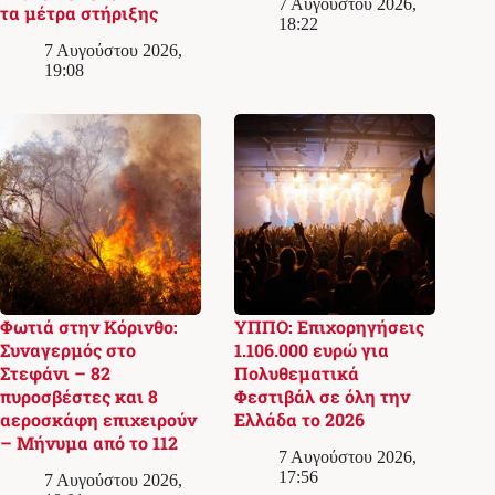
7 Αυγούστου 2026,
τα μέτρα στήριξης
18:22
7 Αυγούστου 2026,
19:08
Φωτιά στην Κόρινθο:
ΥΠΠΟ: Επιχορηγήσεις
Συναγερμός στο
1.106.000 ευρώ για
Στεφάνι – 82
Πολυθεματικά
πυροσβέστες και 8
Φεστιβάλ σε όλη την
αεροσκάφη επιχειρούν
Ελλάδα το 2026
– Μήνυμα από το 112
7 Αυγούστου 2026,
17:56
7 Αυγούστου 2026,