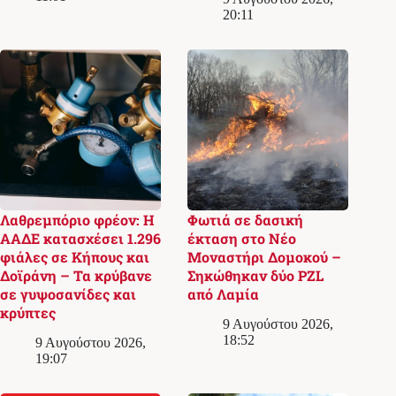
20:11
Λαθρεμπόριο φρέον: Η
Φωτιά σε δασική
ΑΑΔΕ κατασχέσει 1.296
έκταση στο Νέο
φιάλες σε Κήπους και
Μοναστήρι Δομοκού –
Δοϊράνη – Τα κρύβανε
Σηκώθηκαν δύο PZL
σε γυψοσανίδες και
από Λαμία
κρύπτες
9 Αυγούστου 2026,
18:52
9 Αυγούστου 2026,
19:07