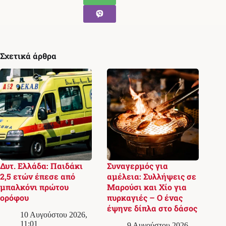
Σχετικά άρθρα
Δυτ. Ελλάδα: Παιδάκι
Συναγερμός για
2,5 ετών έπεσε από
αμέλεια: Συλλήψεις σε
μπαλκόνι πρώτου
Μαρούσι και Χίο για
ορόφου
πυρκαγιές – Ο ένας
έψηνε δίπλα στο δάσος
10 Αυγούστου 2026,
11:01
9 Αυγούστου 2026,