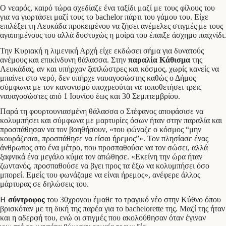
Ο νεαρός, καιρό τώρα σχεδίαζε ένα ταξίδι μαζί με τους φίλους του
για να γιορτάσει μαζί τους το bachelor πάρτι του γάμου του. Είχε
επιλέξει τη Λευκάδα προκειμένου να ζήσει ανέμελες στιγμές με τους
αγαπημένους του αλλά δυστυχώς η μοίρα του έπαιξε άσχημο παιχνίδι.
Την Κυριακή η λιμενική Αρχή είχε εκδώσει σήμα για δυνατούς
ανέμους και επικίνδυνη θάλασσα. Στην
παραλία Κάθισμα
της
Λευκάδας, αν και υπήρχαν ξαπλώστρες και κόσμος, χωρίς κανείς να
μπαίνει στο νερό, δεν υπήρχε ναυαγοσώστης καθώς ο Δήμος
σύμφωνα με τον κανονισμό υποχρεούται να τοποθετήσει τρεις
ναυαγοσώστες από 1 Ιουνίου έως και 30 Σεμπτεμβρίου.
Παρά τη φουρτουνιασμένη θάλασσα ο Στέφανος αποφάσισε να
κολυμπήσει και σύμφωνα με μαρτυρίες όσων ήταν στην παραλία και
προσπάθησαν να τον βοηθήσουν, «του φώναζε ο κόσμος “μην
κουράζεσαι, προσπάθησε να είσαι ήρεμος”». Τον πλησίασε ένας
άνθρωπος στο ένα μέτρο, που προσπαθούσε να τον σώσει, αλλά
ξαφνικά ένα μεγάλο κύμα τον απώθησε. «Εκείνη την ώρα ήταν
ζωντανός, προσπαθούσε να βγει προς τα έξω να κολυμπήσει όσο
μπορεί. Εμείς του φωνάζαμε να είναι ήρεμος», ανέφερε άλλος
μάρτυρας σε δηλώσεις του.
Η
σύντροφος
του 30χρονου έμαθε το τραγικό νέο στην Κύθνο όπου
βρισκόταν με τη δική της παρέα για το bachelorette της. Μαζί της ήταν
και η αδερφή του, ενώ οι στιγμές που ακολούθησαν όταν έγιναν