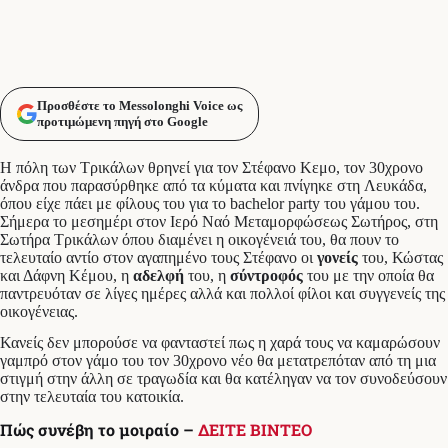
Προσθέστε το Messolonghi Voice ως
προτιμώμενη πηγή στο Google
Η πόλη των Τρικάλων θρηνεί για τον Στέφανο Κεμο, τον 30χρονο
άνδρα που παρασύρθηκε από τα κύματα και πνίγηκε στη Λευκάδα,
όπου είχε πάει με φίλους του για το bachelor party του γάμου του.
Σήμερα το μεσημέρι στον Ιερό Ναό Μεταμορφώσεως Σωτήρος, στη
Σωτήρα Τρικάλων όπου διαμένει η οικογένειά του, θα πουν το
τελευταίο αντίο στον αγαπημένο τους Στέφανο οι
γονείς
του, Κώστας
και Δάφνη Κέμου, η
αδελφή
του, η
σύντροφός
του με την οποία θα
παντρευόταν σε λίγες ημέρες αλλά και πολλοί φίλοι και συγγενείς της
οικογένειας.
Κανείς δεν μπορούσε να φανταστεί πως η χαρά τους να καμαρώσουν
γαμπρό στον γάμο του τον 30χρονο νέο θα μετατρεπόταν από τη μια
στιγμή στην άλλη σε τραγωδία και θα κατέληγαν να τον συνοδεύσουν
στην τελευταία του κατοικία.
Πώς συνέβη το μοιραίο –
ΔΕΙΤΕ ΒΙΝΤΕΟ