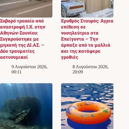
Σοβαρό τροχαίο από
Ερυθρός Σταυρός: Άγρια
αναστροφή Ι.Χ. στην
επίθεση σε
Αθηνών-Σουνίου:
νοσηλεύτρια στα
Συγκρούστηκε με
Επείγοντα – Την
μηχανή της ΔΙ.ΑΣ. –
άρπαξε από τα μαλλιά
Δύο τραυματίες
και της κατάφερε
αστυνομικοί
γροθιές
9 Αυγούστου 2026,
8 Αυγούστου 2026,
00:11
20:09