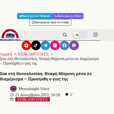
Μετάβαση
στο
Βρείτε μας στο Telegram!
Βρείτε μας στο Viber!
περιεχόμενο
Προτιμώμενη πηγή στο Google
Αρχική
ΕΠΙΚΑΙΡΟΤΗΤΑ
Σοκ στη Θεσσαλονίκη: Νεκρή 60χρονη μέσα σε διαμέρισμα
– Προσήχθη ο γιος της
Σοκ στη Θεσσαλονίκη: Νεκρή 60χρονη μέσα σε
διαμέρισμα – Προσήχθη ο γιος της
Messolonghi Voice
1′
21 Δεκεμβρίου 2022, 16:18
ΕΠΙΚΑΙΡΟΤΗΤΑ