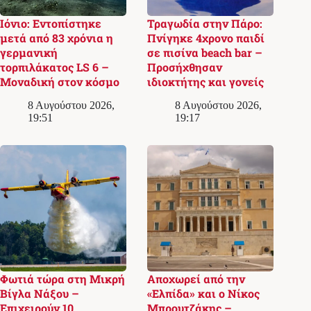
Ιόνιο: Εντοπίστηκε
Τραγωδία στην Πάρο:
μετά από 83 χρόνια η
Πνίγηκε 4χρονο παιδί
γερμανική
σε πισίνα beach bar –
τορπιλάκατος LS 6 –
Προσήχθησαν
Μοναδική στον κόσμο
ιδιοκτήτης και γονείς
8 Αυγούστου 2026,
8 Αυγούστου 2026,
19:51
19:17
Φωτιά τώρα στη Μικρή
Αποχωρεί από την
Βίγλα Νάξου –
«Ελπίδα» και ο Νίκος
Επιχειρούν 10
Μπρουτζάκης –