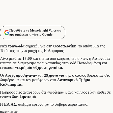
Προσθέστε το Messolonghi Voice ως
προτιμώμενη πηγή στο Google
Νέα
τραγωδία
σημειώθηκε στη
Θεσσαλονίκη
, το απόγευμα της
Τετάρτης στην περιοχή της Καλαμαριάς.
Λίγο μετά τις
17:00
και έπειτα από κλήσεις περίοικων, η Αστυνομία
έφτασε σε διαμέρισμα πολυκατοικίας στην οδό Παπαδιαμάντη και
εντόπισε
νεκρή μία 60χρονη γυναίκα
.
Οι Αρχές
προσήγαγαν
τον
29χρονο
γιο
της, ο οποίος βρισκόταν στο
διαμέρισμα και τον μετέφεραν στο
Αστυνομικό Τμήμα
Καλαμαριάς
.
Πληροφορίες αναφέρουν ότι -νωρίτερα- μάνα και γιος είχαν έρθει σε
έντονο
διαπληκτισμό
.
Η
ΕΛ.ΑΣ.
διεξάγει έρευνα για το σοβαρό περιστατικό.
thestival.gr