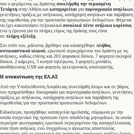
του ο φερόμενος ως δράστης
συνελήφθη την περασμένη
Τετάρτη
στην Αθήνα και
κατηγορείται
για
πορνογραφία
ανηλίκων
,
γενετήσιες πράξεις με ανήλικους, κατάχρηση ανηλίκων και παράβαση
της νομοθεσίας για την προστασία προσωπικών δεδομένων. Φέρεται
να έχει κακοποιήσει σεξουαλικά
συνολικά πέντε ανήλικα κορίτσια
,
ενώ η έρευνα για το πλήρες εύρος της δράσης τους είναι
σε
πλήρη
εξέλιξη
.
Στο σπίτι του, μάλιστα, βρέθηκε και κατασχέθηκε
πλήθος
οπτικοαστικού υλικού
, ερωτικού περιεχόμενου του δράστη με τις
ανήλικες, καθώς επίσης και 203 ψηφιακοί δίσκοι, 7 φορητοί σκληροί
δίσκοι, 2 κάμερες, 5 κινητά τηλέφωνα, 3 φορητές μονάδες
αποθήκευσης USB και φορητός ηλεκτρονικός υπολογιστής.
Η ανακοίνωση της ΕΛ.ΑΣ
Από την Υποδιεύθυνση Ασφάλειας συνελήφθη άτομο και σε βάρος
του σχηματίσθηκε δικογραφία για πορνογραφία ανηλίκων, γενετήσιες
πράξεις με ανήλικους, κατάχρηση ανηλίκων και παράβαση της
νομοθεσίας για την προστασία προσωπικών δεδομένων.
Ειδικότερα, προηγήθηκε καταγγελία ημεδαπής, σύμφωνα με την
οποία συγγενικό της πρόσωπο έγινε αποδέκτης μηνυμάτων, τα οποία
περιείχαν φωτογραφίες ερωτικού περιεχομένου της καταγγέλλουσας
όταν ήταν ανήλικη, ενώ συγχρόνως ο άγνωστος αποστολέας
απαιτούσε από το συγγενικό της πρόσωπο, παρόμοιες πράξεις έναντι