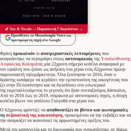
🎷 Sax & Vocals — Παρασκευή 7 Αυγούστου →
Προσθέστε το Messolonghi Voice ως
προτιμώμενη πηγή στο Google
Φρίκη
προκαλούν
οι
ανατριχιαστικές
λεπτομέρειες
που
αναγκάστηκε να περιγράψει στους
αστυνομικούς
της
Υποδιεύθυνσης
Ασφαλείας Καλαμάτας
μία 22χρονη σήμερα κοπέλα αναφορικά με
τον εφιάλτη που ζούσε ως ανήλικη στα χέρια ενός 62χρονου πρώην
παρουσιαστή τηλεμάρκετινγκ. Όλα ξεκίνησαν το 2016, όταν ο
δράστης κατάφερε να κερδίσει την εμπιστοσύνη της οικογένειας που
ζει στην Πελοπόννησο και να διεισδύσει στο εσωτερικό
της εκμεταλλευόμενος το γεγονός ότι ήταν συνταξιούχος δάσκαλος.
Από το 2016 έως το 2019, σύμφωνα με αστυνομικές πηγές, η άτυχη
κοπέλα βίωνε τον απόλυτο Γολγοθά στα χέρια του.
Ο 62χρονος φρόντιζε να
απαθανατίζει σε βίντεο και φωτογραφίες
τη
σεξουαλική της κακοποίηση
,
προκειμένου να την εκβιάζει και να
την αναγκάζει να ικανοποιεί τις αρρωστημένες ορέξεις του.
Μετά την καταγγελία και τη δικογραφία που σχηματίστηκε σε βάρος