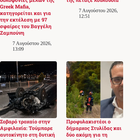
Greek Mafia,
7 Αυγούστου 2026,
κατηγορείται και για
12:51
την εκτέλεση με 97
σφαίρες του Βαγγέλη
Ζαμπούνη
7 Αυγούστου 2026,
13:09
Σοβαρό τροχαίο στην
Προφυλακιστέοι ο
Αμφιλοχία: Τούμπαρε
δήμαρχος Στυλίδας και
αυτοκίνητο στη δυτική
δύο ακόμη για τη