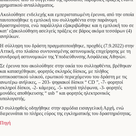
χρηματικού ανταλλάγματος.
Ακολούθησε ενδελεχής και εμπεριστατωμένη έρευνα, από την οποία
ταυτοποιήθηκε η εμπλοκή του συλληφθέντα στην παράνομη
δραστηριότητα, ενώ παράλληλα εξακριβώθηκε και η εμπλοκή του σε
κατ’ εξακολούθηση ασελγείς πράξεις σε βάρος ακόμα τεσσάρων (4)
ανηλίκων.
Η σύλληψη του δράστη πραγματοποιήθηκε, προχθές (7.9.2022) στην
Αττική, στο πλαίσιο συντονισμένης αστυνομικής επιχείρησης με τη
συνδρομή αστυνομικών της Υποδιεύθυνσης Ασφάλειας Αθηνών.
Σε έρευνα που ακολούθησε στην οικία του συλληφθέντα, βρέθηκαν
και κατασχέθηκαν, φορητός σκληρός δίσκος, με πλήθος
οπτικοαστικού υλικού, ερωτικού περιεχόμενου του δράστη με τις
ανωτέρω ανήλικες, – 203- ψηφιακοί δίσκοι “ CD ”, -7- φορητοί
σκληροί δίσκοι, -2- κάμερες, -5- κινητά τηλέφωνα, -3- φορητές
μονάδες αποθήκευσης “ usb ” και φορητός ηλεκτρονικός
υπολογιστής.
Ο συλληφθείς οδηγήθηκε στην αρμόδια εισαγγελική Αρχή, ενώ
διερευνάται το πλήρες εύρος της εγκληματικής του δραστηριότητας.
Πηγή