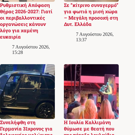
Ρυθμιστική Απόφαση
Σε “κίτρινο συναγερμό”
θήρας 2026-2027: Γιατί
για φωτιά η μισή χώρα
οι περιβαλλοντικές
– Μεγάλη προσοχή στη
οργανώσεις κάνουν
Δυτ. Ελλάδα
λόγο για χαμένη
7 Αυγούστου 2026,
ευκαιρία
13:37
7 Αυγούστου 2026,
15:28
Συνελήφθη στη
Η Ιουλία Καλλιμάνη
Γερμανία 31χρονος για
θύμωσε με θεατή που
δολοφονίες μελών της
της πέταξε λουλούδια